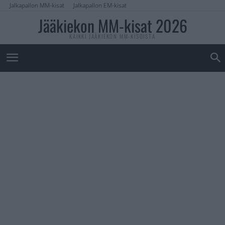
Jalkapallon MM-kisat
Jalkapallon EM-kisat
Jääkiekon MM-kisat 2026
KAIKKI JÄÄKIEKON MM-KISOISTA