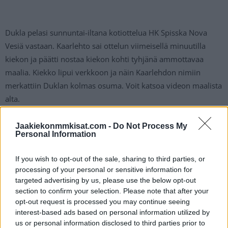
Dukla pelasi sunnuntai-iltana kotiottelua HK Spisska Nova
Vesiä vastaan. Kaarlehto sai ottelun viimeisellä minuutilla
kiekon ja päätti nostaa kiekon kohti tyhjänä ammottavaa
maalia. Kiekko lipui verkkoon ja näin Kaarlehdon nimiin
merkattiin Duklan kolmas osuma. Voit katsoa videon maalista
alta.
https://twitter.com/Tipos_extraliga/status/144724474158266
Jaakiekonmmkisat.com -
Do Not Process My
Personal Information
7778
If you wish to opt-out of the sale, sharing to third parties, or
Jos twiitti ei näy laitteellasi voit katsoa sen suoraan
Twitteristä
.
processing of your personal or sensitive information for
targeted advertising by us, please use the below opt-out
Kaarlehdon edustamaa Duklaa valmentaa suomalaisluotsi
section to confirm your selection. Please note that after your
opt-out request is processed you may continue seeing
Tomek Valtonen
. Joukkueessa pelaavat suomalaisista myös
interest-based ads based on personal information utilized by
mm.
Janne Keränen
ja
Antti Erkinjuntti
.
us or personal information disclosed to third parties prior to