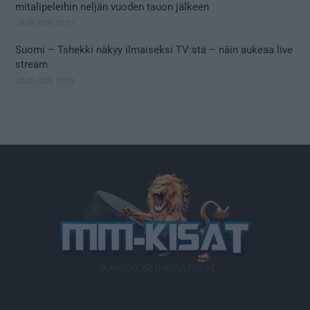
mitalipeleihin neljän vuoden tauon jälkeen
28.05.2026 19:11
Suomi – Tshekki näkyy ilmaiseksi TV:stä – näin aukeaa live
stream
28.05.2026 15:09