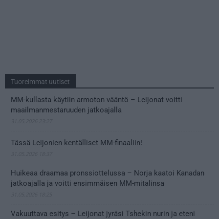
Tuoreimmat uutiset
MM-kullasta käytiin armoton vääntö – Leijonat voitti
maailmanmestaruuden jatkoajalla
31.05.2026 23:27
Tässä Leijonien kentälliset MM-finaaliin!
31.05.2026 18:37
Huikeaa draamaa pronssiottelussa – Norja kaatoi Kanadan
jatkoajalla ja voitti ensimmäisen MM-mitalinsa
31.05.2026 18:25
Vakuuttava esitys – Leijonat jyräsi Tshekin nurin ja eteni