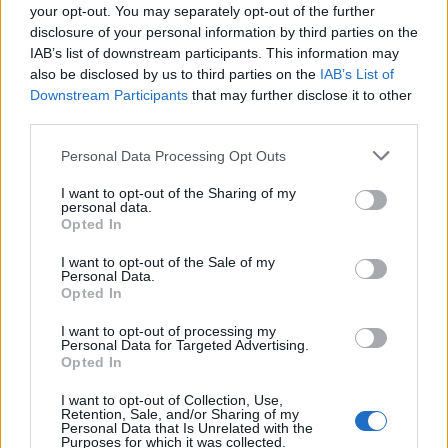
your opt-out. You may separately opt-out of the further
disclosure of your personal information by third parties on the
IAB’s list of downstream participants. This information may
also be disclosed by us to third parties on the
IAB’s List of
Downstream Participants
that may further disclose it to other
third parties.
Personal Data Processing Opt Outs
Edellinen artikkeli
Seuraava artikkeli
I want to opt-out of the Sharing of my
personal data.
Tilipäivä! Aleksander Barkov
NHL-kausi alkaa ensi yönä –
Opted In
allekirjoitti muhkean
kaikkien aikojen
jatkosopimuksen
suomalaiskausi edessä?
I want to opt-out of the Sale of my
Personal Data.
Opted In
I want to opt-out of processing my
LIITTYVÄT ARTIKKELIT
LISÄÄ TEKIJÄLTÄ
Personal Data for Targeted Advertising.
Opted In
Leijonat julkisti ketjut Sveitsi-peliin –
I want to opt-out of Collection, Use,
Aleksander Barkov tekee paluun
Retention, Sale, and/or Sharing of my
kaukaloon
Personal Data that Is Unrelated with the
Purposes for which it was collected.