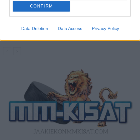
50 jäähyminuuttia
CONFIRM
Kanada – USA klo 15:10 – näin katsot
ottelun ilmaiseksi TV:stä
Data Deletion
Data Access
Privacy Policy