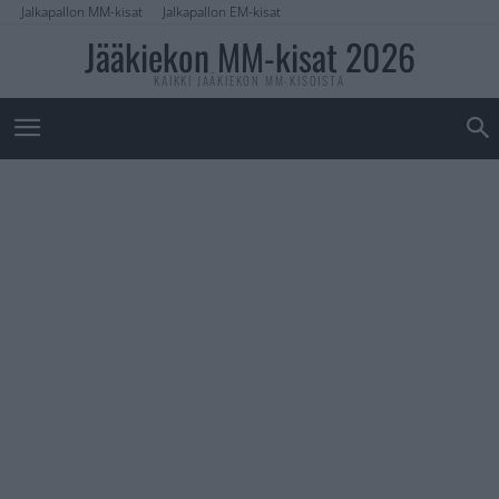
Jalkapallon MM-kisat
Jalkapallon EM-kisat
Jääkiekon MM-kisat 2026
KAIKKI JÄÄKIEKON MM-KISOISTA