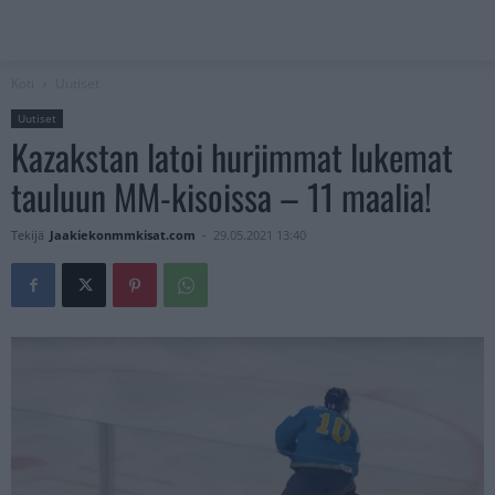
Koti
Uutiset
Uutiset
Kazakstan latoi hurjimmat lukemat
tauluun MM-kisoissa – 11 maalia!
Tekijä
Jaakiekonmmkisat.com
-
29.05.2021 13:40