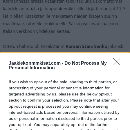
Kolmannessa erässä Kazakstan takoi taululle uskomattomat
kahdeksan maalia ja loppulukemiksi sille kirjattiin hurjat 11-3.
Näin ollen Kazakstanille merkataan näiden kisojen suurin
maalimäärä yhdelle joukkueelle. Saksa osui avauspäivänä
Italian verkkoon yhdeksän kertaa.
Ottelun hahmo oli Kazakstanin
Roman Starchenko
joka iski
peräti viisi (2+3) tehopistettä otteluun. Starchenko nousi
tehoillaan koko kisojen pistepörssin toiseksi.
Jaakiekonmmkisat.com -
Do Not Process My
Personal Information
https://twitter.com/IIHFHockey/status/13986028836885504
If you wish to opt-out of the sale, sharing to third parties, or
04
processing of your personal or sensitive information for
targeted advertising by us, please use the below opt-out
Jos twiitti ei näy laitteellasi voit katsoa sen suoraan
IIHF:n
section to confirm your selection. Please note that after your
Twitter-tililtä
.
opt-out request is processed you may continue seeing
interest-based ads based on personal information utilized by
us or personal information disclosed to third parties prior to
your opt-out. You may separately opt-out of the further