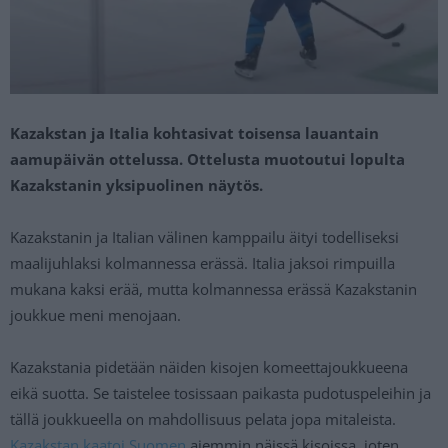
Kazakstan ja Italia kohtasivat toisensa lauantain
aamupäivän ottelussa. Ottelusta muotoutui lopulta
Kazakstanin yksipuolinen näytös.
Kazakstanin ja Italian välinen kamppailu äityi todelliseksi
maalijuhlaksi kolmannessa erässä. Italia jaksoi rimpuilla
mukana kaksi erää, mutta kolmannessa erässä Kazakstanin
joukkue meni menojaan.
Kazakstania pidetään näiden kisojen komeettajoukkueena
eikä suotta. Se taistelee tosissaan paikasta pudotuspeleihin ja
tällä joukkueella on mahdollisuus pelata jopa mitaleista.
Kazakstan kaatoi Suomen
aiemmin näissä kisoissa, joten