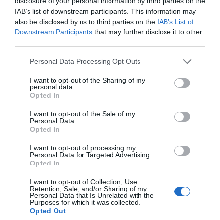
disclosure of your personal information by third parties on the
IAB’s list of downstream participants. This information may
also be disclosed by us to third parties on the
IAB’s List of
Downstream Participants
that may further disclose it to other
third parties.
Personal Data Processing Opt Outs
Edellinen artikkeli
Seuraava artikkeli
MM-kisoihin yleisöä – lippujen
Video: Anton Lundell täräytti
I want to opt-out of the Sharing of my
personal data.
hinnat huimaavat päätä!
Suomen johtoon Saksaa
Opted In
vastaan ylivoimalla!
I want to opt-out of the Sale of my
Personal Data.
Opted In
LIITTYVÄT ARTIKKELIT
LISÄÄ TEKIJÄLTÄ
I want to opt-out of processing my
Personal Data for Targeted Advertising.
Leijonat julkisti ketjut Sveitsi-peliin –
Opted In
Aleksander Barkov tekee paluun
kaukaloon
I want to opt-out of Collection, Use,
Retention, Sale, and/or Sharing of my
Personal Data that Is Unrelated with the
Purposes for which it was collected.
Venäläisveskari sekosi Suomen 2.
Opted Out
divisioonassa – sai samasta tilanteesta