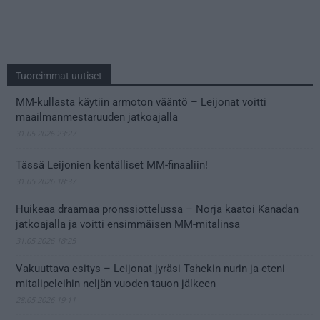
Tuoreimmat uutiset
MM-kullasta käytiin armoton vääntö – Leijonat voitti
maailmanmestaruuden jatkoajalla
31.05.2026 23:27
Tässä Leijonien kentälliset MM-finaaliin!
31.05.2026 18:37
Huikeaa draamaa pronssiottelussa – Norja kaatoi Kanadan
jatkoajalla ja voitti ensimmäisen MM-mitalinsa
31.05.2026 18:25
Vakuuttava esitys – Leijonat jyräsi Tshekin nurin ja eteni
mitalipeleihin neljän vuoden tauon jälkeen
28.05.2026 19:11