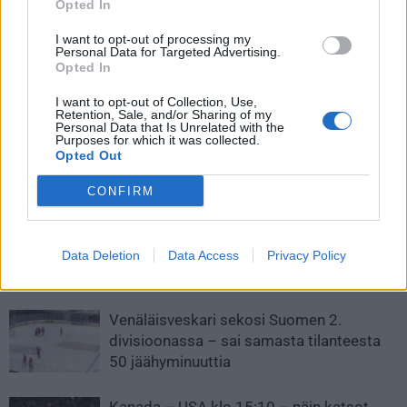
Opted In
I want to opt-out of processing my
Edellinen artikkeli
Seuraava artikkeli
Personal Data for Targeted Advertising.
Aleksander Barkov hurjana!
Ruotsi kaatoi Tshekin
Opted In
Avauserään hattutemppu –
jatkoajalla – ratkaisumaali
koko illan saldona viisi
upeaa katseltavaa
I want to opt-out of Collection, Use,
Retention, Sale, and/or Sharing of my
tehopistettä!
Personal Data that Is Unrelated with the
Purposes for which it was collected.
Opted Out
LIITTYVÄT ARTIKKELIT
LISÄÄ TEKIJÄLTÄ
CONFIRM
Leijonat julkisti ketjut Sveitsi-peliin –
Aleksander Barkov tekee paluun
Data Deletion
Data Access
Privacy Policy
kaukaloon
Venäläisveskari sekosi Suomen 2.
divisioonassa – sai samasta tilanteesta
50 jäähyminuuttia
Kanada – USA klo 15:10 – näin katsot