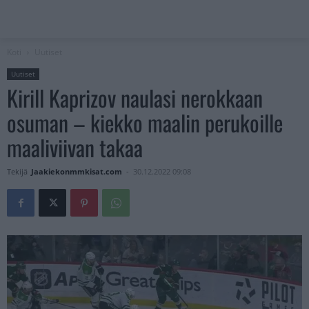
Koti
Uutiset
Uutiset
Kirill Kaprizov naulasi nerokkaan
osuman – kiekko maalin perukoille
maaliviivan takaa
Tekijä
Jaakiekonmmkisat.com
-
30.12.2022 09:08