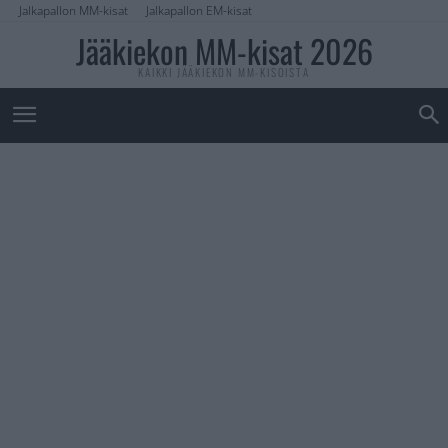
Jalkapallon MM-kisat
Jalkapallon EM-kisat
Jääkiekon MM-kisat 2026
KAIKKI JÄÄKIEKON MM-KISOISTA