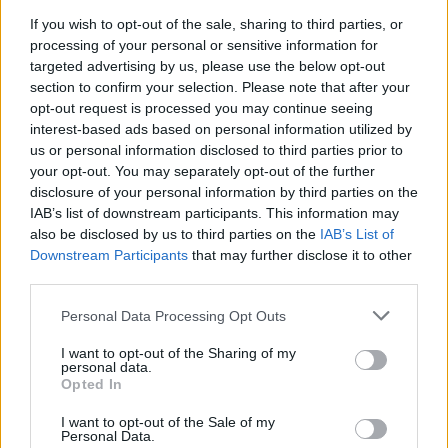
If you wish to opt-out of the sale, sharing to third parties, or
Jos video ei näy laitteellasi voit katsoa sen suoraan
processing of your personal or sensitive information for
targeted advertising by us, please use the below opt-out
Youtubesta
.
section to confirm your selection. Please note that after your
opt-out request is processed you may continue seeing
Kaprizovin maali ei kuitenkaan siivittänyt Wildia voittoon,
interest-based ads based on personal information utilized by
vaan kyseinen osuma jäi joukkueen ainoaksi. Stars iski
us or personal information disclosed to third parties prior to
your opt-out. You may separately opt-out of the further
taululle neljä maalia ja nappasi voiton lukemin 4-1
disclosure of your personal information by third parties on the
vierasjäällä.
IAB’s list of downstream participants. This information may
also be disclosed by us to third parties on the
IAB’s List of
Lue myös:
Itävalta täysin aseeton Kanadan edessä – Connor
Downstream Participants
that may further disclose it to other
third parties.
Bedard hurjasteli jälleen kuusi tehopistettä
Personal Data Processing Opt Outs
I want to opt-out of the Sharing of my
personal data.
Opted In
I want to opt-out of the Sale of my
Personal Data.