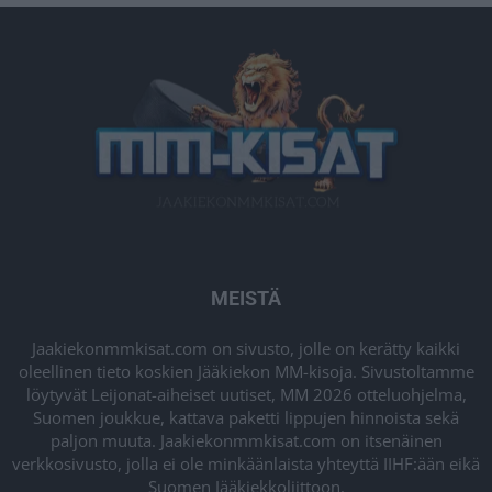
MEISTÄ
Jaakiekonmmkisat.com on sivusto, jolle on kerätty kaikki
oleellinen tieto koskien Jääkiekon MM-kisoja. Sivustoltamme
löytyvät Leijonat-aiheiset uutiset, MM 2026 otteluohjelma,
Suomen joukkue, kattava paketti lippujen hinnoista sekä
paljon muuta. Jaakiekonmmkisat.com on itsenäinen
verkkosivusto, jolla ei ole minkäänlaista yhteyttä IIHF:ään eikä
Suomen Jääkiekkoliittoon.