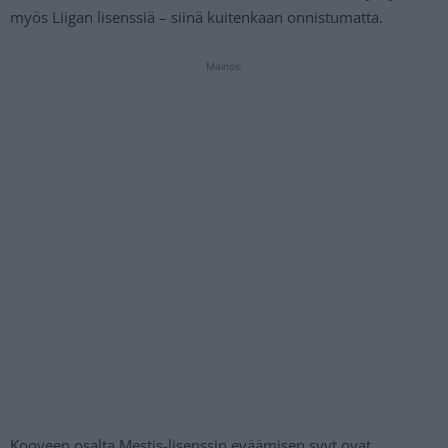
myös Liigan lisenssiä – siinä kuitenkaan onnistumatta.
Mainos:
Kooveen osalta Mestis-lisenssin eväämisen syyt ovat