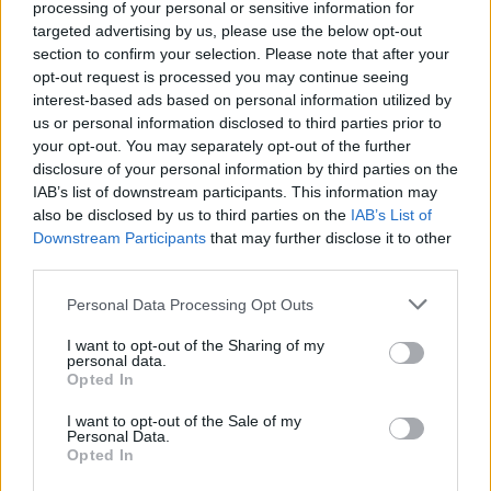
Joensuun Kiekko-Pojat Oy (JoKP)
processing of your personal or sensitive information for
Imatran Ketterä Oy (Ketterä)
targeted advertising by us, please use the below opt-out
section to confirm your selection. Please note that after your
KeuPa Hockey Oy (KeuPa HT)
opt-out request is processed you may continue seeing
RoKi Hockey Oy (RoKi)
interest-based ads based on personal information utilized by
Kokkolan Hermes Oy (Hermes)
us or personal information disclosed to third parties prior to
Jokerit Helsinki Oy (Jokerit)
your opt-out. You may separately opt-out of the further
disclosure of your personal information by third parties on the
Kiekko-Vantaa Hockey Oy (Kiekko-Vantaa)
IAB’s list of downstream participants. This information may
IPK Hockey Oy (IPK)
also be disclosed by us to third parties on the
IAB’s List of
Downstream Participants
that may further disclose it to other
third parties.
Personal Data Processing Opt Outs
I want to opt-out of the Sharing of my
personal data.
Opted In
I want to opt-out of the Sale of my
Edellinen artikkeli
Seuraava artikkeli
Personal Data.
Opted In
Pelicans-faneilta upea ele
Leijonat sai vahvistuksia
hopeajoukkueelle – kotihallilla
NHL:stä ja Liigasta – Valtteri