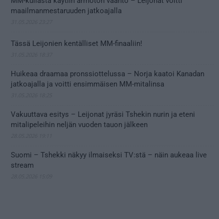
MM-kullasta käytiin armoton vääntö – Leijonat voitti
maailmanmestaruuden jatkoajalla
31.05.2026 23:27
Tässä Leijonien kentälliset MM-finaaliin!
31.05.2026 18:37
Huikeaa draamaa pronssiottelussa – Norja kaatoi Kanadan
jatkoajalla ja voitti ensimmäisen MM-mitalinsa
31.05.2026 18:25
Vakuuttava esitys – Leijonat jyräsi Tshekin nurin ja eteni
mitalipeleihin neljän vuoden tauon jälkeen
28.05.2026 19:11
Suomi – Tshekki näkyy ilmaiseksi TV:stä – näin aukeaa live
stream
28.05.2026 15:09