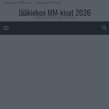
Jalkapallon MM-kisat
Jalkapallon EM-kisat
Jääkiekon MM-kisat 2026
KAIKKI JÄÄKIEKON MM-KISOISTA