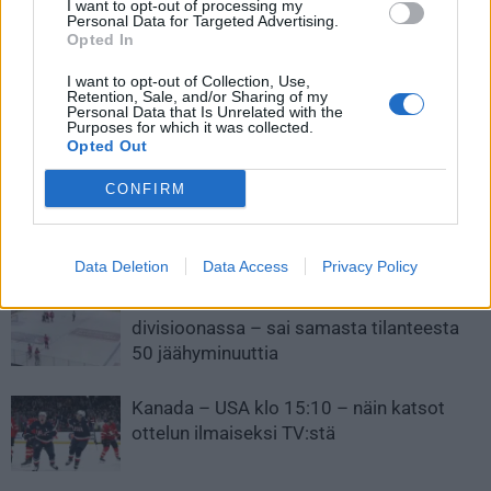
I want to opt-out of processing my
odotti upea vastaanotto
Puustinen ja Veli-Matti
Personal Data for Targeted Advertising.
Opted In
Vittasmäki liittyvät
joukkueeseen
I want to opt-out of Collection, Use,
Retention, Sale, and/or Sharing of my
Personal Data that Is Unrelated with the
Purposes for which it was collected.
LIITTYVÄT ARTIKKELIT
LISÄÄ TEKIJÄLTÄ
Opted Out
CONFIRM
Leijonat julkisti ketjut Sveitsi-peliin –
Aleksander Barkov tekee paluun
kaukaloon
Data Deletion
Data Access
Privacy Policy
Venäläisveskari sekosi Suomen 2.
divisioonassa – sai samasta tilanteesta
50 jäähyminuuttia
Kanada – USA klo 15:10 – näin katsot
ottelun ilmaiseksi TV:stä