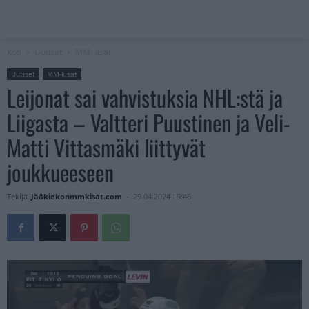
Koti
Uutiset
MM-kisat
Uutiset
MM-kisat
Leijonat sai vahvistuksia NHL:stä ja
Liigasta – Valtteri Puustinen ja Veli-
Matti Vittasmäki liittyvät
joukkueeseen
Tekijä
Jääkiekonmmkisat.com
-
29.04.2024 19:46