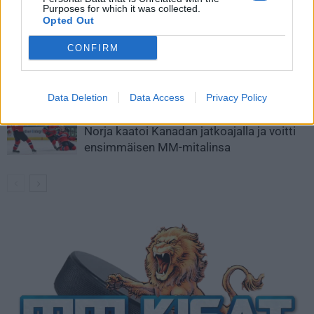
Purposes for which it was collected.
jatkoajalla
Opted Out
Tässä Leijonien kentälliset MM-finaaliin!
CONFIRM
Data Deletion
Data Access
Privacy Policy
Huikeaa draamaa pronssiottelussa –
Norja kaatoi Kanadan jatkoajalla ja voitti
ensimmäisen MM-mitalinsa