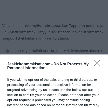
Vahvistusta tulee myös kotimaasta, kun Tapparan puolustaja
Veli-Matti Vittasmäki liittyy joukkueeseen. Kokenut Vittasmäki
saapuu Tshekkeihin niin ikään torstaina.
Leijonat sai myös ikäviä uutisia, sillä MM-leirityksen alusta asti
mukana ollut hyökkääjä Lauri Pajuniemi joutui jäämään
sivuun joukkueesta.
Jaakiekonmmkisat.com -
Do Not Process My
Personal Information
– Kyseessä on vanha vamma, jonka luultiin olevan jo
If you wish to opt-out of the sale, sharing to third parties, or
kunnossa, Leijonien GM Jere Lehtinen sanoo liiton
processing of your personal or sensitive information for
tiedotteessa.
targeted advertising by us, please use the below opt-out
section to confirm your selection. Please note that after your
opt-out request is processed you may continue seeing
Tsekkaa myös:
Koovee jäi ilman Mestis-lisenssiä – Tutonkin
interest-based ads based on personal information utilized by
lisenssi ehdollinen tiukalla määräajalla