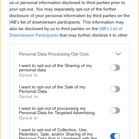
us or personal information disclosed to third parties prior to
your opt-out. You may separately opt-out of the further
disclosure of your personal information by third parties on the
IAB’s list of downstream participants. This information may
also be disclosed by us to third parties on the
IAB’s List of
Downstream Participants
that may further disclose it to other
third parties.
Personal Data Processing Opt Outs
Edellinen artikkeli
Seuraava artikkeli
I want to opt-out of the Sharing of my
personal data.
Koovee jäi ilman Mestis-
Kazakstan järjesti
Opted In
lisenssiä – Tutonkin lisenssi
jättiyllätyksen alle 18-vuotiaiden
ehdollinen tiukalla määräajalla
MM-kisoissa – Tshekki kaatui
I want to opt-out of the Sale of my
Personal Data.
jatkoajalla
Opted In
I want to opt-out of processing my
Personal Data for Targeted Advertising.
LIITTYVÄT ARTIKKELIT
LISÄÄ TEKIJÄLTÄ
Opted In
MM-kullasta käytiin armoton vääntö –
I want to opt-out of Collection, Use,
Retention, Sale, and/or Sharing of my
Leijonat voitti maailmanmestaruuden
Personal Data that Is Unrelated with the