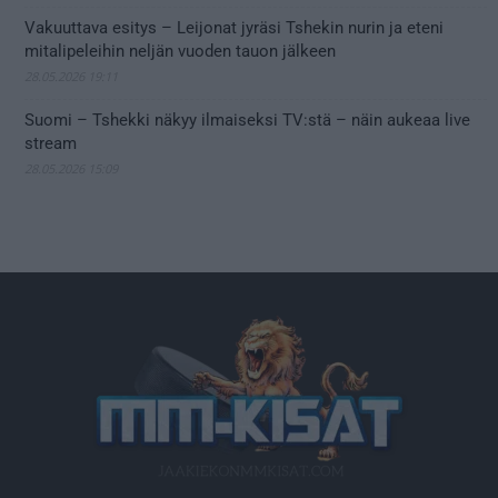
Vakuuttava esitys – Leijonat jyräsi Tshekin nurin ja eteni
mitalipeleihin neljän vuoden tauon jälkeen
28.05.2026 19:11
Suomi – Tshekki näkyy ilmaiseksi TV:stä – näin aukeaa live
stream
28.05.2026 15:09