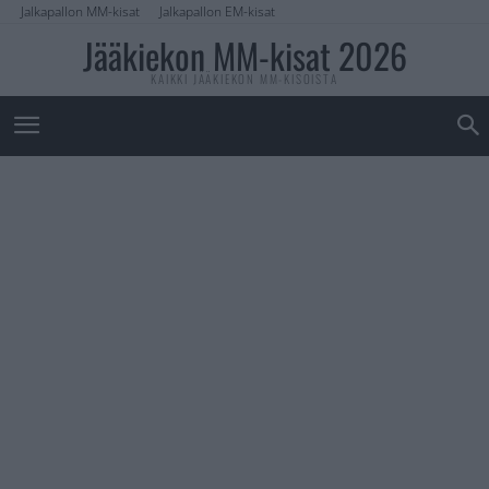
Jalkapallon MM-kisat
Jalkapallon EM-kisat
Jääkiekon MM-kisat 2026
KAIKKI JÄÄKIEKON MM-KISOISTA