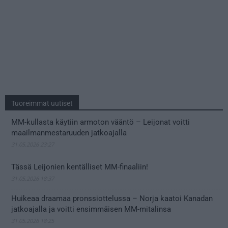
Tuoreimmat uutiset
MM-kullasta käytiin armoton vääntö – Leijonat voitti
maailmanmestaruuden jatkoajalla
31.05.2026 23:27
Tässä Leijonien kentälliset MM-finaaliin!
31.05.2026 18:37
Huikeaa draamaa pronssiottelussa – Norja kaatoi Kanadan
jatkoajalla ja voitti ensimmäisen MM-mitalinsa
31.05.2026 18:25