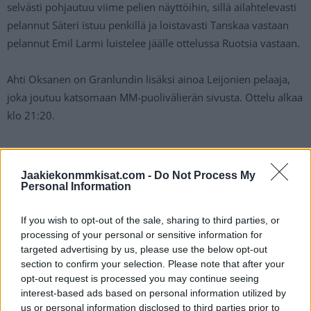
selvästi pohjautuu viime pelien näyttöihin, sillä ailahtelevasti
pelannut Säteri istuu penkillä ja loistavasti Tanskaa vastaan
pelannut Emil Larmi luistelee jäälle ottelussa Ruotsia vastaan.
Ahti Oksanen on Granlundin lisäksi ainoa Leijonien pelaaja,
joka joutuu katsomaan MM-puolivälierän sivusta. Ottelu alkaa
klo 21:20.
Leijonat lähtee näillä kentällisillä MM-
Jaakiekonmmkisat.com -
Do Not Process My
puolivälieräotteluun Ruotsia vastaan:
Personal Information
Maalivahdit
If you wish to opt-out of the sale, sharing to third parties, or
processing of your personal or sensitive information for
33 Emil Larmi (29 Harri Säteri)
targeted advertising by us, please use the below opt-out
section to confirm your selection. Please note that after your
1. kentällinen
opt-out request is processed you may continue seeing
80 Saku Mäenalanen – 24 Hannes Björninen – 81 Iiro
interest-based ads based on personal information utilized by
us or personal information disclosed to third parties prior to