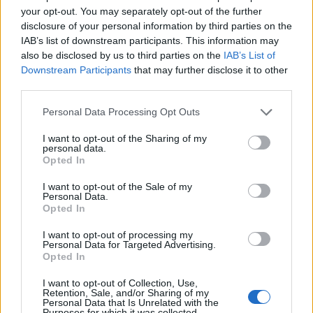
Pakarinen
your opt-out. You may separately opt-out of the further
3 Olli Määttä – 62 Jesper Mattila
disclosure of your personal information by third parties on the
IAB’s list of downstream participants. This information may
2. kentällinen
also be disclosed by us to third parties on the
IAB’s List of
Downstream Participants
that may further disclose it to other
12 Jere Innala – 27 Oliver Kapanen – 13 Jesse Puljujärvi
third parties.
2 Rasmus Rissanen – 7 Oliwer Kaski
Personal Data Processing Opt Outs
3. kentällinen
I want to opt-out of the Sharing of my
21 Patrik Puistola – 19 Konsta Helenius – 25 Pekka Jormakka
personal data.
Opted In
50 Juuso Riikola – 18 Vili Saarijärvi
I want to opt-out of the Sale of my
Personal Data.
4. kentällinen
Opted In
15 Juha Jääskä – 57 Arttu Hyry – 48 Valtteri Puustinen
I want to opt-out of processing my
4 Mikko Lehtonen – 38 Veli-Matti Vittasmäki
Personal Data for Targeted Advertising.
Opted In
Lue myös:
Leijonat valtavana altavastaajana! – Tässä torstain
I want to opt-out of Collection, Use,
MM-kisaohjelma
Retention, Sale, and/or Sharing of my
Personal Data that Is Unrelated with the
Purposes for which it was collected.