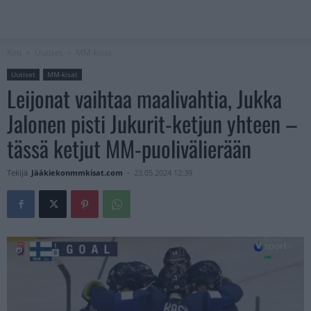
Koti
Uutiset
MM-kisat
Uutiset
MM-kisat
Leijonat vaihtaa maalivahtia, Jukka
Jalonen pisti Jukurit-ketjun yhteen –
tässä ketjut MM-puolivälierään
Tekijä
Jääkiekonmmkisat.com
-
23.05.2024 12:39