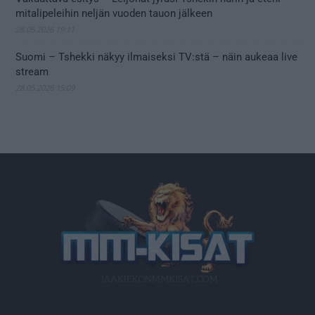
mitalipeleihin neljän vuoden tauon jälkeen
28.05.2026 19:11
Suomi – Tshekki näkyy ilmaiseksi TV:stä – näin aukeaa live
stream
28.05.2026 15:09