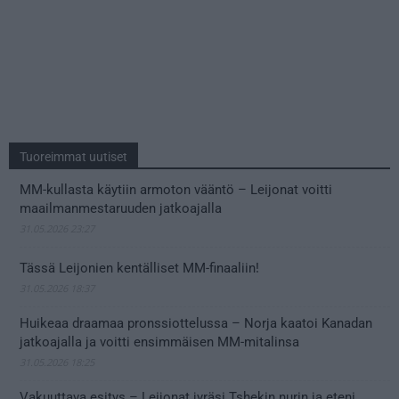
Tuoreimmat uutiset
MM-kullasta käytiin armoton vääntö – Leijonat voitti
maailmanmestaruuden jatkoajalla
31.05.2026 23:27
Tässä Leijonien kentälliset MM-finaaliin!
31.05.2026 18:37
Huikeaa draamaa pronssiottelussa – Norja kaatoi Kanadan
jatkoajalla ja voitti ensimmäisen MM-mitalinsa
31.05.2026 18:25
Vakuuttava esitys – Leijonat jyräsi Tshekin nurin ja eteni