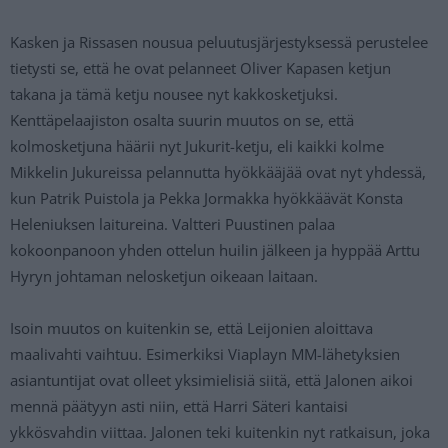
Kasken ja Rissasen nousua peluutusjärjestyksessä perustelee
tietysti se, että he ovat pelanneet Oliver Kapasen ketjun
takana ja tämä ketju nousee nyt kakkosketjuksi.
Kenttäpelaajiston osalta suurin muutos on se, että
kolmosketjuna häärii nyt Jukurit-ketju, eli kaikki kolme
Mikkelin Jukureissa pelannutta hyökkääjää ovat nyt yhdessä,
kun Patrik Puistola ja Pekka Jormakka hyökkäävät Konsta
Heleniuksen laitureina. Valtteri Puustinen palaa
kokoonpanoon yhden ottelun huilin jälkeen ja hyppää Arttu
Hyryn johtaman nelosketjun oikeaan laitaan.
Isoin muutos on kuitenkin se, että Leijonien aloittava
maalivahti vaihtuu. Esimerkiksi Viaplayn MM-lähetyksien
asiantuntijat ovat olleet yksimielisiä siitä, että Jalonen aikoi
mennä päätyyn asti niin, että Harri Säteri kantaisi
ykkösvahdin viittaa. Jalonen teki kuitenkin nyt ratkaisun, joka