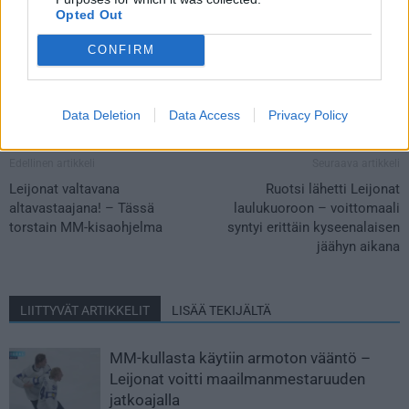
Opted Out
CONFIRM
Data Deletion
Data Access
Privacy Policy
Edellinen artikkeli
Seuraava artikkeli
Leijonat valtavana
Ruotsi lähetti Leijonat
altavastaajana! – Tässä
laulukuoroon – voittomaali
torstain MM-kisaohjelma
syntyi erittäin kyseenalaisen
jäähyn aikana
LIITTYVÄT ARTIKKELIT
LISÄÄ TEKIJÄLTÄ
MM-kullasta käytiin armoton vääntö –
Leijonat voitti maailmanmestaruuden
jatkoajalla