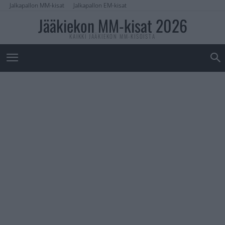
Jalkapallon MM-kisat
Jalkapallon EM-kisat
Jääkiekon MM-kisat 2026
KAIKKI JÄÄKIEKON MM-KISOISTA