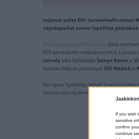
Leijonat pelaa EHT-turnaukselle ennen MM
näytönpaikat ennen lopullisia päätöksiä
Suomen joukkue MM-kisoihin
alkaa saamaan v
EHT-turnaukselle matkaava ryhmä. Luvassa oli
Latvala
sekä hyökkääjät
Sampo Ranta
ja
Vi
mukaan liittyvät puolustajat
Olli Määttä
ja
R
Sen sijaan hyökkääjä Mikael Granlund liittyy 
tulossa vielä täydennystä.
Jaakieko
If you wish 
sensitive in
confirm you
continue se