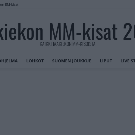
lon EM-kisat
kiekon MM-kisat 
KAIKKI JÄÄKIEKON MM-KISOISTA
OHJELMA
LOHKOT
SUOMEN JOUKKUE
LIPUT
LIVE 