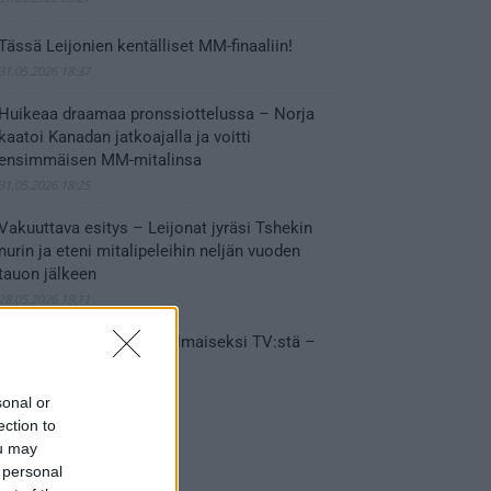
Tässä Leijonien kentälliset MM-finaaliin!
31.05.2026 18:37
Huikeaa draamaa pronssiottelussa – Norja
kaatoi Kanadan jatkoajalla ja voitti
ensimmäisen MM-mitalinsa
31.05.2026 18:25
Vakuuttava esitys – Leijonat jyräsi Tshekin
nurin ja eteni mitalipeleihin neljän vuoden
tauon jälkeen
28.05.2026 19:11
Suomi – Tshekki näkyy ilmaiseksi TV:stä –
näin aukeaa live stream
28.05.2026 15:09
sonal or
ection to
ou may
 personal