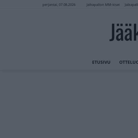
Jalkapallon MM-kisat
Jalkapal
perjantai, 07.08.2026
Jää
ETUSIVU
OTTELU