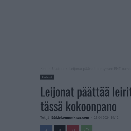
Koti
Uutiset
Leijonat päättää leirityksen EHT-tur
Uutiset
Leijonat päättää lei
tässä kokoonpano
Tekijä
Jääkiekonmmkisat.com
-
25.04.2024 19:12