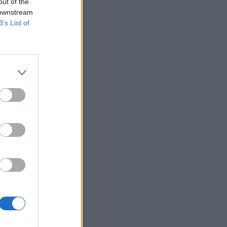
out of the
 downstream
B’s List of