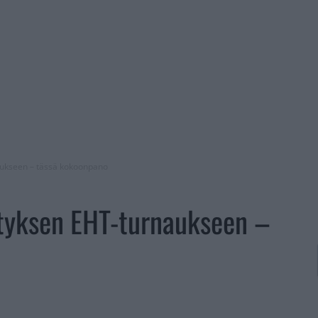
naukseen – tässä kokoonpano
rityksen EHT-turnaukseen –