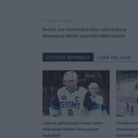
Edellinen artikkeli
Ruotsi saa merkittäviä NHL-vahvistuksia –
Minnesota-tähdet ryminällä MM-kisoihin
LIITTYVÄT ARTIKKELIT
LISÄÄ TEKIJÄLTÄ
Leijonat julkisti ketjut Sveitsi-peliin –
Venäläisves
Aleksander Barkov tekee paluun
divisioonas
kaukaloon
tilanteesta 