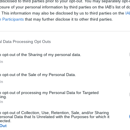
disclosed to third parties prior to your opt-out. You may separately opt-
losure of your personal information by third parties on the IAB’s list of
. This information may also be disclosed by us to third parties on the
IA
Participants
that may further disclose it to other third parties.
l Data Processing Opt Outs
o opt-out of the Sharing of my personal data.
veitsin lauantaina 4.5. klo 13 ja Ruotsin sunnuntaina
In
o opt-out of the Sale of my Personal Data.
sa:
In
to opt-out of processing my Personal Data for Targeted
ing.
In
o opt-out of Collection, Use, Retention, Sale, and/or Sharing
ersonal Data that Is Unrelated with the Purposes for which it
lected.
Out