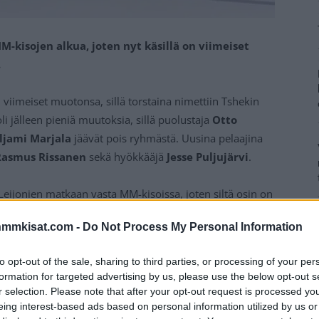
-kisojen alkua, joten nyt käsillä on viimeiset
.
iimeiset muotonsa, sillä torstaina nimettiin Tshekin
 jälleen pieniä muutoksia, sillä puolustaja
Otto
ljami Marjala
jäävät pois ryhmästä. Uusina pelaajina
asmus Rissanen
sekä hyökkääjä
Jesse Puljujärvi
.
Leijonien matkaan vasta MM-kisoissa, joten siltä osin on
nmmkisat.com -
Do Not Process My Personal Information
Mainos:
to opt-out of the sale, sharing to third parties, or processing of your per
formation for targeted advertising by us, please use the below opt-out s
r selection. Please note that after your opt-out request is processed y
eing interest-based ads based on personal information utilized by us or