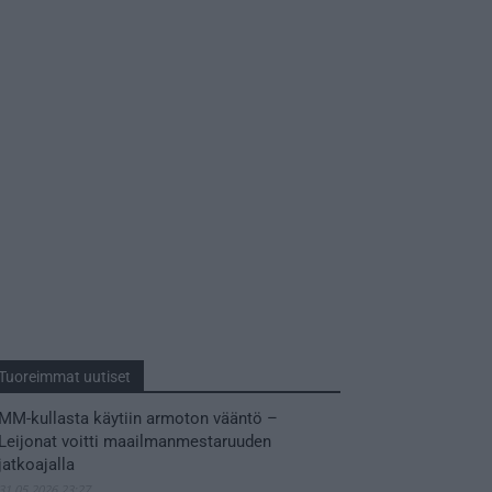
Tuoreimmat uutiset
MM-kullasta käytiin armoton vääntö –
Leijonat voitti maailmanmestaruuden
jatkoajalla
31.05.2026 23:27