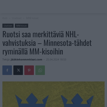
Koti
Uutiset
MM-kisat
Uutiset
MM-kisat
Ruotsi saa merkittäviä NHL-
vahvistuksia – Minnesota-tähdet
ryminällä MM-kisoihin
Tekijä
Jääkiekonmmkisat.com
-
25.04.2024 18:53