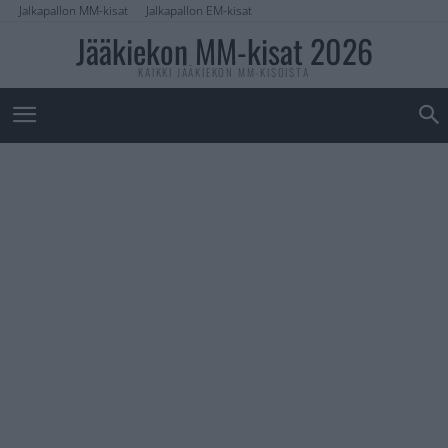
Jalkapallon MM-kisat
Jalkapallon EM-kisat
Jääkiekon MM-kisat 2026
KAIKKI JÄÄKIEKON MM-KISOISTA