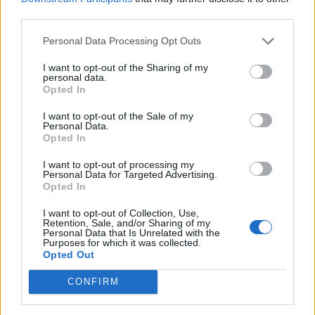
third parties.
Ville Koivunen debytoi AHL:ssä
Leijonat päättää leirityksen
– iski heti komean maalin
EHT-turnaukseen – tässä
Personal Data Processing Opt Outs
kokoonpano
I want to opt-out of the Sharing of my
personal data.
Opted In
LIITTYVÄT ARTIKKELIT
LISÄÄ TEKIJÄLTÄ
I want to opt-out of the Sale of my
Personal Data.
MM-kullasta käytiin armoton vääntö –
Opted In
Leijonat voitti maailmanmestaruuden
jatkoajalla
I want to opt-out of processing my
Personal Data for Targeted Advertising.
Opted In
Tässä Leijonien kentälliset MM-finaaliin!
I want to opt-out of Collection, Use,
Retention, Sale, and/or Sharing of my
Personal Data that Is Unrelated with the
Purposes for which it was collected.
Opted Out
Huikeaa draamaa pronssiottelussa –
CONFIRM
Norja kaatoi Kanadan jatkoajalla ja voitti
ensimmäisen MM-mitalinsa