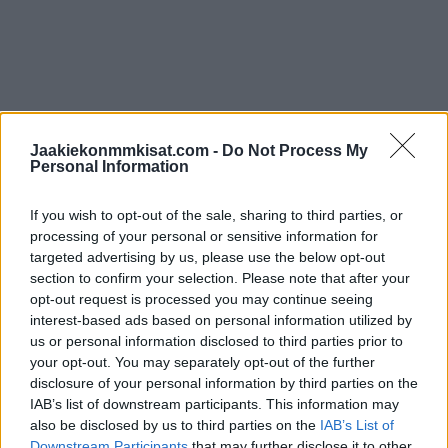
Jo ennestään Ruotsin nipusta löytyy laatua, sillä esimerkiksi
Jaakiekonmmkisat.com -
Do Not Process My
Erik Karlsson on vahvistanut
osallistumisensa MM-
Personal Information
turnaukseen. Tämän lisäksi puolustaja Marcus Pettersson
sekä hyökkääjät Andre Burakovsky ja Victor Olofsson
If you wish to opt-out of the sale, sharing to third parties, or
saapuvat MM-kisoihin.
processing of your personal or sensitive information for
targeted advertising by us, please use the below opt-out
section to confirm your selection. Please note that after your
opt-out request is processed you may continue seeing
interest-based ads based on personal information utilized by
us or personal information disclosed to third parties prior to
your opt-out. You may separately opt-out of the further
disclosure of your personal information by third parties on the
IAB’s list of downstream participants. This information may
also be disclosed by us to third parties on the
IAB’s List of
Downstream Participants
that may further disclose it to other
Edellinen artikkeli
Seuraava artikkeli