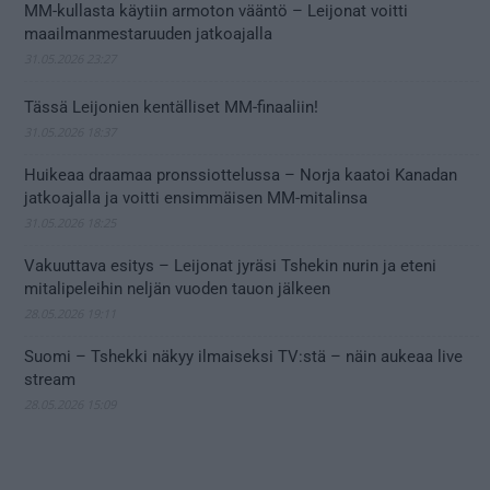
MM-kullasta käytiin armoton vääntö – Leijonat voitti
maailmanmestaruuden jatkoajalla
31.05.2026 23:27
Tässä Leijonien kentälliset MM-finaaliin!
31.05.2026 18:37
Huikeaa draamaa pronssiottelussa – Norja kaatoi Kanadan
jatkoajalla ja voitti ensimmäisen MM-mitalinsa
31.05.2026 18:25
Vakuuttava esitys – Leijonat jyräsi Tshekin nurin ja eteni
mitalipeleihin neljän vuoden tauon jälkeen
28.05.2026 19:11
Suomi – Tshekki näkyy ilmaiseksi TV:stä – näin aukeaa live
stream
28.05.2026 15:09