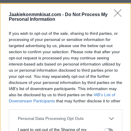
B-lohkon iltaottelussa Ranska kohtaa Slovakian. Slovakia ja
Latvia tulevat mitä todennäköisemmin ratkaisemaan B-
Jaakiekonmmkisat.com -
Do Not Process My
Personal Information
lohkon viimeisen jatkoonmenijän paikan, joten Slovakialla ei
ole varaa turhiin pistemenetyksiin.
If you wish to opt-out of the sale, sharing to third parties, or
processing of your personal or sensitive information for
Lauantain 18.5. MM-kisaohjelma:
targeted advertising by us, please use the below opt-out
section to confirm your selection. Please note that after your
13:20 Latvia – Ruotsi
opt-out request is processed you may continue seeing
interest-based ads based on personal information utilized by
13:20 Tanska – Sveitsi
us or personal information disclosed to third parties prior to
your opt-out. You may separately opt-out of the further
17:20 Kanada –
Suomi
disclosure of your personal information by third parties on the
17:20 Saksa – Puola
IAB’s list of downstream participants. This information may
also be disclosed by us to third parties on the
IAB’s List of
Downstream Participants
that may further disclose it to other
21:20 Ranska – Slovakia
third parties.
21:20 Tshekki – Iso-Britannia
Personal Data Processing Opt Outs
Sivuiltamme löytyy myös koko
Jääkiekon MM 2024
I want to opt-out of the Sharing of my