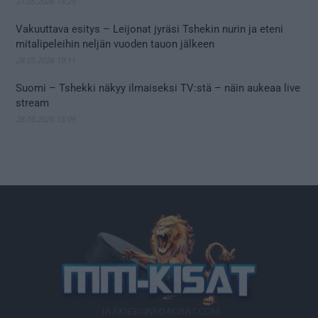
31.05.2026 18:25
Vakuuttava esitys – Leijonat jyräsi Tshekin nurin ja eteni
mitalipeleihin neljän vuoden tauon jälkeen
28.05.2026 19:11
Suomi – Tshekki näkyy ilmaiseksi TV:stä – näin aukeaa live
stream
28.05.2026 15:09