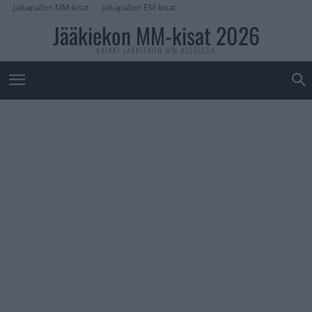
Jalkapallon MM-kisat
Jalkapallon EM-kisat
Jääkiekon MM-kisat 2026
KAIKKI JÄÄKIEKON MM-KISOISTA