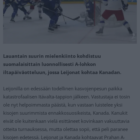
Lauantain suurin mielenkiinto kohdistuu
suomalaisittain luonnollisesti A-lohkon
iltapäiväotteluun, jossa Leijonat kohtaa Kanadan.
Leijonilla on edessään todellinen kasvojenpesun paikka
katastrofaalisen Itävalta-tappion jälkeen. Vastustaja ei tosin
ole nyt helpoimmasta päästä, kun vastaan luistelee yksi
kisojen suurimmista ennakkosuosikeista, Kanada. Kanukit
eivät ole kuitenkaan vielä esittäneet kovinkaan vakuuttavia
otteita turnauksessa, mutta olettaa sopii, että peli paranee
kisojen edetessä. Leijonat ja Kanada kohtaavat Prahan A-