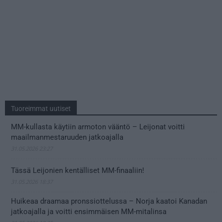
Tuoreimmat uutiset
MM-kullasta käytiin armoton vääntö – Leijonat voitti
maailmanmestaruuden jatkoajalla
31.05.2026 23:27
Tässä Leijonien kentälliset MM-finaaliin!
31.05.2026 18:37
Huikeaa draamaa pronssiottelussa – Norja kaatoi Kanadan
jatkoajalla ja voitti ensimmäisen MM-mitalinsa