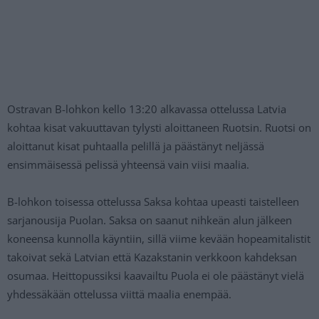
Ostravan B-lohkon kello 13:20 alkavassa ottelussa Latvia
kohtaa kisat vakuuttavan tylysti aloittaneen Ruotsin. Ruotsi on
aloittanut kisat puhtaalla pelillä ja päästänyt neljässä
ensimmäisessä pelissä yhteensä vain viisi maalia.
B-lohkon toisessa ottelussa Saksa kohtaa upeasti taistelleen
sarjanousija Puolan. Saksa on saanut nihkeän alun jälkeen
koneensa kunnolla käyntiin, sillä viime kevään hopeamitalistit
takoivat sekä Latvian että Kazakstanin verkkoon kahdeksan
osumaa. Heittopussiksi kaavailtu Puola ei ole päästänyt vielä
yhdessäkään ottelussa viittä maalia enempää.