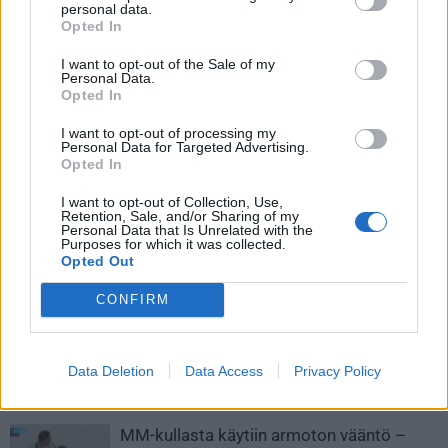
personal data.
otteluohjelma
!
Opted In
I want to opt-out of the Sale of my
Personal Data.
Opted In
I want to opt-out of processing my
Personal Data for Targeted Advertising.
Opted In
I want to opt-out of Collection, Use,
Retention, Sale, and/or Sharing of my
Edellinen artikkeli
Seuraava artikkeli
Personal Data that Is Unrelated with the
Purposes for which it was collected.
MM 2024: Kanada – Suomi |
Nähtiinkö NHL:ssä juuri karmea
Opted Out
Näin katsot huippumatsin
farssi? – Dallasin
TV:stä!
jatkoaikamaali hylättiin
CONFIRM
kyseenalaisesti
Data Deletion
Data Access
Privacy Policy
LIITTYVÄT ARTIKKELIT
LISÄÄ TEKIJÄLTÄ
MM-kullasta käytiin armoton vääntö –