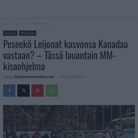
Koti
Uutiset
MM-kisat
Uutiset
MM-kisat
Peseekö Leijonat kasvonsa Kanadaa
vastaan? – Tässä lauantain MM-
kisaohjelma
Tekijä
Jääkiekonmmkisat.com
-
18.05.2024 08:15