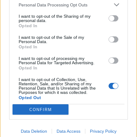
Personal Data Processing Opt Outs
23 Markus Nenonen
I want to opt-out of the Sharing of my
personal data.
Ottelu Suomi – Sveitsi alkaa kello 18:30 Tampereella. Ottelu
Opted In
on katsottavissa ilmaiseksi televisiosta TV5 -kanavalta. Lisäksi
kaikki Leijonien ottelut ja kaikki EHT-ottelut ovat katsottavissa
I want to opt-out of the Sale of my
Personal Data.
maksullisen Discovery+ -palvelun kautta.
Opted In
I want to opt-out of processing my
Personal Data for Targeted Advertising.
Opted In
I want to opt-out of Collection, Use,
Retention, Sale, and/or Sharing of my
Personal Data that Is Unrelated with the
Purposes for which it was collected.
Opted Out
CONFIRM
Edellinen artikkeli
Seuraava artikkeli
Edmonton Oilersi murskasi Los
IL: Patrik Laine ei pääse
Angeles Kingsin – Jesse
kotikisoihin – loukkaantuminen
Puljujärvi pääsi maalin makuun
estää kisoihin osallistumisen
Data Deletion
Data Access
Privacy Policy