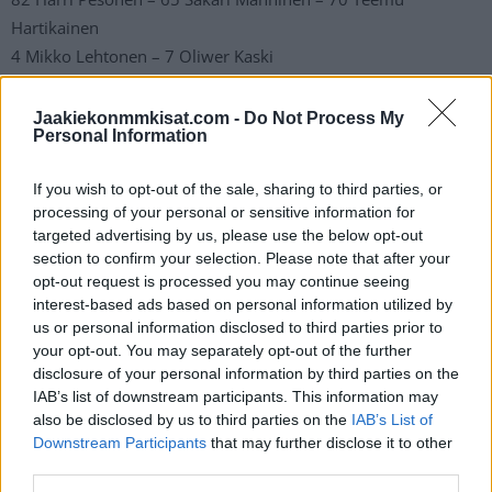
Hartikainen
4 Mikko Lehtonen – 7 Oliwer Kaski
2:
Jaakiekonmmkisat.com -
Do Not Process My
Personal Information
21 Jere Innala – 51 Valtteri Filppula (C) – 61 Markus Nurmi
81 Kalle Maalahti – 42 Sami Vatanen (A)
If you wish to opt-out of the sale, sharing to third parties, or
processing of your personal or sensitive information for
3:
targeted advertising by us, please use the below opt-out
25 Toni Rajala – 76 Jere Sallinen – 15 Miro Aaltonen
section to confirm your selection. Please note that after your
opt-out request is processed you may continue seeing
50 Mikael Seppälä – 38 Juuso Hietanen
interest-based ads based on personal information utilized by
us or personal information disclosed to third parties prior to
4:
your opt-out. You may separately opt-out of the further
80 Saku Mäenalanen – 24 Hannes Björninen – 12 Marko
disclosure of your personal information by third parties on the
Anttila (A)
IAB’s list of downstream participants. This information may
also be disclosed by us to third parties on the
IAB’s List of
55 Atte Ohtamaa – 2 Ville Pokka
Downstream Participants
that may further disclose it to other
third parties.
13. hyökkääjä: