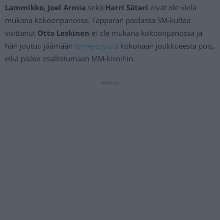
Lammikko
,
Joel Armia
sekä
Harri Säteri
eivät ole vielä
mukana kokoonpanossa. Tapparan paidassa SM-kultaa
voittanut
Otto Leskinen
ei ole mukana kokoonpanossa ja
hän joutuu jäämään
terveyssyistä
kokonaan joukkueesta pois,
eikä pääse osallistumaan MM-kisoihin.
Mainos: