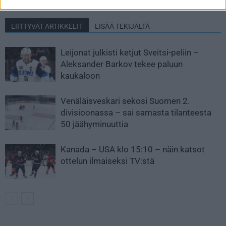
LIITTYVÄT ARTIKKELIT
LISÄÄ TEKIJÄLTÄ
Leijonat julkisti ketjut Sveitsi-peliin –
Aleksander Barkov tekee paluun
kaukaloon
Venäläisveskari sekosi Suomen 2.
divisioonassa – sai samasta tilanteesta
50 jäähyminuuttia
Kanada – USA klo 15:10 – näin katsot
ottelun ilmaiseksi TV:stä