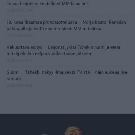
Tässä Leijonien kentälliset MM-finaaliin!
31.05.2026 18:37
Huikeaa draamaa pronssiottelussa – Norja kaatoi Kanadan
jatkoajalla ja voitti ensimmäisen MM-mitalinsa
31.05.2026 18:25
Vakuuttava esitys – Leijonat jyräsi Tshekin nurin ja eteni
mitalipeleihin neljän vuoden tauon jälkeen
28.05.2026 19:11
Suomi – Tshekki näkyy ilmaiseksi TV:stä – näin aukeaa live
stream
28.05.2026 15:09