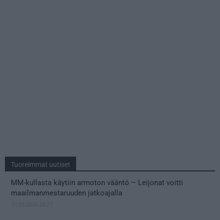
Tuoreimmat uutiset
MM-kullasta käytiin armoton vääntö – Leijonat voitti
maailmanmestaruuden jatkoajalla
31.05.2026 23:27