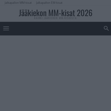
Jalkapallon MM-kisat
Jalkapallon EM-kisat
Jääkiekon MM-kisat 2026
KAIKKI JÄÄKIEKON MM-KISOISTA