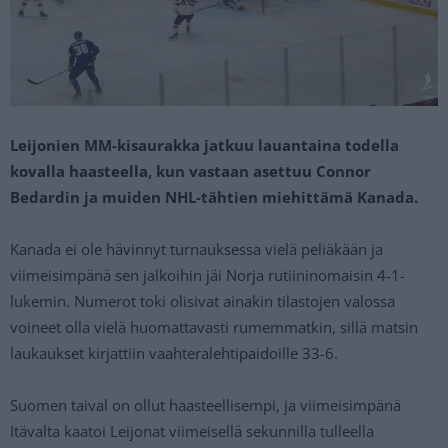
Leijonien MM-kisaurakka jatkuu lauantaina todella
kovalla haasteella, kun vastaan asettuu Connor
Bedardin ja muiden NHL-tähtien miehittämä Kanada.
Kanada ei ole hävinnyt turnauksessa vielä peliäkään ja
viimeisimpänä sen jalkoihin jäi Norja rutiininomaisin 4-1-
lukemin. Numerot toki olisivat ainakin tilastojen valossa
voineet olla vielä huomattavasti rumemmatkin, sillä matsin
laukaukset kirjattiin vaahteralehtipaidoille 33-6.
Suomen taival on ollut haasteellisempi, ja viimeisimpänä
Itävalta kaatoi Leijonat viimeisellä sekunnilla tulleella