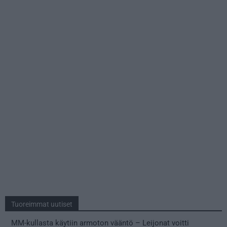
Tuoreimmat uutiset
MM-kullasta käytiin armoton vääntö – Leijonat voitti