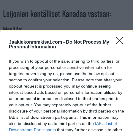
Leijonien kentälliset Kanadaa vastaan:
Maalilla:
29 Harri Säteri
Jaakiekonmmkisat.com -
Do Not Process My
Personal Information
Varalla:
33 Emil Larmi
If you wish to opt-out of the sale, sharing to third parties, or
processing of your personal or sensitive information for
targeted advertising by us, please use the below opt-out
1:
section to confirm your selection. Please note that after your
80 Saku Mäenalanen – 24 Hannes Björninen – 25 Pekka
opt-out request is processed you may continue seeing
Jormakka
interest-based ads based on personal information utilized by
3 Olli Määttä (A) – 62 Jesper Mattila
us or personal information disclosed to third parties prior to
your opt-out. You may separately opt-out of the further
disclosure of your personal information by third parties on the
2:
IAB’s list of downstream participants. This information may
12 Jere Innala – 64 Mikael Granlund (C) – 81 Iiro Pakarinen
also be disclosed by us to third parties on the
IAB’s List of
4 Mikko Lehtonen (A) – 38 Veli-Matti Vittasmäki
Downstream Participants
that may further disclose it to other