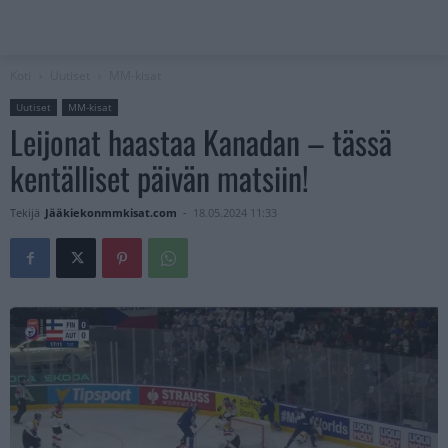
Koti
Uutiset
MM-kisat
Uutiset
MM-kisat
Leijonat haastaa Kanadan – tässä
kentälliset päivän matsiin!
Tekijä
Jääkiekonmmkisat.com
-
18.05.2024 11:33