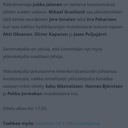
Päävalmentaja
Jukka Jalonen
on laittanut koostumuksia
jälleen uuteen uskoon.
Mikael Granlund
saa ykköskenttään
tällä kertaa seurakseen
Jere Innalan
sekä
Iiro Pakarisen
,
kun taas kakkos-hyökkäysvitjan muodostavat tuttuun tapaan
Ahti Oksanen
,
Oliver Kapanen
ja
Jesse Puljujärvi
.
Sanomattakin on selvää, että viimeistään nyt myös
ykkösketjulta vaaditaan tehoja.
Ykkösketjulla tarkoitamme tietenkin Granlundin johtamaa
koostumusta, vaikka nimellisesti ykkösketjuksi Kanadaa
vastaan onkin isketty
Saku Mäenalasen
,
Hannes Björnisen
ja
Pekka Jormakan
muodostama trio.
Ottelu alkaa klo 17:20.
Tsekkaa myös:
Lauantain 18.5. MM-kisaohjelma