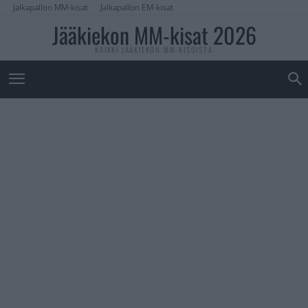
Jalkapallon MM-kisat
Jalkapallon EM-kisat
Jääkiekon MM-kisat 2026
KAIKKI JÄÄKIEKON MM-KISOISTA