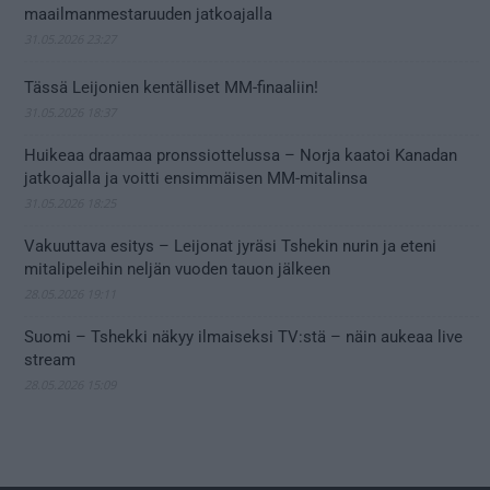
maailmanmestaruuden jatkoajalla
31.05.2026 23:27
Tässä Leijonien kentälliset MM-finaaliin!
31.05.2026 18:37
Huikeaa draamaa pronssiottelussa – Norja kaatoi Kanadan
jatkoajalla ja voitti ensimmäisen MM-mitalinsa
31.05.2026 18:25
Vakuuttava esitys – Leijonat jyräsi Tshekin nurin ja eteni
mitalipeleihin neljän vuoden tauon jälkeen
28.05.2026 19:11
Suomi – Tshekki näkyy ilmaiseksi TV:stä – näin aukeaa live
stream
28.05.2026 15:09