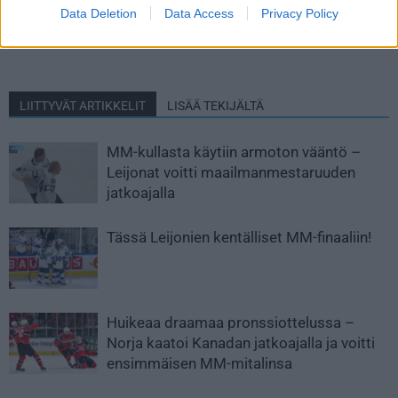
– suomalaistuomari Lassi
MM-kisoissa – katso taklaus!
Data Deletion
Data Access
Privacy Policy
Heikkinen antoi rankkarin
”Tsekkoslovakialle”
LIITTYVÄT ARTIKKELIT
LISÄÄ TEKIJÄLTÄ
MM-kullasta käytiin armoton vääntö –
Leijonat voitti maailmanmestaruuden
jatkoajalla
Tässä Leijonien kentälliset MM-finaaliin!
Huikeaa draamaa pronssiottelussa –
Norja kaatoi Kanadan jatkoajalla ja voitti
ensimmäisen MM-mitalinsa