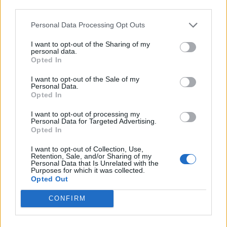
third parties.
3:
Personal Data Processing Opt Outs
71 Ahti Oksanen – 27 Oliver Kapanen – 13 Jesse Puljujärvi
I want to opt-out of the Sharing of my
2 Rasmus Rissanen – 7 Oliwer Kaski
personal data.
Opted In
4:
I want to opt-out of the Sale of my
15 Juha Jääskä – 57 Arttu Hyry – 48 Valtteri Puustinen
Personal Data.
Opted In
50 Juuso Riikola – 18 Vili Saarijärvi
I want to opt-out of processing my
Personal Data for Targeted Advertising.
Opted In
I want to opt-out of Collection, Use,
Retention, Sale, and/or Sharing of my
Personal Data that Is Unrelated with the
Purposes for which it was collected.
Opted Out
CONFIRM
Edellinen artikkeli
Seuraava artikkeli
Koominen moka MM-kisoissa
Rasmus Dahlin lensi suihkuun