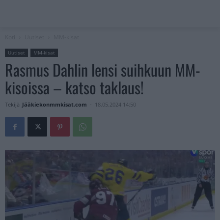
Koti
Uutiset
MM-kisat
Uutiset
MM-kisat
Rasmus Dahlin lensi suihkuun MM-
kisoissa – katso taklaus!
Tekijä
Jääkiekonmmkisat.com
-
18.05.2024 14:50