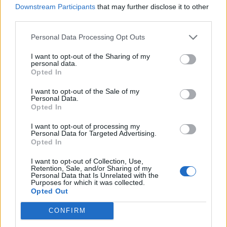
Downstream Participants
that may further disclose it to other
Edellinen artikkeli
Seuraava artikkeli
third parties.
Leijonat haastaa Kanadan –
Murskajaiset luvassa! – Tänään
Personal Data Processing Opt Outs
tässä kentälliset päivän
paukutetaan MM-kisojen
matsiin!
tylyimmät maalilukemat
I want to opt-out of the Sharing of my
personal data.
Opted In
LIITTYVÄT ARTIKKELIT
LISÄÄ TEKIJÄLTÄ
I want to opt-out of the Sale of my
Personal Data.
Opted In
MM-kullasta käytiin armoton vääntö –
Leijonat voitti maailmanmestaruuden
I want to opt-out of processing my
Personal Data for Targeted Advertising.
jatkoajalla
Opted In
Tässä Leijonien kentälliset MM-finaaliin!
I want to opt-out of Collection, Use,
Retention, Sale, and/or Sharing of my
Personal Data that Is Unrelated with the
Purposes for which it was collected.
Opted Out
Huikeaa draamaa pronssiottelussa –
CONFIRM
Norja kaatoi Kanadan jatkoajalla ja voitti