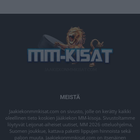
MEISTÄ
Jaakiekonmmkisat.com on sivusto, jolle on kerätty kaikki
oleellinen tieto koskien Jääkiekon MM-kisoja. Sivustoltamme
löytyvät Leijonat-aiheiset uutiset, MM 2026 otteluohjelma,
Suomen joukkue, kattava paketti lippujen hinnoista sekä
paljon muuta. Jaakiekonmmkisat.com on itsenäinen