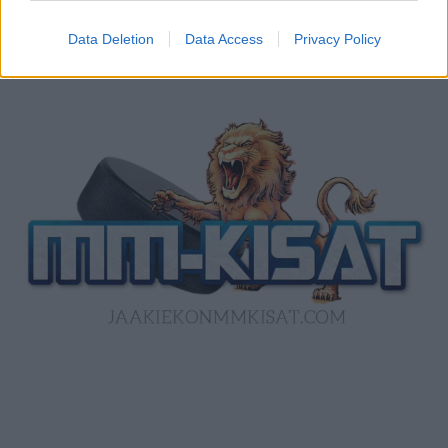
ensimmäisen MM-mitalinsa
Data Deletion
Data Access
Privacy Policy