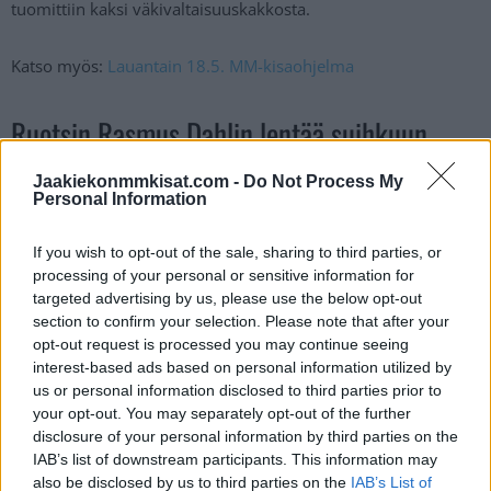
tuomittiin kaksi väkivaltaisuuskakkosta.
Katso myös:
Lauantain 18.5. MM-kisaohjelma
Ruotsin Rasmus Dahlin lentää suihkuun
MM-kisoissa:
Jaakiekonmmkisat.com -
Do Not Process My
Personal Information
https://twitter.com/ViaplayUrheilu/status/179179546290886
If you wish to opt-out of the sale, sharing to third parties, or
2645
processing of your personal or sensitive information for
Jos video ei näy, voit katsoa sen
tästä
.
targeted advertising by us, please use the below opt-out
section to confirm your selection. Please note that after your
opt-out request is processed you may continue seeing
interest-based ads based on personal information utilized by
us or personal information disclosed to third parties prior to
your opt-out. You may separately opt-out of the further
disclosure of your personal information by third parties on the
IAB’s list of downstream participants. This information may
also be disclosed by us to third parties on the
IAB’s List of