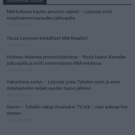
Tuoreimmat uutiset
MM-kullasta käytiin armoton vääntö – Leijonat voitti
maailmanmestaruuden jatkoajalla
31.05.2026 23:27
Tässä Leijonien kentälliset MM-finaaliin!
31.05.2026 18:37
Huikeaa draamaa pronssiottelussa – Norja kaatoi Kanadan
jatkoajalla ja voitti ensimmäisen MM-mitalinsa
31.05.2026 18:25
Vakuuttava esitys – Leijonat jyräsi Tshekin nurin ja eteni
mitalipeleihin neljän vuoden tauon jälkeen
28.05.2026 19:11
Suomi – Tshekki näkyy ilmaiseksi TV:stä – näin aukeaa live
stream
28.05.2026 15:09