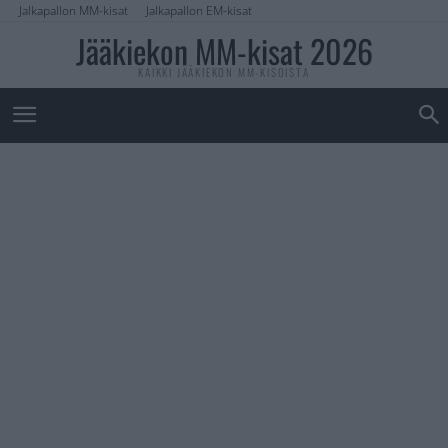
Jalkapallon MM-kisat
Jalkapallon EM-kisat
Jääkiekon MM-kisat 2026
KAIKKI JÄÄKIEKON MM-KISOISTA