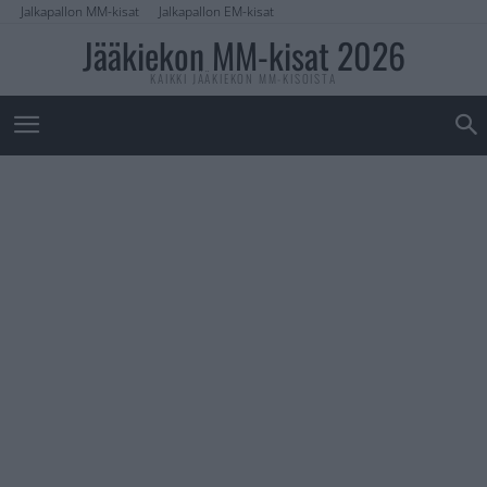
Jalkapallon MM-kisat
Jalkapallon EM-kisat
Jääkiekon MM-kisat 2026
KAIKKI JÄÄKIEKON MM-KISOISTA