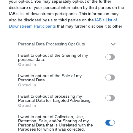
your opt-out. You may separately opt-out of the further
disclosure of your personal information by third parties on the
IAB’s list of downstream participants. This information may
also be disclosed by us to third parties on the
IAB’s List of
Downstream Participants
that may further disclose it to other
third parties.
Personal Data Processing Opt Outs
Edellinen artikkeli
Seuraava artikkeli
I want to opt-out of the Sharing of my
personal data.
Leijonat kaatoi Slovakian!
Suomi ja USA kohtaavat MM-
Opted In
Välierässä vastaan asettuu
välierässä – näin katsot ottelun
Yhdysvallat
TV:stä
I want to opt-out of the Sale of my
Personal Data.
Opted In
LIITTYVÄT ARTIKKELIT
LISÄÄ TEKIJÄLTÄ
I want to opt-out of processing my
Personal Data for Targeted Advertising.
Opted In
Leijonat julkisti ketjut Sveitsi-peliin –
Aleksander Barkov tekee paluun
I want to opt-out of Collection, Use,
Retention, Sale, and/or Sharing of my
kaukaloon
Personal Data that Is Unrelated with the
Purposes for which it was collected.