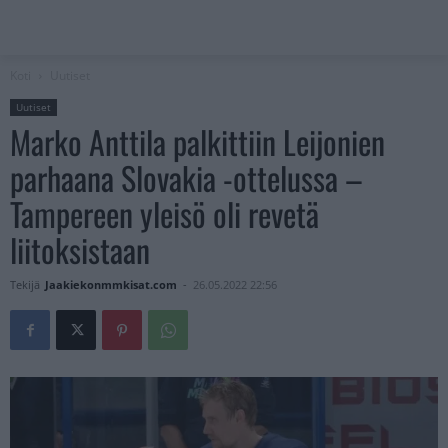
Koti
Uutiset
Uutiset
Marko Anttila palkittiin Leijonien
parhaana Slovakia -ottelussa –
Tampereen yleisö oli revetä
liitoksistaan
Tekijä
Jaakiekonmmkisat.com
-
26.05.2022 22:56