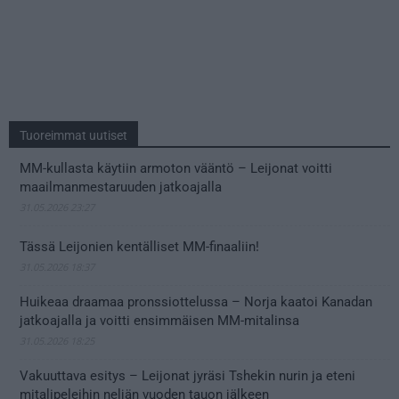
Tuoreimmat uutiset
MM-kullasta käytiin armoton vääntö – Leijonat voitti
maailmanmestaruuden jatkoajalla
31.05.2026 23:27
Tässä Leijonien kentälliset MM-finaaliin!
31.05.2026 18:37
Huikeaa draamaa pronssiottelussa – Norja kaatoi Kanadan
jatkoajalla ja voitti ensimmäisen MM-mitalinsa
31.05.2026 18:25
Vakuuttava esitys – Leijonat jyräsi Tshekin nurin ja eteni
mitalipeleihin neljän vuoden tauon jälkeen