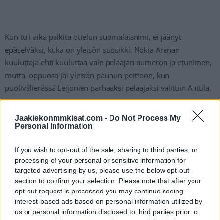
Kun tuli aika palkita ottelun suomalaisnimi, ei jäänyt
epäselväksi, kuka on yleisön suosikki. Nokia Arenan
kuuluttaja ehti kuuluttaa vain pelaajan numeron ja etunimen,
mutta loppuosa jäi yleisön pauhun peittoon, kun
puolivälierässä Leijonien parhaaksi pelaajaksi valittiin Anttila.
https://twitter.com/IIHFHockey/status/15299094689929011
Jaakiekonmmkisat.com -
Do Not Process My
20
Personal Information
If you wish to opt-out of the sale, sharing to third parties, or
Jos twiitti ei näy laitteellasi voit katsoa sen suoraan
Twitteristä
.
processing of your personal or sensitive information for
targeted advertising by us, please use the below opt-out
Leijonien ottelut jatkuvat lauantaina välierällä Yhdysvaltoja
section to confirm your selection. Please note that after your
vastaan kello 14:20. Toinen välierä pelataan Kanadan ja
opt-out request is processed you may continue seeing
interest-based ads based on personal information utilized by
Tsekin välillä. Kisojen loput ottelut pelataan Tampereella.
us or personal information disclosed to third parties prior to