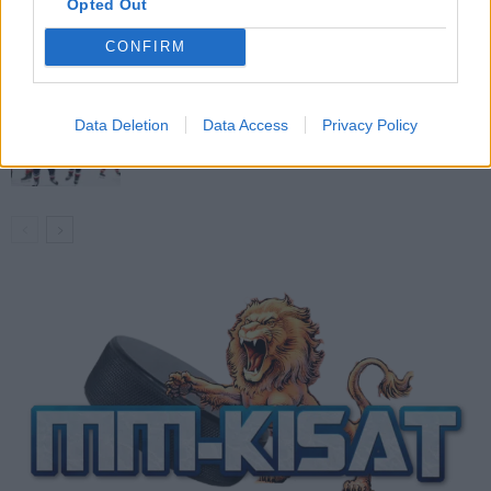
Opted Out
Venäläisveskari sekosi Suomen 2.
divisioonassa – sai samasta tilanteesta
CONFIRM
50 jäähyminuuttia
Kanada – USA klo 15:10 – näin katsot
Data Deletion
Data Access
Privacy Policy
ottelun ilmaiseksi TV:stä