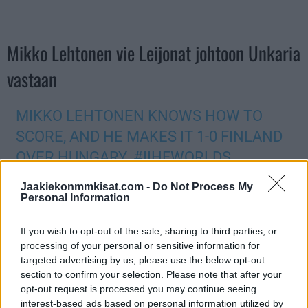
Mikko Lehtonen vie Leijonat johtoon Unkaria
vastaan
MIKKO LEHTONEN KNOWS HOW TO
SCORE, AND HE MAKES IT 1-0 FINLAND
OVER HUNGARY.
#IIHFWORLDS
PIC.TWITTER.COM/NUFOPD7RII
Jaakiekonmmkisat.com -
Do Not Process My
Personal Information
— STEVEN ELLIS (@SELLISHOCKEY)
If you wish to opt-out of the sale, sharing to third parties, or
MAY 19, 2023
processing of your personal or sensitive information for
targeted advertising by us, please use the below opt-out
Jos twiitti ei näy laitteellasi voit katsoa sen suoraan
Twitteristä
.
section to confirm your selection. Please note that after your
opt-out request is processed you may continue seeing
interest-based ads based on personal information utilized by