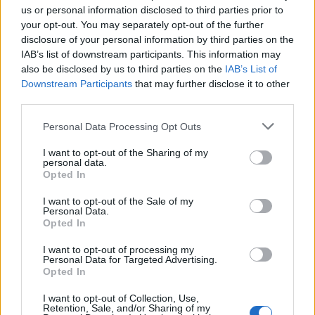
Lue myös:
Piskuinen Slovenia piti Tshekkiä pinteessä – NHL-
us or personal information disclosed to third parties prior to
tähti Dominik Kubalik pelasti maan hattutempullaan
your opt-out. You may separately opt-out of the further
disclosure of your personal information by third parties on the
IAB’s list of downstream participants. This information may
also be disclosed by us to third parties on the
IAB’s List of
Downstream Participants
that may further disclose it to other
third parties.
Personal Data Processing Opt Outs
I want to opt-out of the Sharing of my
personal data.
Edellinen artikkeli
Seuraava artikkeli
Opted In
Leijonat kohtaa Unkarin – tässä
Ylivoima toimii! Teemu
I want to opt-out of the Sale of my
Suomen kentälliset Unkarin
Hartikainen naulasi komean
Personal Data.
kaatoon
osuman kolmannessa erässä
Opted In
I want to opt-out of processing my
Personal Data for Targeted Advertising.
LIITTYVÄT ARTIKKELIT
LISÄÄ TEKIJÄLTÄ
Opted In
I want to opt-out of Collection, Use,
MM-kullasta käytiin armoton vääntö –
Retention, Sale, and/or Sharing of my