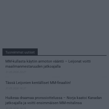
Tuoreimmat uutiset
MM-kullasta käytiin armoton vääntö – Leijonat voitti
maailmanmestaruuden jatkoajalla
31.05.2026 23:27
Tässä Leijonien kentälliset MM-finaaliin!
31.05.2026 18:37
Huikeaa draamaa pronssiottelussa – Norja kaatoi Kanadan
jatkoajalla ja voitti ensimmäisen MM-mitalinsa
31.05.2026 18:25