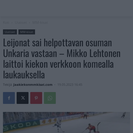
Koti
Uutiset
MM-kisat
Uutiset
MM-kisat
Leijonat sai helpottavan osuman
Unkaria vastaan – Mikko Lehtonen
laittoi kiekon verkkoon komealla
laukauksella
Tekijä
Jaakiekonmmkisat.com
-
19.05.2023 16:45