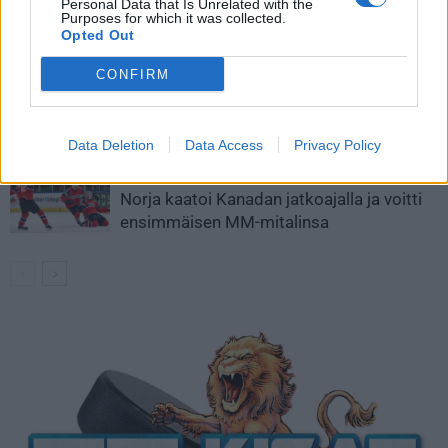
Personal Data that Is Unrelated with the
Leijonat voitti maailmanmestaruuden
Purposes for which it was collected.
jatkoajalla
Opted Out
CONFIRM
Tässä Leijonien kentälliset MM-finaaliin!
Data Deletion
Data Access
Privacy Policy
Huikeaa draamaa pronssiottelussa –
Norja kaatoi Kanadan jatkoajalla ja voitti
ensimmäisen MM-mitalinsa