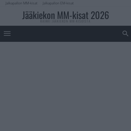
Jalkapallon MM-kisat
Jalkapallon EM-kisat
Jääkiekon MM-kisat 2026
KAIKKI JÄÄKIEKON MM-KISOISTA