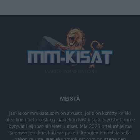
MEISTÄ
Jaakiekonmmkisat.com on sivusto, jolle on kerätty kaikki
oleellinen tieto koskien Jääkiekon MM-kisoja. Sivustoltamme
löytyvät Leijonat-aiheiset uutiset, MM 2026 otteluohjelma,
Suomen joukkue, kattava paketti lippujen hinnoista sekä
paljon muuta. Jaakiekonmmkisat.com on itsenäinen