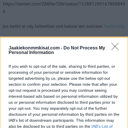
https://twitter.com/GMillerTSN/status/152881290167869849
6
Jos twiitti ei näy laitteellasi voit katsoa sen suoraan
Twitteristä
.
Mikäli Unkari tosiaan vetäytyy hakuprosessista, niin on
Jaakiekonmmkisat.com -
Do Not Process My
hyvinkin mahdollista, että MM-kiekkoa nähdään Suomessa
Personal Information
myös tulevana keväänä. Suomen ja Latvian yhteiskisoissa
toisen
lohkon
ottelut pelattaisiin Latvian Riiassa ja toisen
If you wish to opt-out of the sale, sharing to third parties, or
lohkon ottelut Tampereella Suomessa.
processing of your personal or sensitive information for
targeted advertising by us, please use the below opt-out
section to confirm your selection. Please note that after your
opt-out request is processed you may continue seeing
interest-based ads based on personal information utilized by
us or personal information disclosed to third parties prior to
your opt-out. You may separately opt-out of the further
disclosure of your personal information by third parties on the
IAB’s list of downstream participants. This information may
also be disclosed by us to third parties on the
IAB’s List of