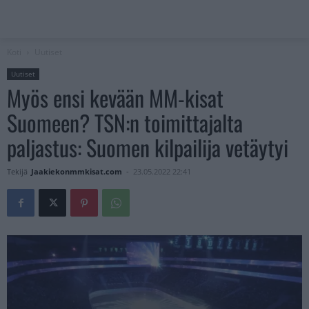
Koti
Uutiset
Uutiset
Myös ensi kevään MM-kisat
Suomeen? TSN:n toimittajalta
paljastus: Suomen kilpailija vetäytyi
Tekijä
Jaakiekonmmkisat.com
-
23.05.2022 22:41