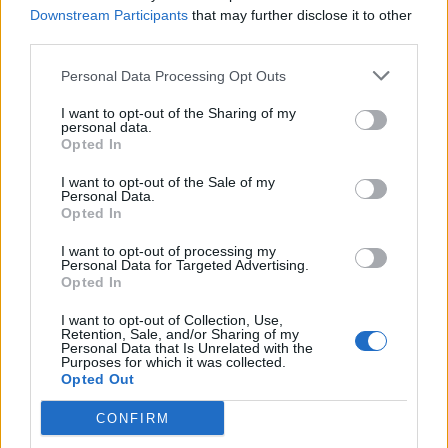
Edellinen artikkeli
Seuraava artikkeli
Downstream Participants
that may further disclose it to other
third parties.
Tanska järjestämässä yllätystä
Suomi kohtaa Tshekin
Kanadan kustannuksella –
Tampereen illassa – näillä
Personal Data Processing Opt Outs
Peter Regin iski alivoimalla
kentällisillä lohkovoittoa
jahtaamaan
I want to opt-out of the Sharing of my
personal data.
Opted In
LIITTYVÄT ARTIKKELIT
LISÄÄ TEKIJÄLTÄ
I want to opt-out of the Sale of my
Personal Data.
Opted In
Leijonat julkisti ketjut Sveitsi-peliin –
Aleksander Barkov tekee paluun
I want to opt-out of processing my
Personal Data for Targeted Advertising.
kaukaloon
Opted In
Venäläisveskari sekosi Suomen 2.
I want to opt-out of Collection, Use,
Retention, Sale, and/or Sharing of my
divisioonassa – sai samasta tilanteesta
Personal Data that Is Unrelated with the
Purposes for which it was collected.
50 jäähyminuuttia
Opted Out
Kanada – USA klo 15:10 – näin katsot
CONFIRM
ottelun ilmaiseksi TV:stä