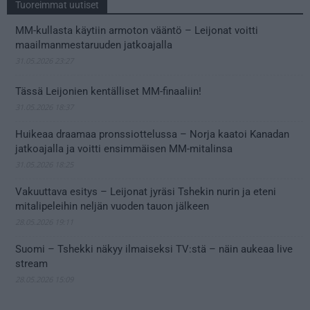
Tuoreimmat uutiset
MM-kullasta käytiin armoton vääntö – Leijonat voitti
maailmanmestaruuden jatkoajalla
31.05.2026 23:27
Tässä Leijonien kentälliset MM-finaaliin!
31.05.2026 18:37
Huikeaa draamaa pronssiottelussa – Norja kaatoi Kanadan
jatkoajalla ja voitti ensimmäisen MM-mitalinsa
31.05.2026 18:25
Vakuuttava esitys – Leijonat jyräsi Tshekin nurin ja eteni
mitalipeleihin neljän vuoden tauon jälkeen
28.05.2026 19:11
Suomi – Tshekki näkyy ilmaiseksi TV:stä – näin aukeaa live
stream
28.05.2026 15:09