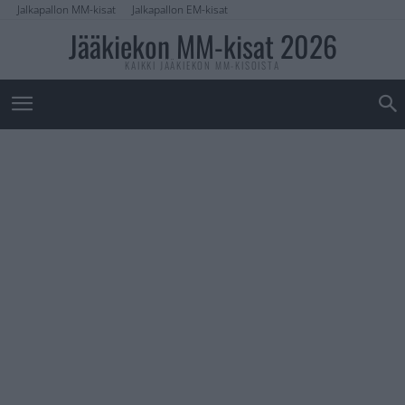
Jalkapallon MM-kisat
Jalkapallon EM-kisat
Jääkiekon MM-kisat 2026
KAIKKI JÄÄKIEKON MM-KISOISTA