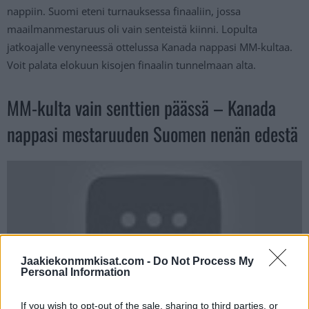
nappiin. Suomi eteni turnauksessa finaaliin, jossa
maailmanmestaruus oli vain senteistä kiinni. Lopulta
jatkoajalle venyneessä ottelussa Kanada nappasi MM-kultaa.
Voit palata elokuun kisojen finaalin tunnelmaan alta.
MM-kulta vain senttien päässä – Kanada
nappasi mestaruuden Suomen nenän edestä
Jaakiekonmmkisat.com -
Do Not Process My
Personal Information
If you wish to opt-out of the sale, sharing to third parties, or