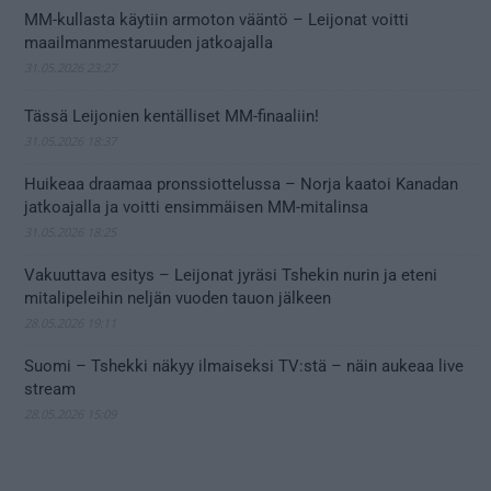
MM-kullasta käytiin armoton vääntö – Leijonat voitti
maailmanmestaruuden jatkoajalla
31.05.2026 23:27
Tässä Leijonien kentälliset MM-finaaliin!
31.05.2026 18:37
Huikeaa draamaa pronssiottelussa – Norja kaatoi Kanadan
jatkoajalla ja voitti ensimmäisen MM-mitalinsa
31.05.2026 18:25
Vakuuttava esitys – Leijonat jyräsi Tshekin nurin ja eteni
mitalipeleihin neljän vuoden tauon jälkeen
28.05.2026 19:11
Suomi – Tshekki näkyy ilmaiseksi TV:stä – näin aukeaa live
stream
28.05.2026 15:09