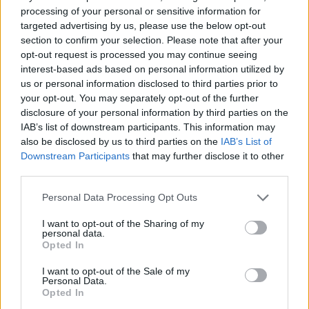
processing of your personal or sensitive information for
targeted advertising by us, please use the below opt-out
section to confirm your selection. Please note that after your
Jos video ei näy laitteellasi voit katsoa sen suoraan
opt-out request is processed you may continue seeing
Youtubesta
.
interest-based ads based on personal information utilized by
us or personal information disclosed to third parties prior to
Suomi pääsee hakemaan turnauksessa revanssia Kanadasta
your opt-out. You may separately opt-out of the further
disclosure of your personal information by third parties on the
aikaisintaan pudotuspeleissä, sillä joukkueet pelaavat eri
IAB’s list of downstream participants. This information may
lohkoissa. Suomen kanssa samassa lohkossa pelaavat USA,
also be disclosed by us to third parties on the
IAB’s List of
Sveitsi, Slovakia sekä Latvia.
Downstream Participants
that may further disclose it to other
third parties.
Personal Data Processing Opt Outs
I want to opt-out of the Sharing of my
personal data.
Opted In
I want to opt-out of the Sale of my
Personal Data.
Opted In
Edellinen artikkeli
Seuraava artikkeli