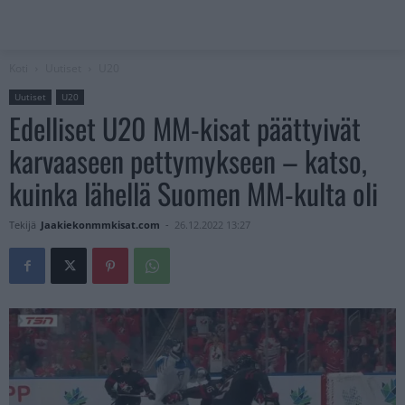
Koti
Uutiset
U20
Uutiset
U20
Edelliset U20 MM-kisat päättyivät
karvaaseen pettymykseen – katso,
kuinka lähellä Suomen MM-kulta oli
Tekijä
Jaakiekonmmkisat.com
-
26.12.2022 13:27