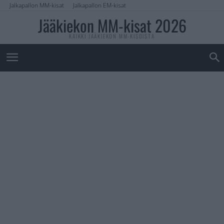
Jalkapallon MM-kisat
Jalkapallon EM-kisat
Jääkiekon MM-kisat 2026
KAIKKI JÄÄKIEKON MM-KISOISTA