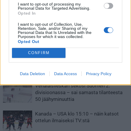
Aron Kiviharjulla tyly kohtalo –
Tekeekö Niko Huuhtasen
I want to opt-out of processing my
Personal Data for Targeted Advertising.
superlupaus ei mahdu Nuorten
”hevosen laukaus” tuhoja MM-
Opted In
Leijonien kokoonpanoon
kisoissa? Asiantuntija näkee
turnauksessa
samaa kuin Patrik Laineessa
I want to opt-out of Collection, Use,
Retention, Sale, and/or Sharing of my
Personal Data that Is Unrelated with the
Purposes for which it was collected.
Opted Out
LIITTYVÄT ARTIKKELIT
LISÄÄ TEKIJÄLTÄ
CONFIRM
Leijonat julkisti ketjut Sveitsi-peliin –
Aleksander Barkov tekee paluun
kaukaloon
Data Deletion
Data Access
Privacy Policy
Venäläisveskari sekosi Suomen 2.
divisioonassa – sai samasta tilanteesta
50 jäähyminuuttia
Kanada – USA klo 15:10 – näin katsot
ottelun ilmaiseksi TV:stä