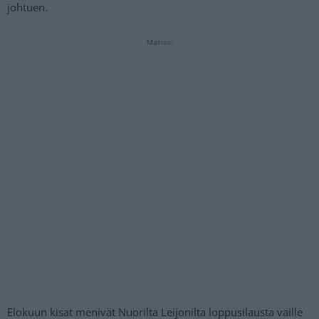
johtuen.
Mainos:
Elokuun kisat menivät Nuorilta Leijonilta loppusilausta vaille