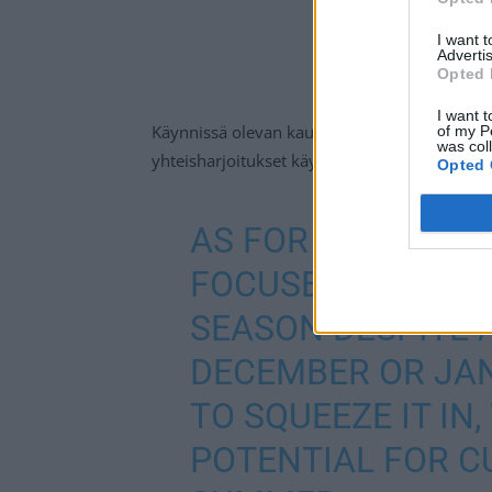
I want 
Advertis
Opted 
I want t
Käynnissä olevan kauden
pudotuspelit
on tar
of my P
was col
yhteisharjoitukset käynnistyvät nykyisen s
Opted 
AS FOR NEXT SEA
FOCUSED SOLELY O
SEASON DESPITE A
DECEMBER OR JAN
TO SQUEEZE IT IN
POTENTIAL FOR C