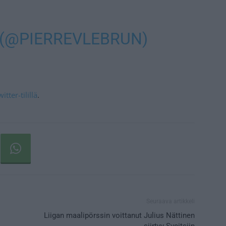
 (@PIERREVLEBRUN)
tter-tilillä
.
Seuraava artikkeli
Liigan maalipörssin voittanut Julius Nättinen
siirtyy Sveitsiin