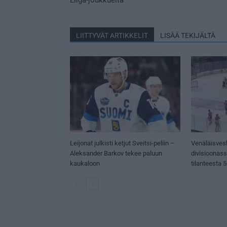
LIITTYVÄT ARTIKKELIT
LISÄÄ TEKIJÄLTÄ
Leijonat julkisti ketjut Sveitsi-peliin –
Venäläisves
Aleksander Barkov tekee paluun
divisioonas
kaukaloon
tilanteesta 