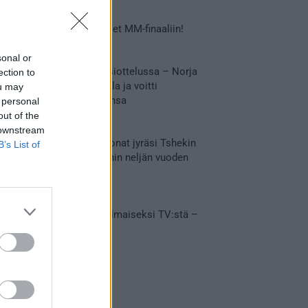
Tässä Leijonien kentälliset MM-finaaliin!
31.05.2026 18:37
sonal or
Huikeaa draamaa pronssiottelussa – Norja
ection to
kaatoi Kanadan jatkoajalla ja voitti
ou may
ensimmäisen MM-mitalinsa
 personal
out of the
31.05.2026 18:25
 downstream
Vakuuttava esitys – Leijonat jyräsi Tshekin
B’s List of
nurin ja eteni mitalipeleihin neljän vuoden
tauon jälkeen
28.05.2026 19:11
Suomi – Tshekki näkyy ilmaiseksi TV:stä –
näin aukeaa live stream
28.05.2026 15:09