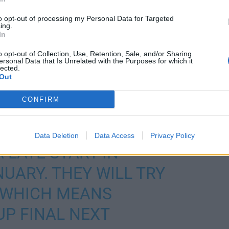
to opt-out of processing my Personal Data for Targeted
ing.
In
o opt-out of Collection, Use, Retention, Sale, and/or Sharing
koitus aloittaa heinä-elokuun taitteessa. Joukkueiden
ersonal Data that Is Unrelated with the Purposes for which it
lected.
uunnitelman mukaan heinäkuun 10. päivä.6
Out
CONFIRM
SON, THE NHL REMAINS
N A FULL, 82-GAME
Data Deletion
Data Access
Privacy Policy
 LATE START IN
UARY. THEY WILL TRY
, WHICH MEANS
UP FINAL NEXT