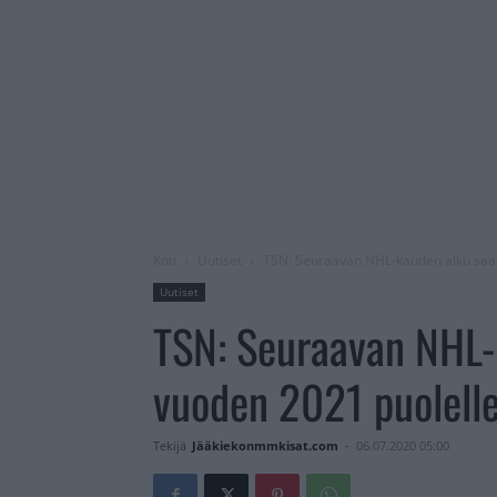
Koti
Uutiset
TSN: Seuraavan NHL-kauden alku saat
Uutiset
TSN: Seuraavan NHL-
vuoden 2021 puolell
Tekijä
Jääkiekonmmkisat.com
-
06.07.2020 05:00