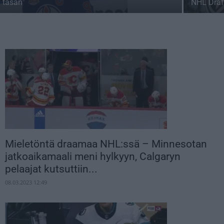
tasan
NHL Draf
Mieletöntä draamaa NHL:ssä – Minnesotan
jatkoaikamaali meni hylkyyn, Calgaryn
pelaajat kutsuttiin...
08.03.2023 12:49