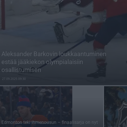
Aleksander Barkovin loukkaantuminen
estää jääkiekon olympialaisiin
osallistumisen
27.09.2025 09:30
Edmonton teki ihmenousun – finaalisarja on nyt