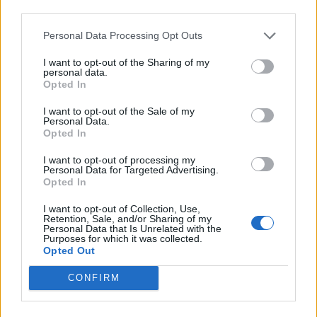
third parties.
Personal Data Processing Opt Outs
I want to opt-out of the Sharing of my
personal data.
Opted In
Tampa-hyökkääjä Tanner Jeannot tyrmäsi
I want to opt-out of the Sale of my
vastustajan tappelussa – häijy alakoukku
Personal Data.
Opted In
osui ja...
05.03.2023 09:30
I want to opt-out of processing my
Personal Data for Targeted Advertising.
Opted In
I want to opt-out of Collection, Use,
Retention, Sale, and/or Sharing of my
Personal Data that Is Unrelated with the
Purposes for which it was collected.
Opted Out
CONFIRM