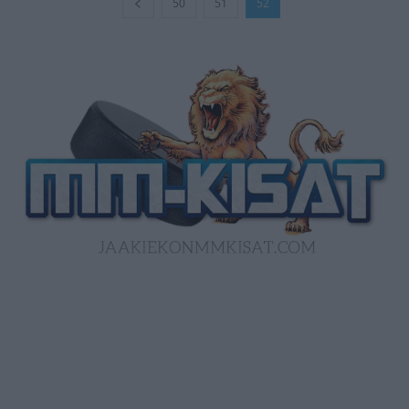
50
51
52