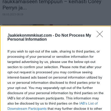
raukkamaiseen temppuun – keihästi Corey
Perryn ja...
08.03.2023 08:08
Jaakiekonmmkisat.com -
Do Not Process My
Personal Information
If you wish to opt-out of the sale, sharing to third parties, or
processing of your personal or sensitive information for
targeted advertising by us, please use the below opt-out
section to confirm your selection. Please note that after your
Teuvo Teräväinen hirmuiskussa – takoi
opt-out request is processed you may continue seeing
hattutempun, Jesperi Kotkaniemi säesti
interest-based ads based on personal information utilized by
us or personal information disclosed to third parties prior to
viidellä tehopisteellä
your opt-out. You may separately opt-out of the further
06.03.2023 10:03
disclosure of your personal information by third parties on the
IAB’s list of downstream participants. This information may
also be disclosed by us to third parties on the
IAB’s List of
Downstream Participants
that may further disclose it to other