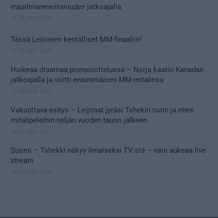
maailmanmestaruuden jatkoajalla
31.05.2026 23:27
Tässä Leijonien kentälliset MM-finaaliin!
31.05.2026 18:37
Huikeaa draamaa pronssiottelussa – Norja kaatoi Kanadan
jatkoajalla ja voitti ensimmäisen MM-mitalinsa
31.05.2026 18:25
Vakuuttava esitys – Leijonat jyräsi Tshekin nurin ja eteni
mitalipeleihin neljän vuoden tauon jälkeen
28.05.2026 19:11
Suomi – Tshekki näkyy ilmaiseksi TV:stä – näin aukeaa live
stream
28.05.2026 15:09