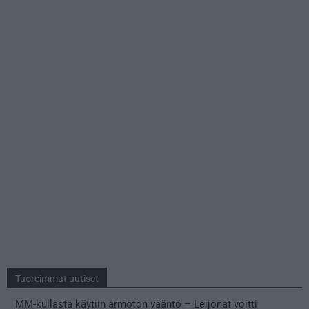
Tuoreimmat uutiset
MM-kullasta käytiin armoton vääntö – Leijonat voitti