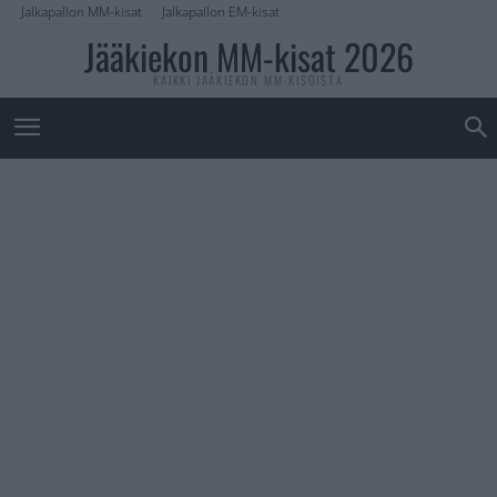
Jalkapallon MM-kisat
Jalkapallon EM-kisat
Jääkiekon MM-kisat 2026
KAIKKI JÄÄKIEKON MM-KISOISTA