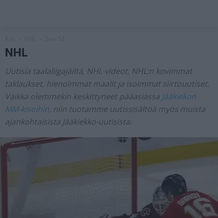
Koti
NHL
Sivu 52
NHL
Uutisia taalaliigajäiltä, NHL-videot, NHL:n kovimmat
taklaukset, hienoimmat maalit ja isoimmat siirtouutiset.
Vaikka olemmekin keskittyneet pääasiassa
Jääkiekon
MM-kisoihin
, niin tuotamme uutissisältöä myös muista
ajankohtaisista Jääkiekko-uutisista.