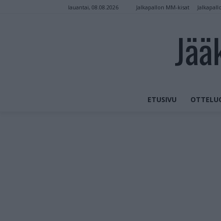
Jalkapallon MM-kisat
Jalkapall
lauantai, 08.08.2026
Jää
ETUSIVU
OTTELU