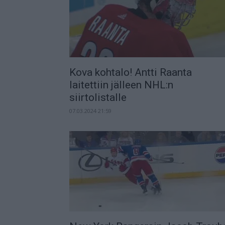
Kova kohtalo! Antti Raanta
laitettiin jälleen NHL:n
siirtolistalle
07.03.2024 21:59