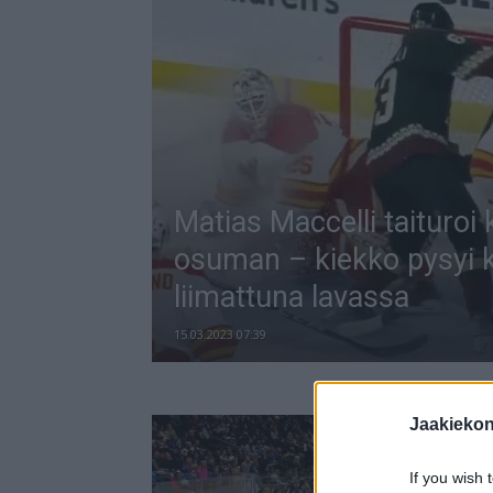
Matias Maccelli taituro
osuman – kiekko pysyi 
liimattuna lavassa
15.03.2023 07:39
Jaakieko
If you wish 