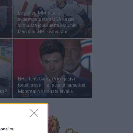
Leijonien MM-kisojen
avausvastustaja USA kasaa
hirmuista joukkuetta kisoihin –
taas uusi NHL-vahvistus
NHL-tähti Carey Price jäätyi
totaalisesti – ei saanut lausuttua
ssa?
Montrealin varausta lavalla
sonal or