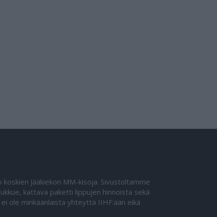
eto koskien Jääkiekon MM-kisoja. Sivustoltamme
kkue, kattava paketti lippujen hinnoista sekä
ei ole minkäänlaista yhteyttä IIHF:ään eikä