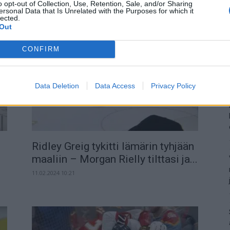
n
syöttöpisteet Mikael Granlundille
o opt-out of Collection, Use, Retention, Sale, and/or Sharing
ersonal Data that Is Unrelated with the Purposes for which it
ja Kaapo Kähköselle
lected.
Out
11.12.2023 11:16
CONFIRM
Data Deletion
Data Access
Privacy Policy
Ridley Greig tykitti lämärin tyhjään
maaliin – Morgan Rielly tilttasi ja...
11.02.2024 10:21