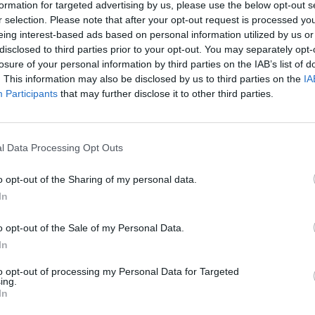
formation for targeted advertising by us, please use the below opt-out s
r selection. Please note that after your opt-out request is processed y
eing interest-based ads based on personal information utilized by us or
disclosed to third parties prior to your opt-out. You may separately opt-
losure of your personal information by third parties on the IAB’s list of
. This information may also be disclosed by us to third parties on the
IA
Miro Heiskanen hurjassa iskussa –
Participants
that may further disclose it to other third parties.
tehtaili voittomaalin Anaheimia
vastaan
20.10.2023 08:21
l Data Processing Opt Outs
o opt-out of the Sharing of my personal data.
In
o opt-out of the Sale of my Personal Data.
In
to opt-out of processing my Personal Data for Targeted
ing.
In
Mike Hoffman maalasi –