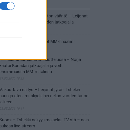
Tuoreimmat uutiset
MM-kullasta käytiin armoton vääntö – Leijonat
voitti maailmanmestaruuden jatkoajalla
31.05.2026 23:27
Tässä Leijonien kentälliset MM-finaaliin!
31.05.2026 18:37
Huikeaa draamaa pronssiottelussa – Norja
kaatoi Kanadan jatkoajalla ja voitti
ensimmäisen MM-mitalinsa
31.05.2026 18:25
Vakuuttava esitys – Leijonat jyräsi Tshekin
nurin ja eteni mitalipeleihin neljän vuoden tauon
jälkeen
28.05.2026 19:11
Suomi – Tshekki näkyy ilmaiseksi TV:stä – näin
aukeaa live stream