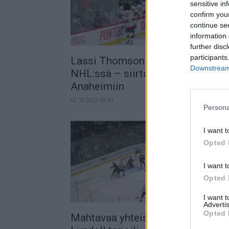
sensitive in
confirm you
continue se
information 
further disc
participants
Lassi Thomson vaihtaa seuraa
Downstream 
NHL:ssä – siirtolistan kautta
Anaheimiin
02.10.2023 08:31
Persona
I want t
Opted 
I want t
Opted 
I want 
Advertis
Opted 
Mahtavaa yhteispeliä! – Anton