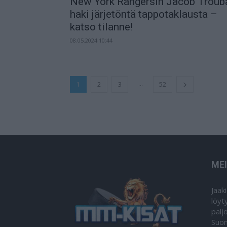
New York Rangersin Jacob Troub
haki järjetöntä tappotaklausta –
katso tilanne!
08.05.2024 10:44
...
1
2
3
52
ME
Jaak
löyt
palj
Suom