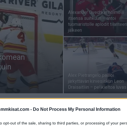
Alexander Ovechkin hölmöili
itsensä suihkuun – antoi
tuomaristolle aplodit tilanteen
jälkeen
i komean
kuin
Alex Pietrangelo painoi
järkyttävän kirvesiskun Leon
Draisaitliin – pelikieltoa luva
nmmkisat.com -
Do Not Process My Personal Information
to opt-out of the sale, sharing to third parties, or processing of your per