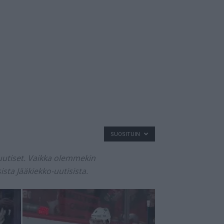
SUOSITUIN
ouutiset. Vaikka olemmekin
sta Jääkiekko-uutisista.