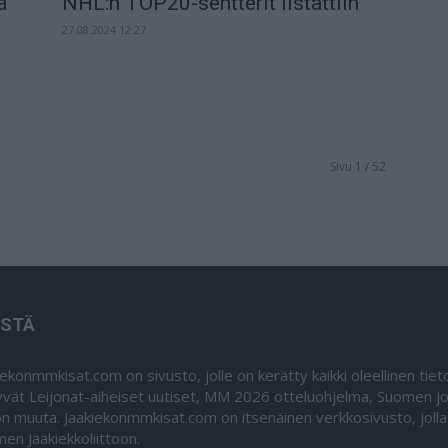
a
NHL:n TOP20-sentterit listattiin
27.08.2024 12:27
Sivu 1 / 52
ISTÄ
iekonmmkisat.com on sivusto, jolle on kerätty kaikki oleellinen ti
yvät Leijonat-aiheiset uutiset, MM 2026 otteluohjelma, Suomen jou
on muuta. Jaakiekonmmkisat.com on itsenäinen verkkosivusto, jolla 
en Jääkiekkoliittoon.