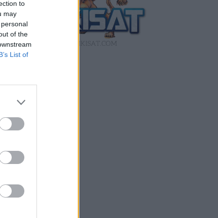
ection to
ou may
 personal
out of the
 downstream
B’s List of