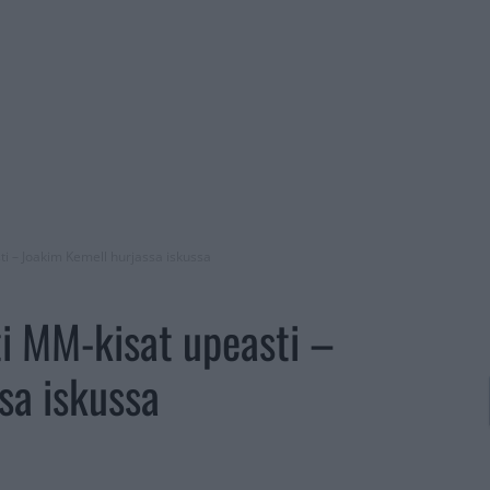
ti – Joakim Kemell hurjassa iskussa
ti MM-kisat upeasti –
sa iskussa