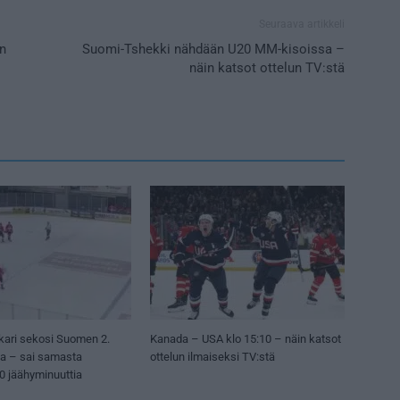
Seuraava artikkeli
in
Suomi-Tshekki nähdään U20 MM-kisoissa –
näin katsot ottelun TV:stä
kari sekosi Suomen 2.
Kanada – USA klo 15:10 – näin katsot
sa – sai samasta
ottelun ilmaiseksi TV:stä
50 jäähyminuuttia