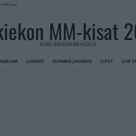
on EM-kisat
kiekon MM-kisat 
KAIKKI JÄÄKIEKON MM-KISOISTA
OHJELMA
LOHKOT
SUOMEN JOUKKUE
LIPUT
LIVE 