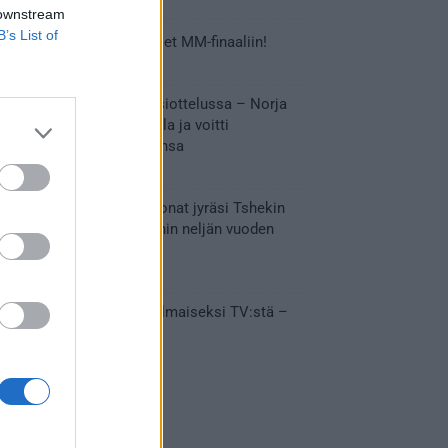
 downstream
B’s List of
Tässä Leijonien kentälliset MM-finaaliin!
31.05.2026 18:37
Huikeaa draamaa pronssiottelussa – Norja
kaatoi Kanadan jatkoajalla ja voitti
ensimmäisen MM-mitalinsa
31.05.2026 18:25
Vakuuttava esitys – Leijonat jyräsi Tshekin
nurin ja eteni mitalipeleihin neljän vuoden
tauon jälkeen
28.05.2026 19:11
Suomi – Tshekki näkyy ilmaiseksi TV:stä –
näin aukeaa live stream
28.05.2026 15:09