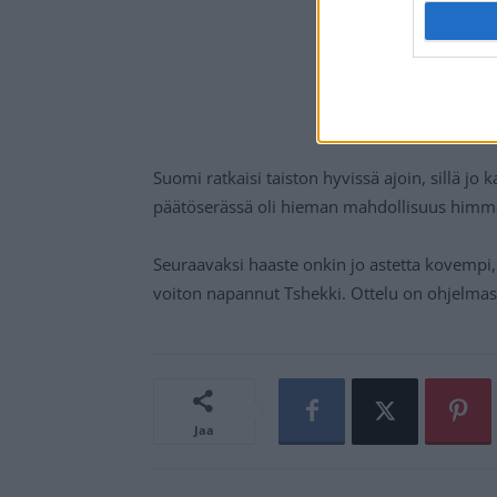
Suomi ratkaisi taiston hyvissä ajoin, sillä jo
päätöserässä oli hieman mahdollisuus himmaill
Seuraavaksi haaste onkin jo astetta kovempi,
voiton napannut Tshekki. Ottelu on ohjelmass
Jaa