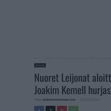
Koti
Uutiset
Nuoret Leijonat aloitti MM-kisat upeas
Uutiset
Nuoret Leijonat aloit
Joakim Kemell hurjas
Tekijä
Jääkiekonmmkisat.com
-
10.08.2022 09:52