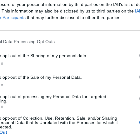
losure of your personal information by third parties on the IAB’s list of
. This information may also be disclosed by us to third parties on the
IA
U20 MM-kisoihin, sillä Latvia kaatui ilman mitään
Participants
that may further disclose it to other third parties.
tarisuosikki, joten odotukset MM-turnaukseen ovat
l Data Processing Opt Outs
emmin alkaa Nuorten Leijonien osalta, sillä Latvia on
n välisenä yönä.
o opt-out of the Sharing of my personal data.
In
ensaatiomaisen startin turnaukseen, sillä hyökkäystrio
o opt-out of the Sale of my Personal Data.
mmat tähdet olivat
Joakim Kemell
(2+2) sekä Räty (1+3).
In
Mainos:
to opt-out of processing my Personal Data for Targeted
ing.
In
o opt-out of Collection, Use, Retention, Sale, and/or Sharing
ersonal Data that Is Unrelated with the Purposes for which it
lected.
Out