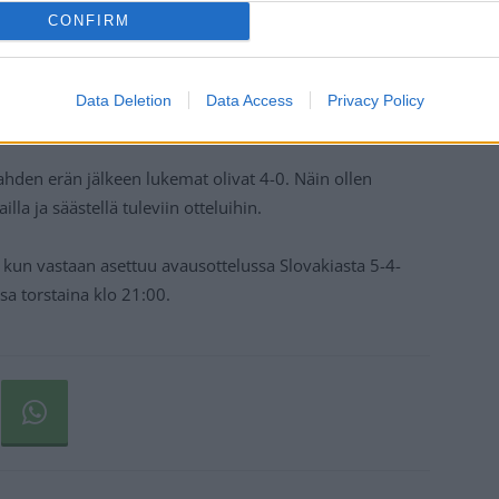
CONFIRM
Data Deletion
Data Access
Privacy Policy
 kahden erän jälkeen lukemat olivat 4-0. Näin ollen
a ja säästellä tuleviin otteluihin.
 kun vastaan asettuu avausottelussa Slovakiasta 5-4-
a torstaina klo 21:00.