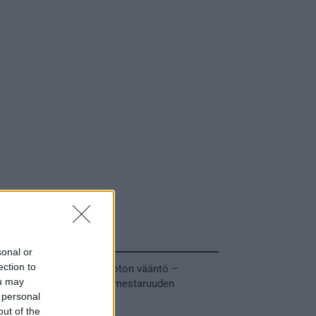
Tuoreimmat uutiset
sonal or
ection to
MM-kullasta käytiin armoton vääntö –
ou may
Leijonat voitti maailmanmestaruuden
 personal
jatkoajalla
out of the
31.05.2026 23:27