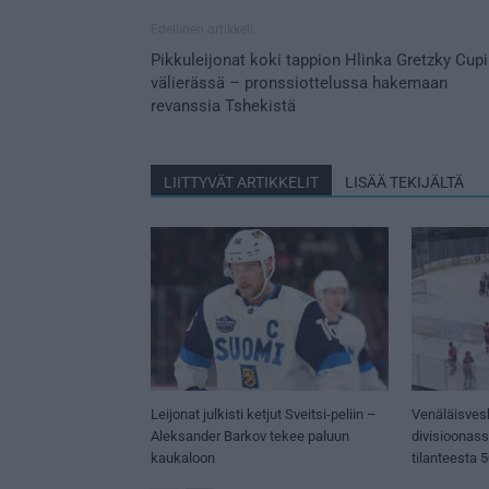
Edellinen artikkeli
Pikkuleijonat koki tappion Hlinka Gretzky Cup
välierässä – pronssiottelussa hakemaan
revanssia Tshekistä
LIITTYVÄT ARTIKKELIT
LISÄÄ TEKIJÄLTÄ
Leijonat julkisti ketjut Sveitsi-peliin –
Venäläisves
Aleksander Barkov tekee paluun
divisioonas
kaukaloon
tilanteesta 