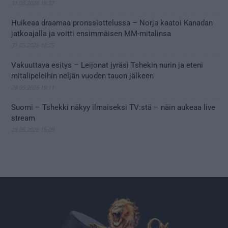
31.05.2026 18:37
Huikeaa draamaa pronssiottelussa – Norja kaatoi Kanadan
jatkoajalla ja voitti ensimmäisen MM-mitalinsa
31.05.2026 18:25
Vakuuttava esitys – Leijonat jyräsi Tshekin nurin ja eteni
mitalipeleihin neljän vuoden tauon jälkeen
28.05.2026 19:11
Suomi – Tshekki näkyy ilmaiseksi TV:stä – näin aukeaa live
stream
28.05.2026 15:09