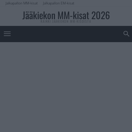
Jalkapallon MM-kisat
Jalkapallon EM-kisat
Jääkiekon MM-kisat 2026
KAIKKI JÄÄKIEKON MM-KISOISTA