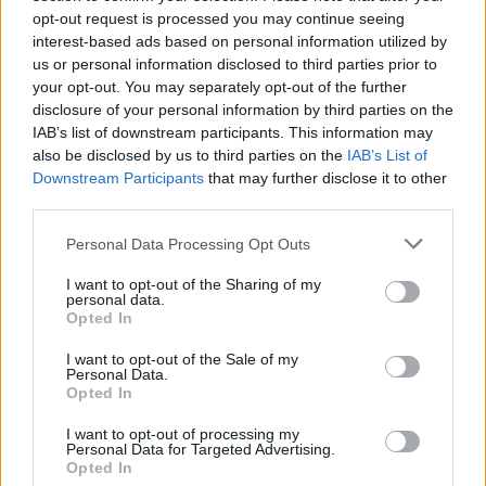
opt-out request is processed you may continue seeing
interest-based ads based on personal information utilized by
us or personal information disclosed to third parties prior to
your opt-out. You may separately opt-out of the further
Jos video ei näy laitteellasi voit katsoa sen suoraan
disclosure of your personal information by third parties on the
Youtubesta
.
IAB’s list of downstream participants. This information may
also be disclosed by us to third parties on the
IAB’s List of
Downstream Participants
that may further disclose it to other
third parties.
Personal Data Processing Opt Outs
I want to opt-out of the Sharing of my
personal data.
Opted In
Edellinen artikkeli
Seuraava artikkeli
I want to opt-out of the Sale of my
Personal Data.
Lasse Kukkoselle odotettu
Nuoret Leijonat aloitti MM-kisat
Opted In
kunnianosoitus – paita nousee
upeasti – Joakim Kemell
Raksilan kattoon!
hurjassa iskussa
I want to opt-out of processing my
Personal Data for Targeted Advertising.
Opted In