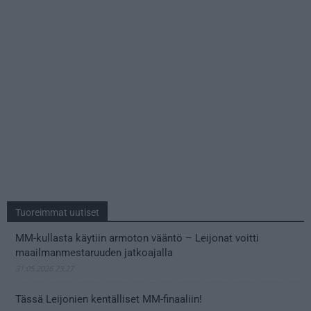
Tuoreimmat uutiset
MM-kullasta käytiin armoton vääntö – Leijonat voitti
maailmanmestaruuden jatkoajalla
31.05.2026 23:27
Tässä Leijonien kentälliset MM-finaaliin!