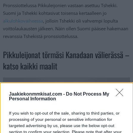
Pronssiottelussa Pikkuleijonien vastaan asettuu Tshekki.
Suomi ja Tshekki kohtasivat toisensa kertaalleen jo
alkulohkovaiheessa
, jolloin Tshekki oli vahvempi lopulta
voittolaukausten jälkeen. Näin ollen Suomi pääsee hakemaan
revanssia Tshekistä pronssiottelussa.
Pikkuleijonat törmäsi Kanadaan välierässä –
katso kaikki maalit
Jaakiekonmmkisat.com -
Do Not Process My
Personal Information
If you wish to opt-out of the sale, sharing to third parties, or
processing of your personal or sensitive information for
targeted advertising by us, please use the below opt-out
section to confirm your selection. Please note that after your