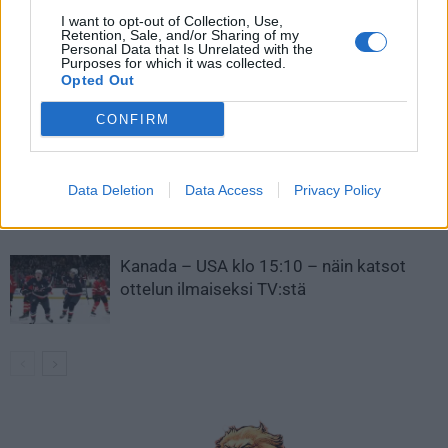
I want to opt-out of Collection, Use,
LIITTYVÄT ARTIKKELIT
LISÄÄ TEKIJÄLTÄ
Retention, Sale, and/or Sharing of my
Personal Data that Is Unrelated with the
Purposes for which it was collected.
Leijonat julkisti ketjut Sveitsi-peliin –
Opted Out
Aleksander Barkov tekee paluun
kaukaloon
CONFIRM
Venäläisveskari sekosi Suomen 2.
Data Deletion
Data Access
Privacy Policy
divisioonassa – sai samasta tilanteesta
50 jäähyminuuttia
Kanada – USA klo 15:10 – näin katsot
ottelun ilmaiseksi TV:stä