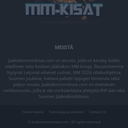
MEISTÄ
Jaakiekonmmkisat.com on sivusto, jolle on kerätty kaikki
oleellinen tieto koskien Jääkiekon MM-kisoja. Sivustoltamme
löytyvät Leijonat-aiheiset uutiset, MM 2026 otteluohjelma,
Suomen joukkue, kattava paketti lippujen hinnoista sekä
paljon muuta. Jaakiekonmmkisat.com on itsenäinen
verkkosivusto, jolla ei ole minkäänlaista yhteyttä IIHF:ään eikä
Suomen Jääkiekkoliittoon.
Tietoa meistä
Tietosuoja ja evästeet
Contact Us
© Jaakiekonmmkisat.com - All rights reserved