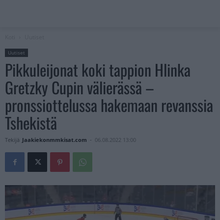
Koti
Uutiset
Uutiset
Pikkuleijonat koki tappion Hlinka
Gretzky Cupin välierässä –
pronssiottelussa hakemaan revanssia
Tshekistä
Tekijä
Jaakiekonmmkisat.com
-
06.08.2022 13:00