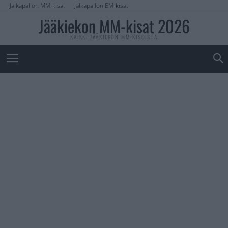
Jalkapallon MM-kisat
Jalkapallon EM-kisat
Jääkiekon MM-kisat 2026
KAIKKI JÄÄKIEKON MM-KISOISTA