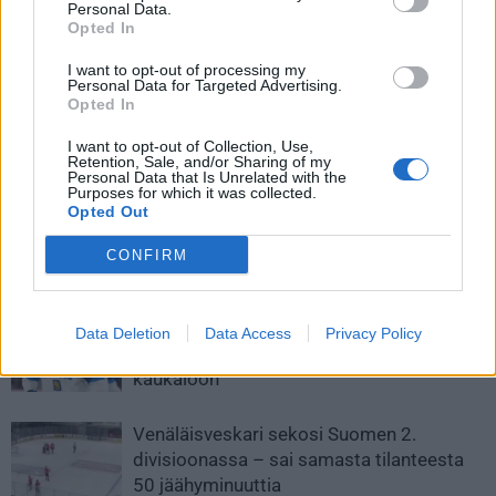
Personal Data.
Opted In
I want to opt-out of processing my
Personal Data for Targeted Advertising.
Edellinen artikkeli
Seuraava artikkeli
Opted In
U20 MM-pronssiottelu: Tshekki-
USA marssi MM-kultaan –
Suomi | Näin katsot ottelun
tunteet kuumenivat puoli
I want to opt-out of Collection, Use,
Retention, Sale, and/or Sharing of my
tv:stä 5.1.2024
minuuttia ennen
Personal Data that Is Unrelated with the
päätössummeria
Purposes for which it was collected.
Opted Out
CONFIRM
LIITTYVÄT ARTIKKELIT
LISÄÄ TEKIJÄLTÄ
Leijonat julkisti ketjut Sveitsi-peliin –
Data Deletion
Data Access
Privacy Policy
Aleksander Barkov tekee paluun
kaukaloon
Venäläisveskari sekosi Suomen 2.
divisioonassa – sai samasta tilanteesta
50 jäähyminuuttia