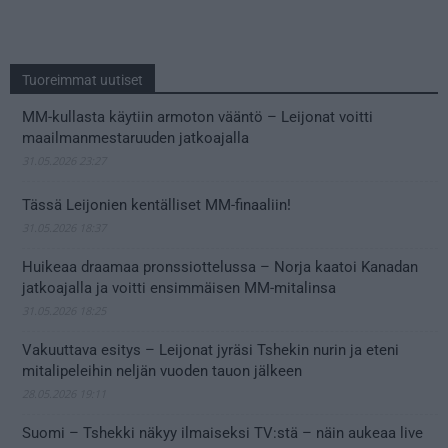
Tuoreimmat uutiset
MM-kullasta käytiin armoton vääntö – Leijonat voitti
maailmanmestaruuden jatkoajalla
31.05.2026 23:27
Tässä Leijonien kentälliset MM-finaaliin!
31.05.2026 18:37
Huikeaa draamaa pronssiottelussa – Norja kaatoi Kanadan
jatkoajalla ja voitti ensimmäisen MM-mitalinsa
31.05.2026 18:25
Vakuuttava esitys – Leijonat jyräsi Tshekin nurin ja eteni
mitalipeleihin neljän vuoden tauon jälkeen
28.05.2026 19:11
Suomi – Tshekki näkyy ilmaiseksi TV:stä – näin aukeaa live