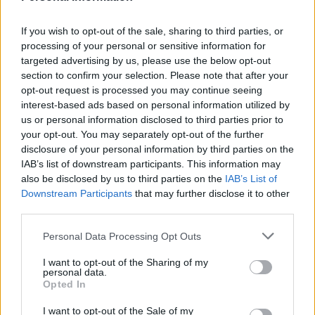
Becher vielä syöksähti suoraan eteenpäin ja sinetöi pronssia
If you wish to opt-out of the sale, sharing to third parties, or
tuoneet 8-5-loppulukemat.
processing of your personal or sensitive information for
targeted advertising by us, please use the below opt-out
Turnauksen finaalissa klo 20:30 kohtaavat USA ja isäntämaa
section to confirm your selection. Please note that after your
Ruotsi.
opt-out request is processed you may continue seeing
interest-based ads based on personal information utilized by
us or personal information disclosed to third parties prior to
Tomas Hamara iski ottelun 6-5-voittomaalin:
your opt-out. You may separately opt-out of the further
disclosure of your personal information by third parties on the
IAB’s list of downstream participants. This information may
https://twitter.com/dplussportfi/status/17433116579992455
also be disclosed by us to third parties on the
IAB’s List of
65
Downstream Participants
that may further disclose it to other
third parties.
Mikäli video ei näy, voit katsoa sen
Discoveryn X-tilillä
.
Personal Data Processing Opt Outs
I want to opt-out of the Sharing of my
personal data.
Opted In
I want to opt-out of the Sale of my