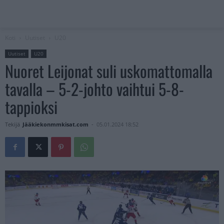
Koti
Uutiset
U20
Uutiset
U20
Nuoret Leijonat suli uskomattomalla
tavalla – 5-2-johto vaihtui 5-8-
tappioksi
Tekijä
Jääkiekonmmkisat.com
-
05.01.2024 18:52