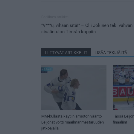
Edellinen artikkeli
”V***u, vihaan sitä!” – Olli Jokinen teki vahvan
sisääntulon Timrån koppiin
LIITTYVÄT ARTIKKELIT
LISÄÄ TEKIJÄLTÄ
MM-kullasta käytiin armoton vääntö –
Tässä Leijon
Leijonat voitti maailmanmestaruuden
finaaliin!
jatkoajalla