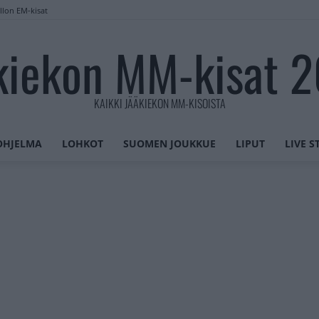
llon EM-kisat
kiekon MM-kisat 
KAIKKI JÄÄKIEKON MM-KISOISTA
OHJELMA
LOHKOT
SUOMEN JOUKKUE
LIPUT
LIVE 