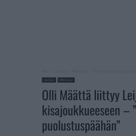
Koti
Uutiset
MM-kisat
Olli Määttä liittyy Leij
Uutiset
MM-kisat
Olli Määttä liittyy L
kisajoukkueeseen – ”
puolustuspäähän”