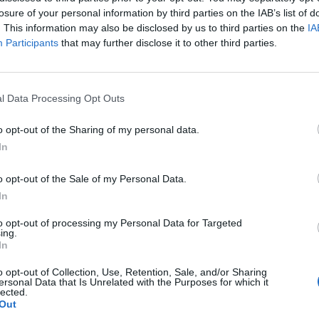
losure of your personal information by third parties on the IAB’s list of
. This information may also be disclosed by us to third parties on the
IA
Participants
that may further disclose it to other third parties.
hin, sillä maanantaina ilmoitettiin, että Detroit
.
l Data Processing Opt Outs
uonna ja nyt käynnistyvä turnaus on hänelle uran
ea Latvian kisoista vuodelta 2021.
o opt-out of the Sharing of my personal data.
In
, hienoa, että saamme hänet mukaan kisoihin, GM Jere
o opt-out of the Sale of my Personal Data.
In
Mainos:
to opt-out of processing my Personal Data for Targeted
ing.
In
o opt-out of Collection, Use, Retention, Sale, and/or Sharing
ersonal Data that Is Unrelated with the Purposes for which it
lected.
Out