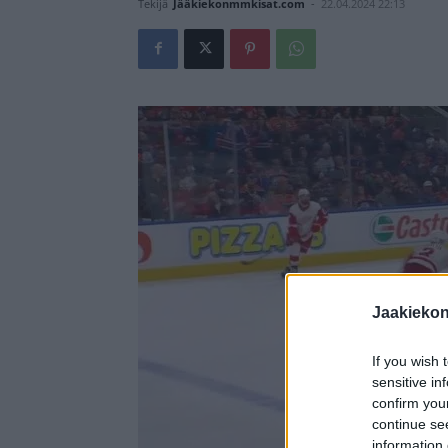
Tekijä
Jääkiekonmmkisat.com
-
22.04.2024 22:13
Jaakieko
If you wish 
sensitive in
confirm you
continue se
information 