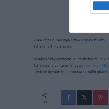
29-vuotias puolustaja liittyy Leijonien vahv
Tshekin EHT-turnausta.
MM-kisat käynnistyvät 10. toukokuuta, ja kut
Tshekissä. Sivuiltamme löytyy
Jääkiekon MM 
tarvitset kevään huipennusta silmällä pitäen!
Jaa