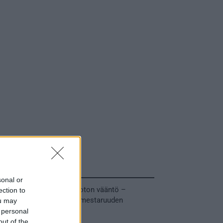
Tuoreimmat uutiset
sonal or
MM-kullasta käytiin armoton vääntö –
ection to
Leijonat voitti maailmanmestaruuden
ou may
jatkoajalla
 personal
out of the
31.05.2026 23:27