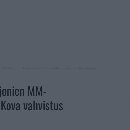
onien MM-kisajoukkueeseen – ”Kova vahvistus puolustuspäähän”
eijonien MM-
Kova vahvistus