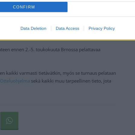
CONFIRM
Data Deletion
Data Access
Privacy Policy
uuteen ennen 2.-5. toukokuuta Brnossa pelattavaa
en kaikki varmasti tietävätkin, myös se turnaus pelataan
Otteluohjelma
sekä kaikki muu tarpeellinen tieto, jota