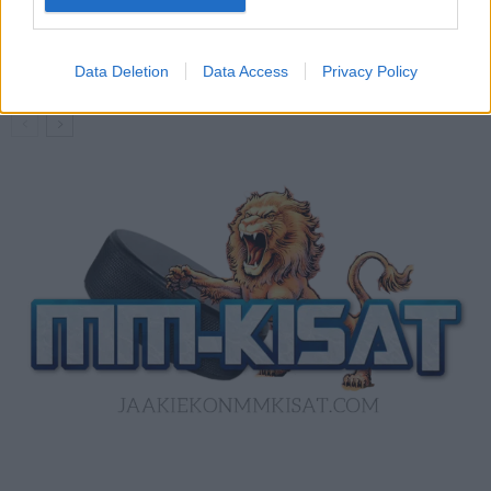
Kanada – USA klo 15:10 – näin katsot
ottelun ilmaiseksi TV:stä
Data Deletion
Data Access
Privacy Policy