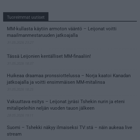
Tuoreimmat uutiset
MM-kullasta käytiin armoton vääntö – Leijonat voitti
maailmanmestaruuden jatkoajalla
31.05.2026 23:27
Tässä Leijonien kentälliset MM-finaaliin!
31.05.2026 18:37
Huikeaa draamaa pronssiottelussa – Norja kaatoi Kanadan
jatkoajalla ja voitti ensimmäisen MM-mitalinsa
31.05.2026 18:25
Vakuuttava esitys – Leijonat jyräsi Tshekin nurin ja eteni
mitalipeleihin neljän vuoden tauon jälkeen
28.05.2026 19:11
Suomi – Tshekki näkyy ilmaiseksi TV:stä – näin aukeaa live
stream