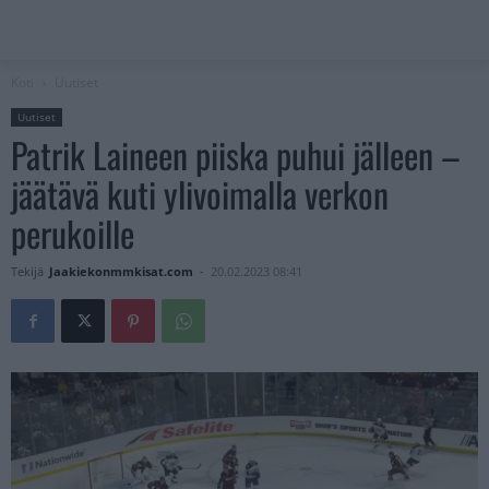
Koti
Uutiset
Uutiset
Patrik Laineen piiska puhui jälleen –
jäätävä kuti ylivoimalla verkon
perukoille
Tekijä
Jaakiekonmmkisat.com
-
20.02.2023 08:41