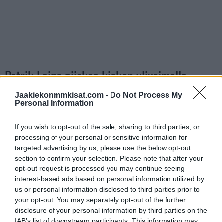
Patrik Laine piiskaa kiekon ylivoimalla
reppuun
Jaakiekonmmkisat.com -
Do Not Process My
Personal Information
https://twitter.com/NHL/status/1627519050438803456
If you wish to opt-out of the sale, sharing to third parties, or
processing of your personal or sensitive information for
Jos twiitti ei näy laitteellasi voit katsoa sen suoraan
Twitteristä
.
targeted advertising by us, please use the below opt-out
section to confirm your selection. Please note that after your
opt-out request is processed you may continue seeing
interest-based ads based on personal information utilized by
us or personal information disclosed to third parties prior to
your opt-out. You may separately opt-out of the further
disclosure of your personal information by third parties on the
IAB’s list of downstream participants. This information may