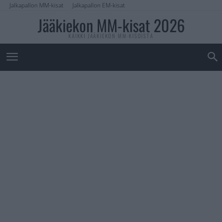
Jalkapallon MM-kisat
Jalkapallon EM-kisat
Jääkiekon MM-kisat 2026
KAIKKI JÄÄKIEKON MM-KISOISTA