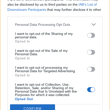
also be disclosed by us to third parties on the
IAB’s List of
Downstream Participants
that may further disclose it to other
Edellinen artikkeli
Seuraava artikkeli
third parties.
Leijonistakin tuttu kokenut
U20 MM-kisat 2024 – tässä
Personal Data Processing Opt Outs
hyökkääjä pimahti SHL:ssä
kisojen otteluohjelma
tuomareille – hakkasi pleksejä
I want to opt-out of the Sharing of my
ja raivosi itselleen ulosajon
personal data.
Opted In
I want to opt-out of the Sale of my
LIITTYVÄT ARTIKKELIT
LISÄÄ TEKIJÄLTÄ
Personal Data.
Opted In
Leijonat julkisti ketjut Sveitsi-peliin –
I want to opt-out of processing my
Personal Data for Targeted Advertising.
Aleksander Barkov tekee paluun
Opted In
kaukaloon
I want to opt-out of Collection, Use,
Retention, Sale, and/or Sharing of my
Venäläisveskari sekosi Suomen 2.
Personal Data that Is Unrelated with the
Purposes for which it was collected.
divisioonassa – sai samasta tilanteesta
Opted Out
50 jäähyminuuttia
CONFIRM