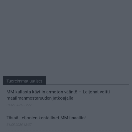
Tuoreimmat uutiset
MM-kullasta käytiin armoton vääntö – Leijonat voitti
maailmanmestaruuden jatkoajalla
31.05.2026 23:27
Tässä Leijonien kentälliset MM-finaaliin!
31.05.2026 18:37