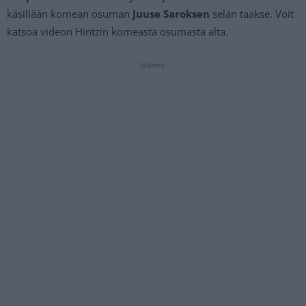
käsillään komean osuman
Juuse Saroksen
selän taakse. Voit
katsoa videon Hintzin komeasta osumasta alta.
Mainos: