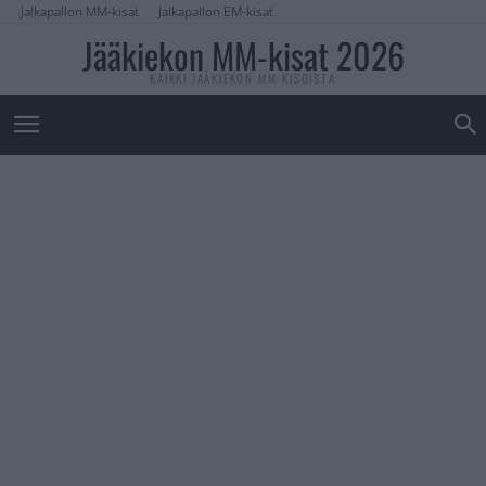
Jalkapallon MM-kisat
Jalkapallon EM-kisat
Jääkiekon MM-kisat 2026
KAIKKI JÄÄKIEKON MM-KISOISTA