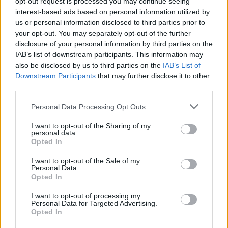
opt-out request is processed you may continue seeing
maalipörssissä kolmas sija. Starsin sisäisessä maalipörssissä
interest-based ads based on personal information utilized by
Hintz on kärjessä ja pisteitä hän on nakuttanut Dallasin
us or personal information disclosed to third parties prior to
your opt-out. You may separately opt-out of the further
pelaajista kolmanneksi eniten.
disclosure of your personal information by third parties on the
IAB’s list of downstream participants. This information may
also be disclosed by us to third parties on the
IAB’s List of
Downstream Participants
that may further disclose it to other
third parties.
Personal Data Processing Opt Outs
I want to opt-out of the Sharing of my
personal data.
Opted In
Edellinen artikkeli
Seuraava artikkeli
Venäjän Anton Slepyshev
Leijonat on rautaa – Sakari
I want to opt-out of the Sale of my
syyllistyi halpamaiseen
Manninen nautiskeli
Personal Data.
Opted In
temppuun – puski vastustajaan
hattutempun
olympialaisissa
I want to opt-out of processing my
Personal Data for Targeted Advertising.
Opted In
LIITTYVÄT ARTIKKELIT
LISÄÄ TEKIJÄLTÄ