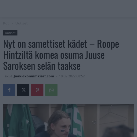
Koti
Uutiset
Uutiset
Nyt on samettiset kädet – Roope
Hintziltä komea osuma Juuse
Saroksen selän taakse
Tekijä
Jaakiekonmmkisat.com
-
10.02.2022 08:52