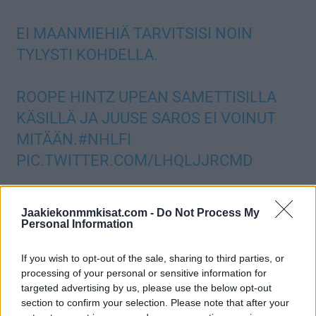
EI MAANMIEHIÄ TARVITSISI NOIN
TYLYSTI KOHDELLA.
ROOPE HINTZ UPEAN SAMETTISILLA
KÄSILLÄ JA JUUSE SAROS EI VOINUT
MITÄÄN.
#NHLFI
PIC.TWITTER.COM/LHQLJJRCMD
— Vsportsuomi (@VSportSuomi)
February 10, 2022
Jaakiekonmmkisat.com -
Do Not Process My
Personal Information
Jos twiitti ei näy laitteellasi voit katsoa sen suoraan
Twitteristä
.
If you wish to opt-out of the sale, sharing to third parties, or
Hintz pelaa mainiota sesonkia. Starsin ykkössentteri on
processing of your personal or sensitive information for
targeted advertising by us, please use the below opt-out
nakuttanut 42 ottelussa 39 (21+18) tehopistettä. Näillä
section to confirm your selection. Please note that after your
tehoilla irtoaa suomalaisten sisäisessä pistepörssissä neljäs ja