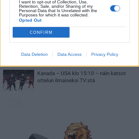
I want to opt-out of Collection, Use,
Retention, Sale, and/or Sharing of my
Personal Data that Is Unrelated with the
Leijonat julkisti ketjut Sveitsi-peliin –
Purposes for which it was collected.
Aleksander Barkov tekee paluun
Opted Out
kaukaloon
CONFIRM
Venäläisveskari sekosi Suomen 2.
divisioonassa – sai samasta tilanteesta
Data Deletion
Data Access
Privacy Policy
50 jäähyminuuttia
Kanada – USA klo 15:10 – näin katsot
ottelun ilmaiseksi TV:stä