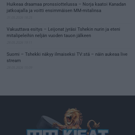
Huikeaa draamaa pronssiottelussa – Norja kaatoi Kanadan
jatkoajalla ja voitti ensimmäisen MM-mitalinsa
31.05.2026 18:25
Vakuuttava esitys – Leijonat jyräsi Tshekin nurin ja eteni
mitalipeleihin neljän vuoden tauon jälkeen
28.05.2026 19:11
Suomi – Tshekki näkyy ilmaiseksi TV:stä – näin aukeaa live
stream
28.05.2026 15:09