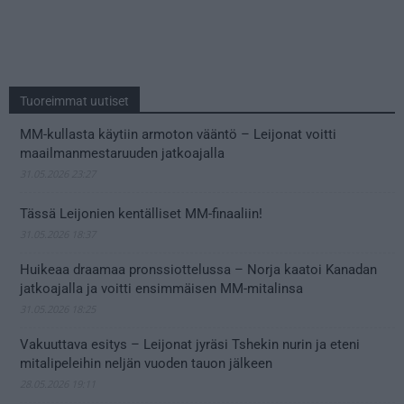
Tuoreimmat uutiset
MM-kullasta käytiin armoton vääntö – Leijonat voitti
maailmanmestaruuden jatkoajalla
31.05.2026 23:27
Tässä Leijonien kentälliset MM-finaaliin!
31.05.2026 18:37
Huikeaa draamaa pronssiottelussa – Norja kaatoi Kanadan
jatkoajalla ja voitti ensimmäisen MM-mitalinsa
31.05.2026 18:25
Vakuuttava esitys – Leijonat jyräsi Tshekin nurin ja eteni
mitalipeleihin neljän vuoden tauon jälkeen
28.05.2026 19:11