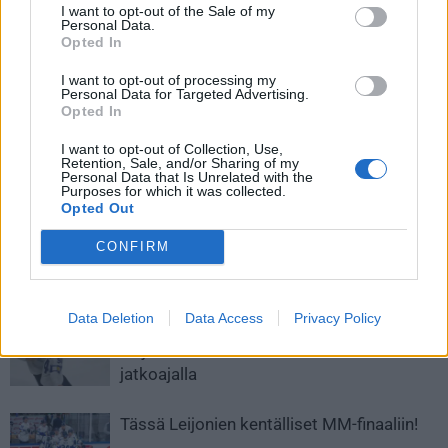
I want to opt-out of the Sale of my
Personal Data.
Opted In
I want to opt-out of processing my
Personal Data for Targeted Advertising.
Opted In
Edellinen artikkeli
Seuraava artikkeli
Masterton Trophy -ehdokkaat
Mikko Rantanen loukkaantui
I want to opt-out of Collection, Use,
Retention, Sale, and/or Sharing of my
julki – Joel Armia, Ukko-Pekka
hurjasta taklauksesta – lähti
Personal Data that Is Unrelated with the
Luukkonen ja Urho
horjuen kentältä pois
Purposes for which it was collected.
Vaakanainen mukana listalla
Opted Out
CONFIRM
LIITTYVÄT ARTIKKELIT
LISÄÄ TEKIJÄLTÄ
Data Deletion
Data Access
Privacy Policy
MM-kullasta käytiin armoton vääntö –
Leijonat voitti maailmanmestaruuden
jatkoajalla
Tässä Leijonien kentälliset MM-finaaliin!