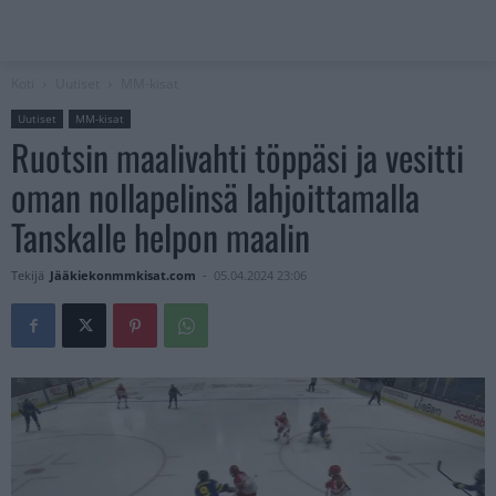
Koti
Uutiset
MM-kisat
Uutiset
MM-kisat
Ruotsin maalivahti töppäsi ja vesitti
oman nollapelinsä lahjoittamalla
Tanskalle helpon maalin
Tekijä
Jääkiekonmmkisat.com
-
05.04.2024 23:06