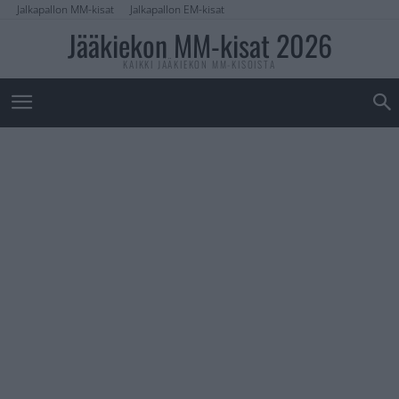
Jalkapallon MM-kisat
Jalkapallon EM-kisat
Jääkiekon MM-kisat 2026
KAIKKI JÄÄKIEKON MM-KISOISTA