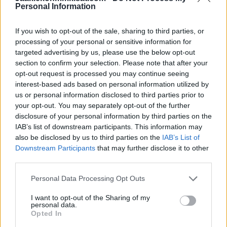
lahjoittaa Tanskalle maalin:
Personal Information
If you wish to opt-out of the sale, sharing to third parties, or
processing of your personal or sensitive information for
targeted advertising by us, please use the below opt-out
section to confirm your selection. Please note that after your
opt-out request is processed you may continue seeing
interest-based ads based on personal information utilized by
us or personal information disclosed to third parties prior to
your opt-out. You may separately opt-out of the further
disclosure of your personal information by third parties on the
IAB’s list of downstream participants. This information may
also be disclosed by us to third parties on the
IAB’s List of
Downstream Participants
that may further disclose it to other
third parties.
Katso myös:
Naisleijonien MM-turnaus jatkui mollivoittoisena
– nyt tuli turpaan Kanadalta
Personal Data Processing Opt Outs
I want to opt-out of the Sharing of my
personal data.
Opted In