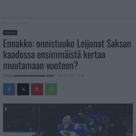
Koti
Uutiset
Uutiset
Ennakko: onnistuuko Leijonat Saksan
kaadossa ensimmäistä kertaa
muutamaan vuoteen?
Tekijä
Jaakiekonmmkisat.com
-
29.05.2021 11:32