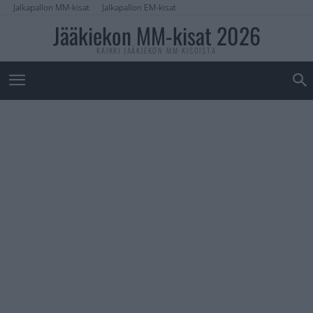
Jalkapallon MM-kisat
Jalkapallon EM-kisat
Jääkiekon MM-kisat 2026
KAIKKI JÄÄKIEKON MM-KISOISTA