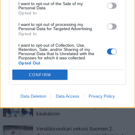
I want to opt-out of the Sale of my
Personal Data.
Opted In
I want to opt-out of processing my
Personal Data for Targeted Advertising.
Opted In
Edellinen artikkeli
Seuraava artikkeli
I want to opt-out of Collection, Use,
Retention, Sale, and/or Sharing of my
Suomi-Latvia sunnuntain
Suomi kohtaa Saksan – näillä
Personal Data that Is Unrelated with the
ohjelmassa – näin katsot
kentällisillä Leijonat lähtee
Purposes for which it was collected.
ottelun ilmaiseksi
otteluun
Opted Out
CONFIRM
LIITTYVÄT ARTIKKELIT
LISÄÄ TEKIJÄLTÄ
Data Deletion
Data Access
Privacy Policy
Leijonat julkisti ketjut Sveitsi-peliin –
Aleksander Barkov tekee paluun
kaukaloon
Venäläisveskari sekosi Suomen 2.