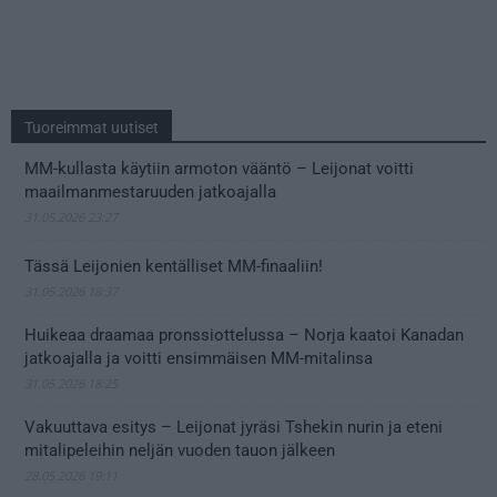
Tuoreimmat uutiset
MM-kullasta käytiin armoton vääntö – Leijonat voitti
maailmanmestaruuden jatkoajalla
31.05.2026 23:27
Tässä Leijonien kentälliset MM-finaaliin!
31.05.2026 18:37
Huikeaa draamaa pronssiottelussa – Norja kaatoi Kanadan
jatkoajalla ja voitti ensimmäisen MM-mitalinsa
31.05.2026 18:25
Vakuuttava esitys – Leijonat jyräsi Tshekin nurin ja eteni
mitalipeleihin neljän vuoden tauon jälkeen
28.05.2026 19:11