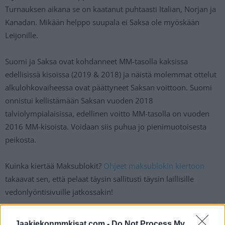
Turnauksen aikana se on kaatanut puhtaasti Italian, Norjan ja
Kanadan. Mikään helppo suupala ei Saksa ole myöskään
Leijonille.
Suomi ja Saksa ovat kohdanneet MM-tasolla kaksissa
edellisissä kisoissa (2019 & 2018) ja näistä molemmat ottelut
alkulohkovaiheessa ovat päättyneet Saksan voittoon. Suomi
onnistui kellistämään Saksan vuoden 2018
talviolympialaisissa, edellinen voitto MM-tasolla on vuoden
2016 MM-kisoista. Voidaan siis puhua jo pienimuotoisesta
peikosta.
Kuinka kiertää Maksublokit?
Ohjeet maksublokin kiertoon
takaavat sen, että pelaat täysin sallitusti täysin laillisille
vedonlyöntisivuille jatkossakin!
Illan otteluun Leijonat lähtee kuitenkin ennakkosuosikkina.
Jaakiekonmmkisat.com -
Do Not Process My