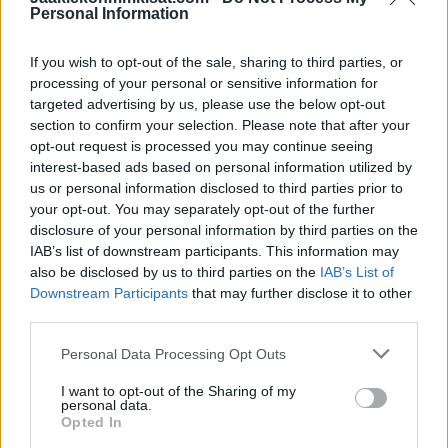
Yksilöistä ottelussa on nostettava esille Suomen joukkueesta
Personal Information
Arttu Ruotsalainen
sekä
Petri Kontiola
, joilta odotetaan
If you wish to opt-out of the sale, sharing to third parties, or
enemmän tulosta ratkaisupaikoissa. Suomen pistekärki näissä
processing of your personal or sensitive information for
kisoissa toistaiseksi on
Tony Sund
, jolla on kasassa
targeted advertising by us, please use the below opt-out
vaatimattomat tehot 2+1=3.
section to confirm your selection. Please note that after your
opt-out request is processed you may continue seeing
Saksan pörssikärki on
Marcel Noebels
kuudella (2+4)
interest-based ads based on personal information utilized by
us or personal information disclosed to third parties prior to
tehopisteellään.
Matthias Plachta
on onnistunut
your opt-out. You may separately opt-out of the further
tehoilemaan viiden (2+3) tehopisteen verran. Peräti kuusi
disclosure of your personal information by third parties on the
saksalaista on Suomen tehokkaimman Sundin edellä
IAB’s list of downstream participants. This information may
pistepörssissä.
also be disclosed by us to third parties on the
IAB’s List of
Downstream Participants
that may further disclose it to other
third parties.
Suomen ja Saksan välinen ottelu alkaa tänään lauantaina kello
20:15.
Saksa – Suomi live stream
tarjoilee ottelun kotisohville
Personal Data Processing Opt Outs
täysin ilmaiseksi!
I want to opt-out of the Sharing of my
personal data.
Opted In