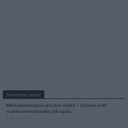
Tuoreimmat uutiset
MM-kullasta käytiin armoton vääntö – Leijonat voitti
maailmanmestaruuden jatkoajalla
31.05.2026 23:27