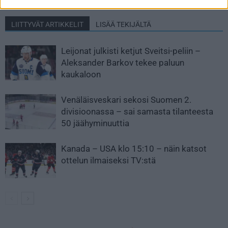
LIITTYVÄT ARTIKKELIT
LISÄÄ TEKIJÄLTÄ
Leijonat julkisti ketjut Sveitsi-peliin –
Aleksander Barkov tekee paluun
kaukaloon
Venäläisveskari sekosi Suomen 2.
divisioonassa – sai samasta tilanteesta
50 jäähyminuuttia
Kanada – USA klo 15:10 – näin katsot
ottelun ilmaiseksi TV:stä