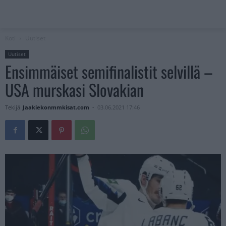
Koti
Uutiset
Uutiset
Ensimmäiset semifinalistit selvillä –
USA murskasi Slovakian
Tekijä
Jaakiekonmmkisat.com
-
03.06.2021 17:46