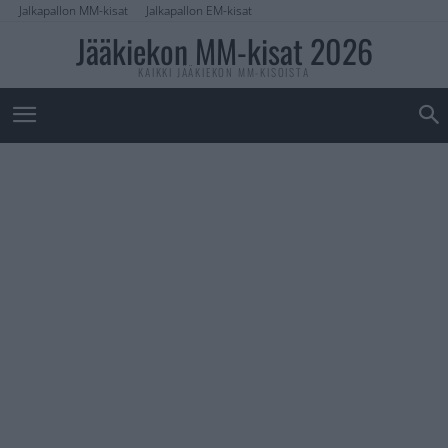
Jalkapallon MM-kisat
Jalkapallon EM-kisat
Jääkiekon MM-kisat 2026
KAIKKI JÄÄKIEKON MM-KISOISTA