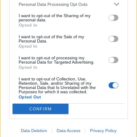
Personal Data Processing Opt Outs
Suomen ja Tshekin välisen ottelun voittaja kohtaa joko Saksan
I want to opt-out of the Sharing of my
personal data.
tai Venäjän. Ennen puolivälieriä parhaaksi rankattu USA
Opted In
kohtaa Kanadan, mikäli Kanada etenee jatkoon. Jos Venäjä
voittaa Kanadan, USA kohtaa Saksan riippumatta Suomen ja
I want to opt-out of the Sale of my
Personal Data.
Tshekin välisestä ottelusta.
Opted In
I want to opt-out of processing my
Personal Data for Targeted Advertising.
Opted In
I want to opt-out of Collection, Use,
Retention, Sale, and/or Sharing of my
Personal Data that Is Unrelated with the
Purposes for which it was collected.
Opted Out
CONFIRM
Edellinen artikkeli
Seuraava artikkeli
Ennakko: Leijonat lähtee
Jere Innala vei Suomen johtoon
taistelemaan paikasta
Tshekkiä vastaan – katso
mitalipeleihin Tshekkiä vastaan
video!
Data Deletion
Data Access
Privacy Policy