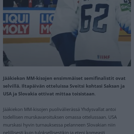
Jääkiekon MM-kisojen ensimmäiset semifinalistit ovat
selvillä. Iltapäivän otteluissa Sveitsi kohtasi Saksan ja
USA ja Slovakia ottivat mittaa toisistaan
.
Jääkiekon MM-kisojen puolivälierässä Yhdysvallat antoi
todellisen murskavaroituksen omassa ottelussaan. USA
murskasi hyvin turnauksessa pelanneen Slovakian niin
pelillisesti kuin tuloksellisestikin ja eteni komeasti