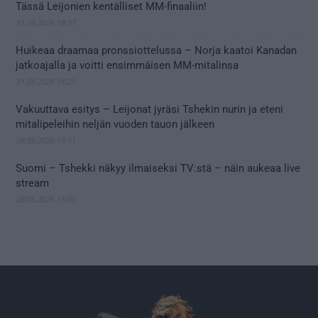
Tässä Leijonien kentälliset MM-finaaliin!
31.05.2026 18:37
Huikeaa draamaa pronssiottelussa – Norja kaatoi Kanadan
jatkoajalla ja voitti ensimmäisen MM-mitalinsa
31.05.2026 18:25
Vakuuttava esitys – Leijonat jyräsi Tshekin nurin ja eteni
mitalipeleihin neljän vuoden tauon jälkeen
28.05.2026 19:11
Suomi – Tshekki näkyy ilmaiseksi TV:stä – näin aukeaa live
stream
28.05.2026 15:09