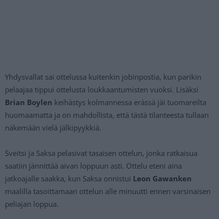
Yhdysvallat sai ottelussa kuitenkin jobinpostia, kun parikin
pelaajaa tippui ottelusta loukkaantumisten vuoksi. Lisäksi
Brian Boylen
keihästys kolmannessa erässä jäi tuomareilta
huomaamatta ja on mahdollista, että tästä tilanteesta tullaan
näkemään vielä jälkipyykkiä.
Sveitsi ja Saksa pelasivat tasaisen ottelun, jonka ratkaisua
saatiin jännittää aivan loppuun asti. Ottelu eteni aina
jatkoajalle saakka, kun Saksa onnistui
Leon Gawanken
maalilla tasoittamaan ottelun alle minuutti ennen varsinaisen
peliajan loppua.