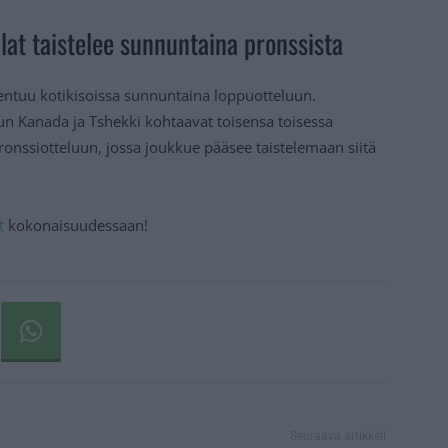
at taistelee sunnuntaina pronssista
ntuu kotikisoissa sunnuntaina loppuotteluun.
n Kanada ja Tshekki kohtaavat toisensa toisessa
ronssiotteluun, jossa joukkue pääsee taistelemaan siitä
t
kokonaisuudessaan!
Seuraava artikkeli