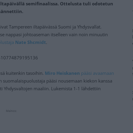
ltapäivällä semifinaalissa. Ottelusta tuli odotetun
äännettiin.
vat Tampereen iltapäivässä Suomi ja Yhdysvallat.
se nappasi johtoaseman itselleen vain noin minuutin
lustaja
Nate Shcmidt
.
30510774879195136
sä kuitenkin tasoihin.
Miro Heiskanen
pääsi avaamaan
n suomalaispuolustaja pääsi nousemaan kiekon kanssa
sti Yhdysvaltojen maaliin. Lukemista 1-1 lähdettiin
Mainos: