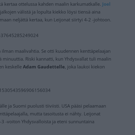
 kertaa ottelussa kahden maalin karkumatkalle.
Joel
jalkojen välistä ja lopulta kiekko löysi tiensä aina
aan neljättä kertaa, kun Leijonat siirtyi 4-2 -johtoon.
30537645285249024
a ilman maalivahtia. Se otti kuudennen kenttäpelaajan
ljä minuuttia. Riski kannatti, kun Yhdysvallat tuli maalin
en keskelle
Adam Gaudettelle
, joka laukoi kiekon
us/1530543596906156034
älle ja Suomi puolusti tiiviisti. USA pääsi pelaamaan
ttäpelaajalla, mutta tasoitusta ei nähty. Leijonat
3 -voiton Yhdysvalloista ja eteni sunnuntaina