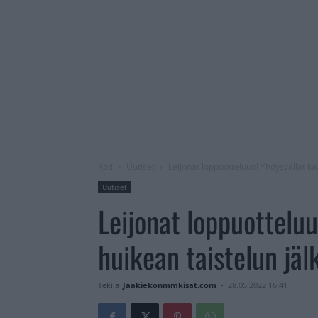
Koti
Uutiset
Leijonat loppuotteluun! Yhdysvallat ka
Uutiset
Leijonat loppuotteluu
huikean taistelun jäl
Tekijä
Jaakiekonmmkisat.com
-
28.05.2022 16:41