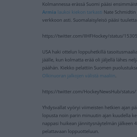
Kolmannessa erässä Suomi pääsi ensimmäistä
Armia
laukoi kiekon tarkasti
Nate Schmidtin
verkkoon asti. Suomalaisyleisö pääsi tuulettam
https://twitter.com/IIHFHockey/status/15
USA haki ottelun loppuhetkillä tasoitusmaali
jäälle, kun kolmatta erää oli jäljellä lähes ne
päähän. Kiekko pelattiin Suomen puolustuks
Olkinuoran jalkojen välistä maaliin
.
https://twitter.com/HockeyNewsHub/stat
Yhdysvallat vyöryi viimeisten hetkien ajan pä
lopusta noin parin minuutin ajan kuudella ken
nappasi huikean jännitysnäytelmän jälkeen 4-
pelattavaan loppuotteluun.