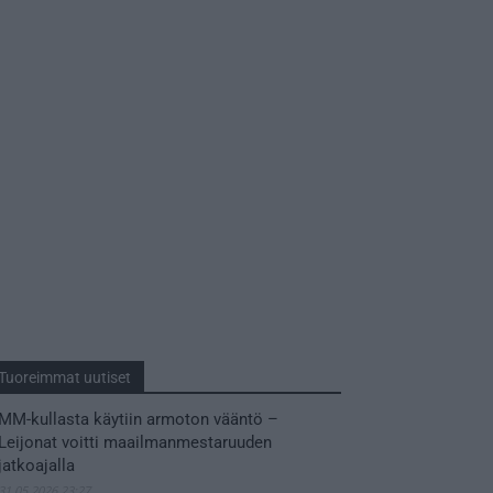
Tuoreimmat uutiset
MM-kullasta käytiin armoton vääntö –
Leijonat voitti maailmanmestaruuden
jatkoajalla
31.05.2026 23:27