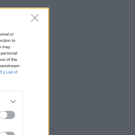
sonal or
ection to
ou may
 personal
out of the
 downstream
B’s List of