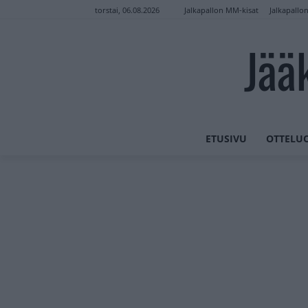
Jalkapallon MM-kisat
Jalkapallo
torstai, 06.08.2026
Jää
ETUSIVU
OTTELU