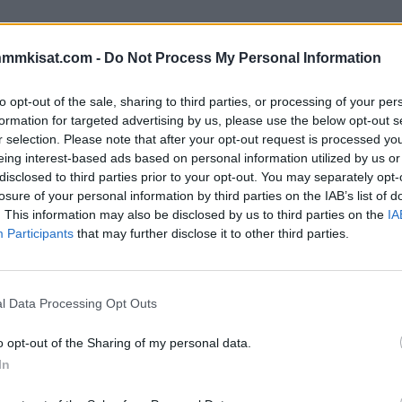
nmmkisat.com -
Do Not Process My Personal Information
to opt-out of the sale, sharing to third parties, or processing of your per
formation for targeted advertising by us, please use the below opt-out s
r selection. Please note that after your opt-out request is processed y
eing interest-based ads based on personal information utilized by us or
disclosed to third parties prior to your opt-out. You may separately opt-
losure of your personal information by third parties on the IAB’s list of
30517308732342278
. This information may also be disclosed by us to third parties on the
IA
Participants
that may further disclose it to other third parties.
kertaa tämän vuoden semifinaalissa johtoasemaan.
asti ylähyllylle
tarkalla ja terävällä laukauksella
.
l Data Processing Opt Outs
30524679949017088
o opt-out of the Sharing of my personal data.
In
Yhdysvaltojen
Sean Farrell
pääsi hiipimään vetopaikoille
n
.