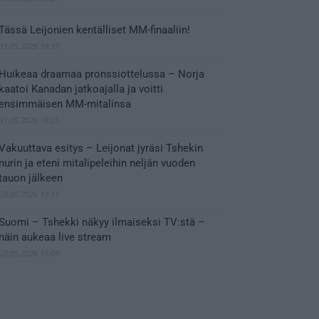
Tässä Leijonien kentälliset MM-finaaliin!
31.05.2026 18:37
Huikeaa draamaa pronssiottelussa – Norja
kaatoi Kanadan jatkoajalla ja voitti
ensimmäisen MM-mitalinsa
31.05.2026 18:25
Vakuuttava esitys – Leijonat jyräsi Tshekin
nurin ja eteni mitalipeleihin neljän vuoden
tauon jälkeen
28.05.2026 19:11
Suomi – Tshekki näkyy ilmaiseksi TV:stä –
näin aukeaa live stream
28.05.2026 15:09