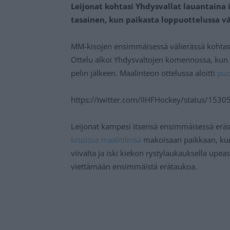
Leijonat kohtasi Yhdysvallat lauantaina i
tasainen, kun paikasta loppuottelussa v
MM-kisojen ensimmäisessä välierässä kohtasi
Ottelu alkoi Yhdysvaltojen komennossa, kun 
pelin jälkeen. Maalinteon ottelussa aloitti
puo
https://twitter.com/IIHFHockey/status/15
Leijonat kampesi itsensä ensimmäisessä eräs
kisoissa maalitilinsä
makoisaan paikkaan, ku
viivalta ja iski kiekon rystylaukauksella upea
viettämään ensimmäistä erätaukoa.