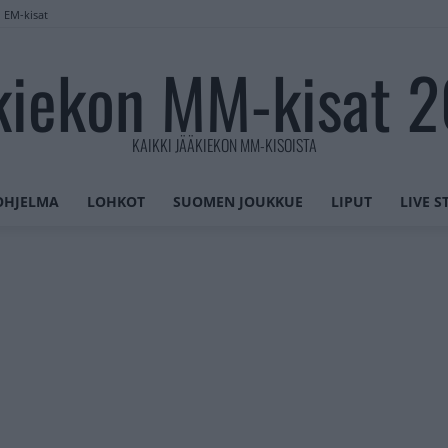
n EM-kisat
kiekon MM-kisat 
KAIKKI JÄÄKIEKON MM-KISOISTA
OHJELMA
LOHKOT
SUOMEN JOUKKUE
LIPUT
LIVE 