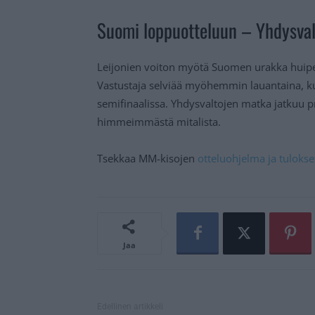
Suomi loppuotteluun – Yhdysvall
Leijonien voiton myötä Suomen urakka huipe
Vastustaja selviää myöhemmin lauantaina, ku
semifinaalissa. Yhdysvaltojen matka jatkuu p
himmeimmästä mitalista.
Tsekkaa MM-kisojen
otteluohjelma ja tulokse
Jaa
Edellinen artikkeli