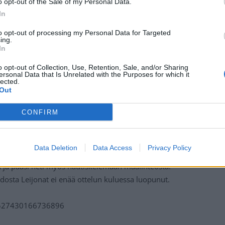
o opt-out of the Sale of my Personal Data.
In
 FROM SEAN FARRELL
to opt-out of processing my Personal Data for Targeted
ing.
ES IT UP 2-2.
#FINUSA
In
o opt-out of Collection, Use, Retention, Sale, and/or Sharing
ersonal Data that Is Unrelated with the Purposes for which it
lected.
M/CVFBNHVBUE
Out
CONFIRM
HFHockey)
May 28, 2022
Data Deletion
Data Access
Privacy Policy
erätaukoa johtoasemassa.
Sami Vatanen
teki paluun
 ja pääsi heti myös nautiskelemaan maalinteosta.
dosta Leijonat ei enää ottelun kuluessa luopunut.
30527430166736896