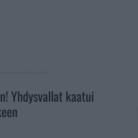
atui huikean taistelun jälkeen
n! Yhdysvallat kaatui
keen