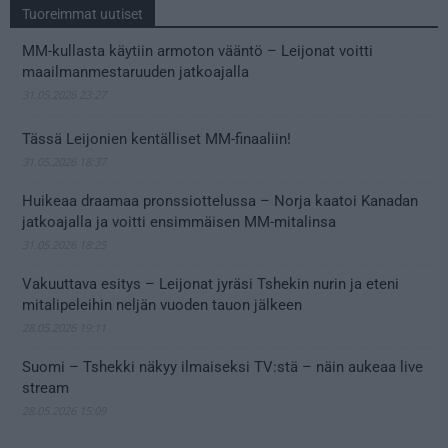
Tuoreimmat uutiset
MM-kullasta käytiin armoton vääntö – Leijonat voitti
maailmanmestaruuden jatkoajalla
31.05.2026 23:27
Tässä Leijonien kentälliset MM-finaaliin!
31.05.2026 18:37
Huikeaa draamaa pronssiottelussa – Norja kaatoi Kanadan
jatkoajalla ja voitti ensimmäisen MM-mitalinsa
31.05.2026 18:25
Vakuuttava esitys – Leijonat jyräsi Tshekin nurin ja eteni
mitalipeleihin neljän vuoden tauon jälkeen
28.05.2026 19:11
Suomi – Tshekki näkyy ilmaiseksi TV:stä – näin aukeaa live
stream
28.05.2026 15:09