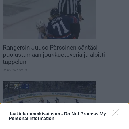
Rangersin Juuso Pärssinen säntäsi
puolustamaan joukkuetoveria ja aloitti
tappelun
06.03.2025 09:06
Jaakiekonmmkisat.com -
Do Not Process My
Personal Information