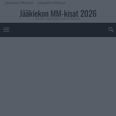
Jalkapallon MM-kisat
Jalkapallon EM-kisat
Jääkiekon MM-kisat 2026
KAIKKI JÄÄKIEKON MM-KISOISTA