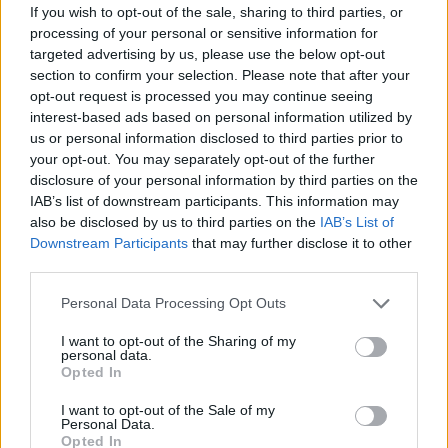
If you wish to opt-out of the sale, sharing to third parties, or
Juuso Pärssinen osui välittömästi erän
processing of your personal or sensitive information for
alkuun – ujutti kiekon upeasti Tampa...
targeted advertising by us, please use the below opt-out
section to confirm your selection. Please note that after your
11.10.2023 08:27
opt-out request is processed you may continue seeing
interest-based ads based on personal information utilized by
us or personal information disclosed to third parties prior to
your opt-out. You may separately opt-out of the further
disclosure of your personal information by third parties on the
IAB’s list of downstream participants. This information may
also be disclosed by us to third parties on the
IAB’s List of
Downstream Participants
that may further disclose it to other
third parties.
Personal Data Processing Opt Outs
I want to opt-out of the Sharing of my
personal data.
Opted In
I want to opt-out of the Sale of my
Personal Data.
Opted In