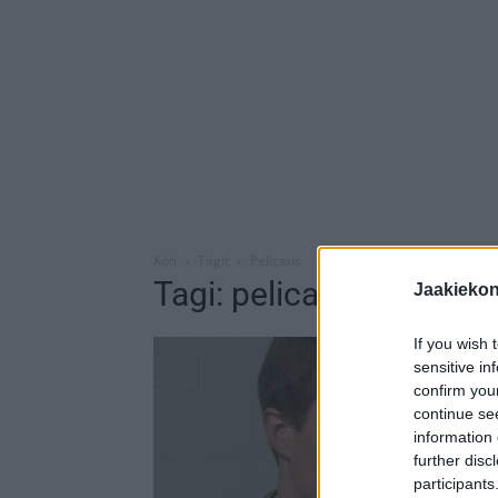
Koti
Tagit
Pelicans
Tagi: pelicans
Jaakieko
If you wish 
sensitive in
confirm you
continue se
information 
further disc
participants