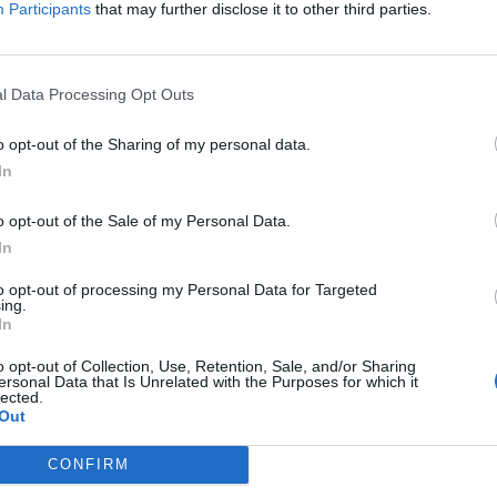
Participants
that may further disclose it to other third parties.
Jäätävä pommi – Pelicansin Antti
Tyrväinen ajoi HIFK-tähti Jori
l Data Processing Opt Outs
Lehterän aivan...
24.10.2024 09:57
o opt-out of the Sharing of my personal data.
In
o opt-out of the Sale of my Personal Data.
In
to opt-out of processing my Personal Data for Targeted
ing.
In
o opt-out of Collection, Use, Retention, Sale, and/or Sharing
ersonal Data that Is Unrelated with the Purposes for which it
lected.
Pelicansin Michal Jordan on
Out
ia
ottanut hölmöilyvaihteen käyttöön
CONFIRM
– nyt napsahti 3...