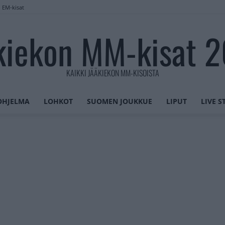
n EM-kisat
kiekon MM-kisat 
KAIKKI JÄÄKIEKON MM-KISOISTA
OHJELMA
LOHKOT
SUOMEN JOUKKUE
LIPUT
LIVE 