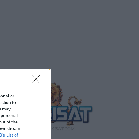
sonal or
ection to
ou may
 personal
out of the
 downstream
B’s List of