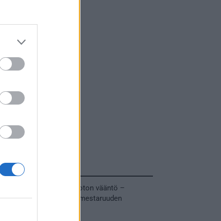
Tuoreimmat uutiset
MM-kullasta käytiin armoton vääntö –
Leijonat voitti maailmanmestaruuden
jatkoajalla
31.05.2026 23:27