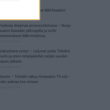
Tässä Leijonien kentälliset MM-finaaliin!
31.05.2026 18:37
Huikeaa draamaa pronssiottelussa – Norja
kaatoi Kanadan jatkoajalla ja voitti
ensimmäisen MM-mitalinsa
31.05.2026 18:25
Vakuuttava esitys – Leijonat jyräsi Tshekin
nurin ja eteni mitalipeleihin neljän vuoden
tauon jälkeen
28.05.2026 19:11
Suomi – Tshekki näkyy ilmaiseksi TV:stä –
näin aukeaa live stream
28.05.2026 15:09