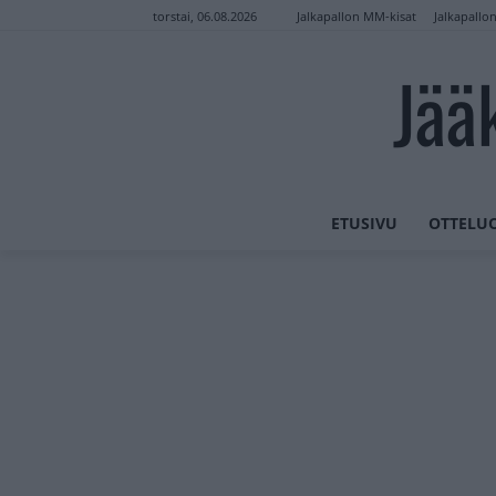
Jalkapallon MM-kisat
Jalkapallo
torstai, 06.08.2026
Jää
ETUSIVU
OTTELU