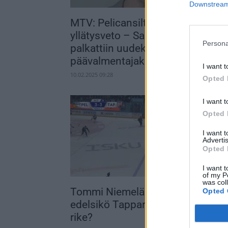
Downstream 
MTV: Pelicansilta todellinen
yllätysveto – Sami Kapanen
Persona
palkattiin uudeksi
päävalmentajaksi
I want t
10.02.2025 09:28
Opted 
I want t
Opted 
I want 
Advertis
Opted 
I want t
of my P
was col
Tommi Niemelä kävi kuumana –
Opted 
edelsikö Tapparan jatkoaikamaal
rike?