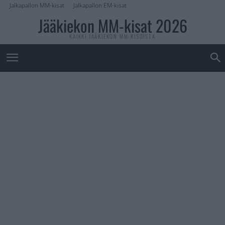
Jalkapallon MM-kisat
Jalkapallon EM-kisat
Jääkiekon MM-kisat 2026
KAIKKI JÄÄKIEKON MM-KISOISTA