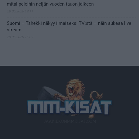
mitalipeleihin neljän vuoden tauon jälkeen
28.05.2026 19:11
Suomi – Tshekki näkyy ilmaiseksi TV:stä – näin aukeaa live
stream
28.05.2026 15:09