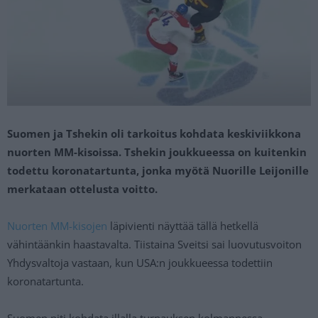
Suomen ja Tshekin oli tarkoitus kohdata keskiviikkona
nuorten MM-kisoissa. Tshekin joukkueessa on kuitenkin
todettu koronatartunta, jonka myötä Nuorille Leijonille
merkataan ottelusta voitto.
Nuorten MM-kisojen
läpivienti näyttää tällä hetkellä
vähintäänkin haastavalta. Tiistaina Sveitsi sai luovutusvoiton
Yhdysvaltoja vastaan, kun USA:n joukkueessa todettiin
koronatartunta.
Suomen piti kohdata illalla turnauksen kolmannessa