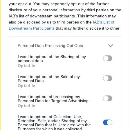
your opt-out. You may separately opt-out of the further
disclosure of your personal information by third parties on the
IAB’s list of downstream participants. This information may
also be disclosed by us to third parties on the
IAB’s List of
Downstream Participants
that may further disclose it to other
third parties.
Personal Data Processing Opt Outs
I want to opt-out of the Sharing of my
Edellinen artikkeli
Seuraava artikkeli
personal data.
Nuorten Leijonien kentälliset
Se oli siinä – Nuorten MM-kisat
Opted In
Tshekkiä vastaan – jatkaako
päätökseen ennenaikaisesti
I want to opt-out of the Sale of my
Suomi voittojen tiellä?
Personal Data.
Opted In
I want to opt-out of processing my
LIITTYVÄT ARTIKKELIT
LISÄÄ TEKIJÄLTÄ
Personal Data for Targeted Advertising.
Opted In
Leijonat julkisti ketjut Sveitsi-peliin –
I want to opt-out of Collection, Use,
Aleksander Barkov tekee paluun
Retention, Sale, and/or Sharing of my
Personal Data that Is Unrelated with the
kaukaloon
Purposes for which it was collected.