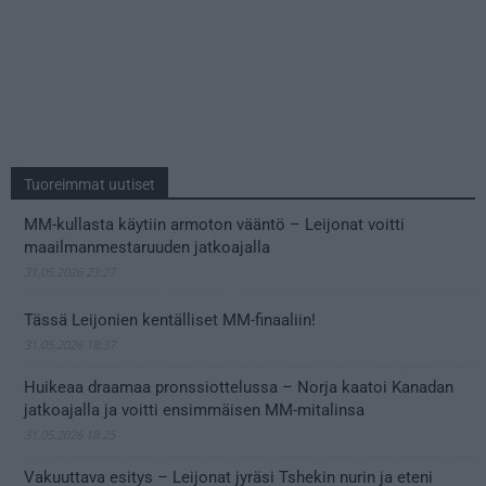
Tuoreimmat uutiset
MM-kullasta käytiin armoton vääntö – Leijonat voitti
maailmanmestaruuden jatkoajalla
31.05.2026 23:27
Tässä Leijonien kentälliset MM-finaaliin!
31.05.2026 18:37
Huikeaa draamaa pronssiottelussa – Norja kaatoi Kanadan
jatkoajalla ja voitti ensimmäisen MM-mitalinsa
31.05.2026 18:25
Vakuuttava esitys – Leijonat jyräsi Tshekin nurin ja eteni