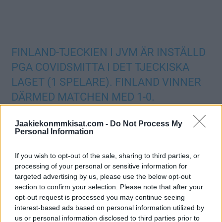
FINLAND-TJECKIEN I JVM ÄR INSTÄLLD
PGA COVIDSMITTA I DET TJECKISKA
LAGET (1 SPELARE). FINLAND VINNER
DÄRMED MATCHEN MED 1-0.
— Chris Härenstam (@SVTChris)
December 29, 2021
Jaakiekonmmkisat.com -
Do Not Process My
Personal Information
Jos twiitti ei näy laitteellasi voit katsoa sen suoraan
Twitteristä
.
If you wish to opt-out of the sale, sharing to third parties, or
processing of your personal or sensitive information for
Joukkueet ovat Kanadassa kuplaolosuhteissa, mutta tällä
targeted advertising by us, please use the below opt-out
section to confirm your selection. Please note that after your
hetkellä näyttäisi siltä, että järjestelyt eivät ole kuitenkaan
opt-out request is processed you may continue seeing
riittävät. Nähtäväksi jää, pystytäänkö kisat pelaamaan
interest-based ads based on personal information utilized by
suunnitellusti loppuun saakka.
us or personal information disclosed to third parties prior to