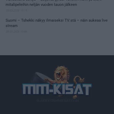
mitalipeleihin neljän vuoden tauon jälkeen
28.05.2026 19:11
Suomi – Tshekki näkyy ilmaiseksi TV:stä – näin aukeaa live
stream
28.05.2026 15:09