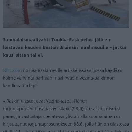
Suomalaismaalivahti Tuukka Rask pelasi jälleen
loistavan kauden Boston Bruinsin maalinsuulla – jatkui
kausi sitten tai ei.
NHL.com
nostaa Raskin esille artikkelissaan, jossa käydään
kolme vahvinta parhaan maalihvadin Vezina-palkinnon
kandidaattia läpi.
– Raskin tilastot ovat Vezina-tasoa. Hänen
torjuntaprosenttinsa tasaviisikoin (93,9) on sarjan toiseksi
paras, ja vastustajan pelatessa ylivoimalla suomalainen on
kirjauttanut torjuntaprosentikseen 88,6, jolla hän on tilastossa
sijalla 11. Lisäksi Bruinsin tähti on merkkauttanut 41 ottelussa