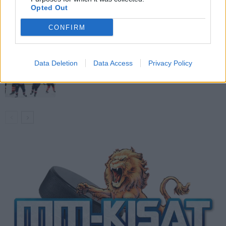
Opted Out
Venäläisveskari sekosi Suomen 2.
CONFIRM
divisioonassa – sai samasta tilanteesta
50 jäähyminuuttia
Data Deletion
Data Access
Privacy Policy
Kanada – USA klo 15:10 – näin katsot
ottelun ilmaiseksi TV:stä