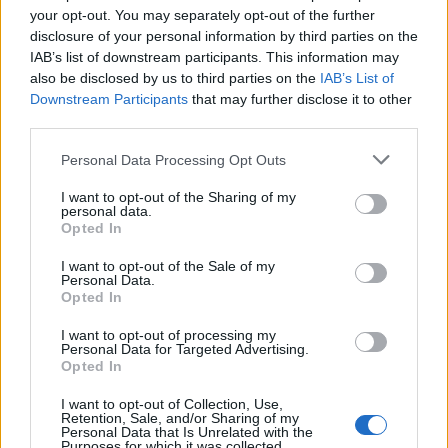
your opt-out. You may separately opt-out of the further
disclosure of your personal information by third parties on the
IAB’s list of downstream participants. This information may
also be disclosed by us to third parties on the
IAB’s List of
Downstream Participants
that may further disclose it to other
third parties.
Edellinen artikkeli
Seuraava artikkeli
Personal Data Processing Opt Outs
IS: Leijonien päävalmentaja
Useat Liiga-seurat ilmoittaneet
I want to opt-out of the Sharing of my
Jukka Jalonen tyrmää
pelaajien palkkaleikkauksista
personal data.
pienryhmäharjoittelun – ”Tämä
Opted In
ei ole oikea paikka hakea
I want to opt-out of the Sale of my
kilpailuetua”
Personal Data.
Opted In
I want to opt-out of processing my
LIITTYVÄT ARTIKKELIT
LISÄÄ TEKIJÄLTÄ
Personal Data for Targeted Advertising.
Opted In
Leijonat julkisti ketjut Sveitsi-peliin –
I want to opt-out of Collection, Use,
Aleksander Barkov tekee paluun
Retention, Sale, and/or Sharing of my
Personal Data that Is Unrelated with the
kaukaloon
Purposes for which it was collected.