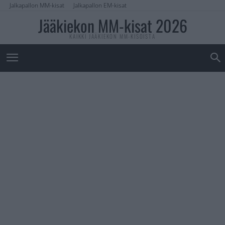
Jalkapallon MM-kisat
Jalkapallon EM-kisat
Jääkiekon MM-kisat 2026
KAIKKI JÄÄKIEKON MM-KISOISTA