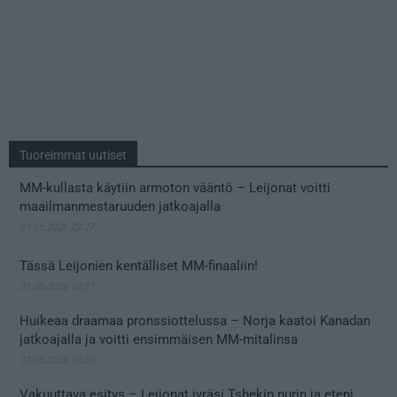
Tuoreimmat uutiset
MM-kullasta käytiin armoton vääntö – Leijonat voitti
maailmanmestaruuden jatkoajalla
31.05.2026 23:27
Tässä Leijonien kentälliset MM-finaaliin!
31.05.2026 18:37
Huikeaa draamaa pronssiottelussa – Norja kaatoi Kanadan
jatkoajalla ja voitti ensimmäisen MM-mitalinsa
31.05.2026 18:25
Vakuuttava esitys – Leijonat jyräsi Tshekin nurin ja eteni