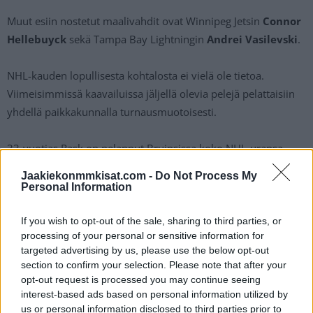
Muut esiin nostetut maalivahdit ovat Winnipeg Jetsin
Connor
Hellebuyck
sekä Tampa Bay Lightningin
Andrei Vasilevski
.
NHL-kauden lopullisesta kohtalosta ei vielä ole tietoa.
Viimeisimmissä kaavailuissa jäljellä olevia pelejä pelattaisiin
yhdellä paikkakunnalla turnausmuotoisesti.
33-vuotias Rask on pelannut Bruinsissa koko NHL-uransa
kaudesta 2007-2008 lähtien. Miehen koko uran tarkempiin
Jaakiekonmmkisat.com -
Do Not Process My
tilastoihin ja käänteisiin pääset tutustumaan
Eliteprospectsin
Personal Information
sivuilla
.
If you wish to opt-out of the sale, sharing to third parties, or
processing of your personal or sensitive information for
Lue myös:
Leijonien päävalmentaja Jukka Jalonen tyrmää
targeted advertising by us, please use the below opt-out
pienryhmäharjoittelun – ”Tämä ei ole oikea paikka hakea
section to confirm your selection. Please note that after your
kilpailuetua”
opt-out request is processed you may continue seeing
interest-based ads based on personal information utilized by
us or personal information disclosed to third parties prior to