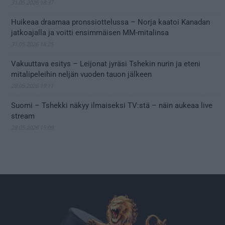
31.05.2026 18:37
Huikeaa draamaa pronssiottelussa – Norja kaatoi Kanadan
jatkoajalla ja voitti ensimmäisen MM-mitalinsa
31.05.2026 18:25
Vakuuttava esitys – Leijonat jyräsi Tshekin nurin ja eteni
mitalipeleihin neljän vuoden tauon jälkeen
28.05.2026 19:11
Suomi – Tshekki näkyy ilmaiseksi TV:stä – näin aukeaa live
stream
28.05.2026 15:09