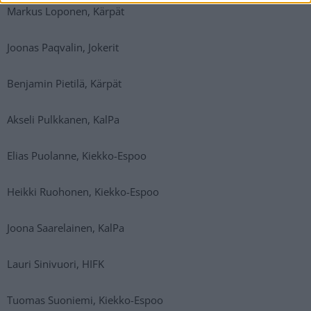
Markus Loponen, Kärpät
Joonas Paqvalin, Jokerit
Benjamin Pietilä, Kärpät
Akseli Pulkkanen, KalPa
Elias Puolanne, Kiekko-Espoo
Heikki Ruohonen, Kiekko-Espoo
Joona Saarelainen, KalPa
Lauri Sinivuori, HIFK
Tuomas Suoniemi, Kiekko-Espoo