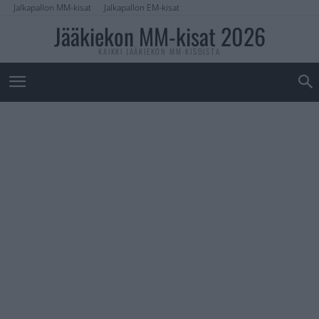
Jalkapallon MM-kisat
Jalkapallon EM-kisat
Jääkiekon MM-kisat 2026
KAIKKI JÄÄKIEKON MM-KISOISTA