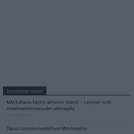
Tuoreimmat uutiset
MM-kullasta käytiin armoton vääntö – Leijonat voitti
maailmanmestaruuden jatkoajalla
31.05.2026 23:27
Tässä Leijonien kentälliset MM-finaaliin!