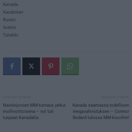
Kanada
Kazakstan
Ruotsi
Sveitsi
Tshekki
Edellinen artikkeli
Seuraava artikkeli
Naisleijonien MM-turnaus jatkui
Kanada saamassa todellisen
mollivoittoisena – nyt tuli
megavahvistuksen – Connor
turpaan Kanadalta
Bedard tulossa MM-kisoihin!