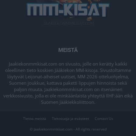
MEISTÄ
Jaakiekonmmkisat.com on sivusto, jolle on kerätty kaikki
oleellinen tieto koskien Jääkiekon MM-kisoja. Sivustoltamme
löytyvät Leijonat-aiheiset uutiset, MM 2026 otteluohjelma,
Suomen joukkue, kattava paketti lippujen hinnoista sekä
paljon muuta. Jaakiekonmmkisat.com on itsenäinen
verkkosivusto, jolla ei ole minkäänlaista yhteyttä IIHF:ään eikä
Suomen Jääkiekkoliittoon.
Tietoa meistä
Tietosuoja ja evästeet
Contact Us
© Jaakiekonmmkisat.com - All rights reserved