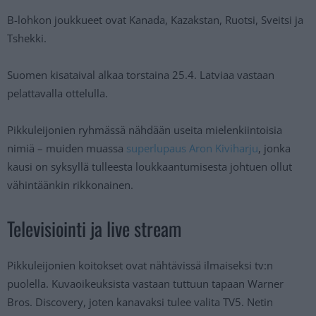
B-lohkon joukkueet ovat Kanada, Kazakstan, Ruotsi, Sveitsi ja
Tshekki.
Suomen kisataival alkaa torstaina 25.4. Latviaa vastaan
pelattavalla ottelulla.
Pikkuleijonien ryhmässä nähdään useita mielenkiintoisia
nimiä – muiden muassa
superlupaus Aron Kiviharju
, jonka
kausi on syksyllä tulleesta loukkaantumisesta johtuen ollut
vähintäänkin rikkonainen.
Televisiointi ja live stream
Pikkuleijonien koitokset ovat nähtävissä ilmaiseksi tv:n
puolella. Kuvaoikeuksista vastaan tuttuun tapaan Warner
Bros. Discovery, joten kanavaksi tulee valita TV5. Netin