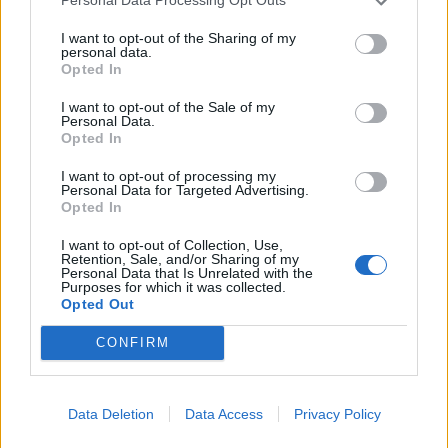
Personal Data Processing Opt Outs
Niilopekka Muhonen, KalPa
I want to opt-out of the Sharing of my
personal data.
Opted In
Daniel Nieminen, Pelicans
I want to opt-out of the Sale of my
Personal Data.
Niklas Nykyri, HIFK
Opted In
I want to opt-out of processing my
Sebastian Soini, Ilves
Personal Data for Targeted Advertising.
Opted In
Veeti Väisänen, KooKoo
I want to opt-out of Collection, Use,
Retention, Sale, and/or Sharing of my
Personal Data that Is Unrelated with the
Hyökkääjät:
Purposes for which it was collected.
Opted Out
Juho Keinänen, Jokerit
CONFIRM
Anton Kettunen, Pelicans
Oliver Kopiloff, HPK
Data Deletion
Data Access
Privacy Policy