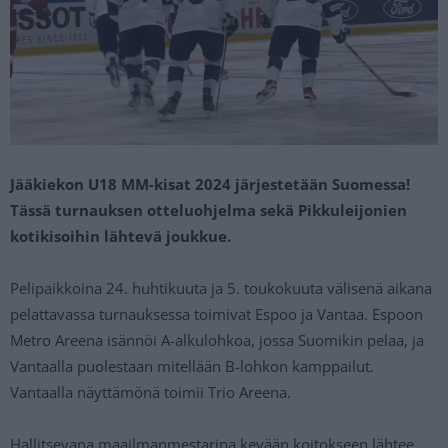
Jääkiekon U18 MM-kisat 2024 järjestetään Suomessa!
Tässä turnauksen otteluohjelma sekä Pikkuleijonien
kotikisoihin lähtevä joukkue.
Pelipaikkoina 24. huhtikuuta ja 5. toukokuuta välisenä aikana
pelattavassa turnauksessa toimivat Espoo ja Vantaa. Espoon
Metro Areena isännöi A-alkulohkoa, jossa Suomikin pelaa, ja
Vantaalla puolestaan mitellään B-lohkon kamppailut.
Vantaalla näyttämönä toimii Trio Areena.
Hallitsevana maailmanmestarina kevään koitokseen lähtee