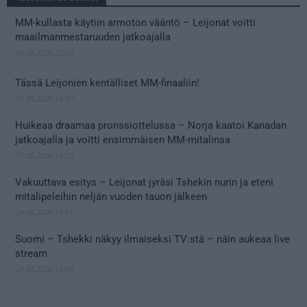
MM-kullasta käytiin armoton vääntö – Leijonat voitti
maailmanmestaruuden jatkoajalla
31.05.2026 23:27
Tässä Leijonien kentälliset MM-finaaliin!
31.05.2026 18:37
Huikeaa draamaa pronssiottelussa – Norja kaatoi Kanadan
jatkoajalla ja voitti ensimmäisen MM-mitalinsa
31.05.2026 18:25
Vakuuttava esitys – Leijonat jyräsi Tshekin nurin ja eteni
mitalipeleihin neljän vuoden tauon jälkeen
28.05.2026 19:11
Suomi – Tshekki näkyy ilmaiseksi TV:stä – näin aukeaa live
stream
28.05.2026 15:09