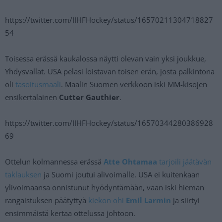
https://twitter.com/IIHFHockey/status/16570211304718827
54
Toisessa erässä kaukalossa näytti olevan vain yksi joukkue,
Yhdysvallat. USA pelasi loistavan toisen erän, josta palkintona
oli
tasoitusmaali
. Maalin Suomen verkkoon iski MM-kisojen
ensikertalainen
Cutter Gauthier
.
https://twitter.com/IIHFHockey/status/16570344280386928
69
Ottelun kolmannessa erässä
Atte Ohtamaa
tarjoili jäätävän
taklauksen
ja Suomi joutui alivoimalle. USA ei kuitenkaan
ylivoimaansa onnistunut hyödyntämään, vaan iski hieman
rangaistuksen päätyttyä
kiekon ohi
Emil Larmin
ja siirtyi
ensimmäistä kertaa ottelussa johtoon.