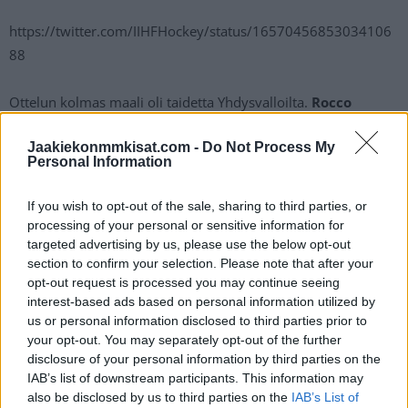
https://twitter.com/IIHFHockey/status/16570456853034106
88
Ottelun kolmas maali oli taidetta Yhdysvalloilta.
Rocco
Grimaldi
tarjoili kiekon hyökkäyksestä harhautusten jälkeen
Jaakiekonmmkisat.com -
Do Not Process My
Alex Tuchille
, jolla oli helppo työ iskeä kiekko maaliin ohi
Personal Information
tilanteesta sivuun jo harhautetun Larmin.
If you wish to opt-out of the sale, sharing to third parties, or
https://twitter.com/IIHFHockey/status/16570462484725923
processing of your personal or sensitive information for
86
targeted advertising by us, please use the below opt-out
section to confirm your selection. Please note that after your
opt-out request is processed you may continue seeing
Suomi ei kolmannessa erässä alun muutamaa hyvää
interest-based ads based on personal information utilized by
tekopaikkaa lukuun ottamatta meinannut päästä vaarallisille
us or personal information disclosed to third parties prior to
paikoille USA:n päässä Yhdysvaltojen puolustaessa omalla
your opt-out. You may separately opt-out of the further
disclosure of your personal information by third parties on the
alueella vakuuttavasti. Kolmannessa erässä nähtiin kuitenkin
IAB’s list of downstream participants. This information may
vielä yksi maali, kun Yhdysvallat sai kiekon Suomen tyhjänä
also be disclosed by us to third parties on the
IAB’s List of