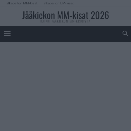
Jalkapallon MM-kisat
Jalkapallon EM-kisat
Jääkiekon MM-kisat 2026
KAIKKI JÄÄKIEKON MM-KISOISTA