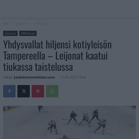
Koti
Uutiset
MM-kisat
Uutiset
MM-kisat
Yhdysvallat hiljensi kotiyleisön
Tampereella – Leijonat kaatui
tiukassa taistelussa
Tekijä
Jaakiekonmmkisat.com
-
12.05.2023 18:44