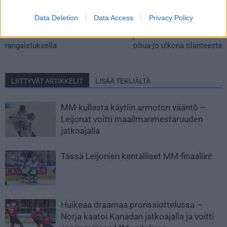
Atte Ohtamaa tarjoili jäätävän
Älytön torjunta! Slovakian
Data Deletion
Data Access
Privacy Policy
taklauksen avojäällä – selvisi
puolustaja venyi huimaan
tilanteesta kahden minuutin
torjuntaan oman maalivahdin
rangaistuksella
oltua jo ulkona tilanteesta
LIITTYVÄT ARTIKKELIT
LISÄÄ TEKIJÄLTÄ
MM-kullasta käytiin armoton vääntö –
Leijonat voitti maailmanmestaruuden
jatkoajalla
Tässä Leijonien kentälliset MM-finaaliin!
Huikeaa draamaa pronssiottelussa –
Norja kaatoi Kanadan jatkoajalla ja voitti