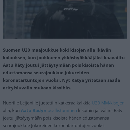
Suomen U20 maajoukkue koki kisojen alla ikävän
kolauksen, kun joukkueen ykköshyökkääjäksi kaavailtu
Aatu Räty joutui jättäytymään pois kisoista hänen
edustamansa seurajoukkue Jukureiden
koronatartuntojen vuoksi. Nyt Rätyä yritetään saada
erityisluvalla mukaan kisoihin.
Nuorille Leijonille juotettiin katkeraa kalkkia
U20 MM-kisojen
alla, kun
Aatu Rädyn
osallistuminen
kisoihin jäi väliin. Räty
joutui jättäytymään pois kisoista hänen edustamansa
seurajoukkue Jukureiden koronatartuntojen vuoksi.