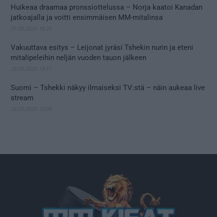
Huikeaa draamaa pronssiottelussa – Norja kaatoi Kanadan
jatkoajalla ja voitti ensimmäisen MM-mitalinsa
31.05.2026 18:25
Vakuuttava esitys – Leijonat jyräsi Tshekin nurin ja eteni
mitalipeleihin neljän vuoden tauon jälkeen
28.05.2026 19:11
Suomi – Tshekki näkyy ilmaiseksi TV:stä – näin aukeaa live
stream
28.05.2026 15:09