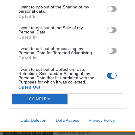
Räty lukeutuisi koko turnauksen tähtihyökkääjiin ja olisi ilman
I want to opt-out of the Sharing of my
muuta Suomen ykkössentteri. Keskushyökkääjä on ollut
personal data.
Opted In
hyvässä lennossa Jukureissa tällä kaudella, kun 11 ottelussa
on syntynyt komeat tehot 6+7=13.
I want to opt-out of the Sale of my
Personal Data.
Opted In
I want to opt-out of processing my
Personal Data for Targeted Advertising.
Opted In
I want to opt-out of Collection, Use,
Retention, Sale, and/or Sharing of my
Personal Data that Is Unrelated with the
Purposes for which it was collected.
Opted Out
Edellinen artikkeli
Seuraava artikkeli
Nyt se on varmaa – NHL-
Nuoret Leijonat avaa
CONFIRM
pelaajat eivät osallistu Pekingin
turnauksen – näillä ketjuilla
olympialaisiin
Saksan kaatoon!
Data Deletion
Data Access
Privacy Policy
LIITTYVÄT ARTIKKELIT
LISÄÄ TEKIJÄLTÄ