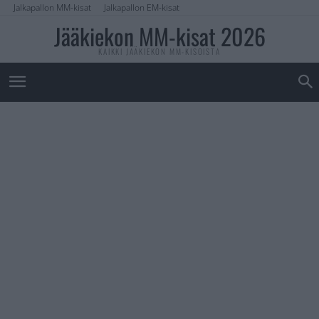
Jalkapallon MM-kisat
Jalkapallon EM-kisat
Jääkiekon MM-kisat 2026
KAIKKI JÄÄKIEKON MM-KISOISTA