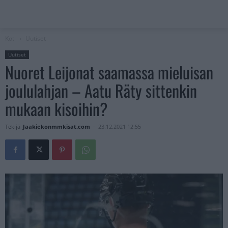
Koti
Uutiset
Uutiset
Nuoret Leijonat saamassa mieluisan
joululahjan – Aatu Räty sittenkin
mukaan kisoihin?
Tekijä
Jaakiekonmmkisat.com
-
23.12.2021 12:55