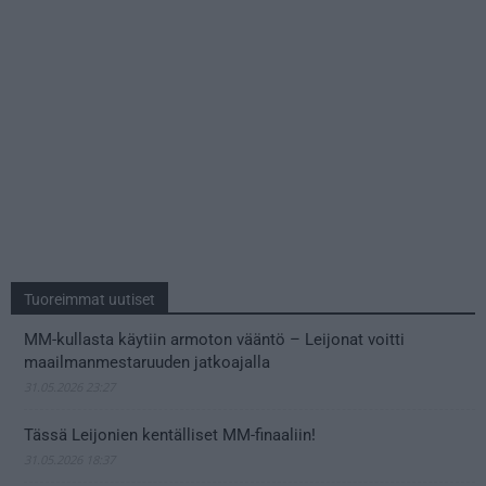
Tuoreimmat uutiset
MM-kullasta käytiin armoton vääntö – Leijonat voitti
maailmanmestaruuden jatkoajalla
31.05.2026 23:27
Tässä Leijonien kentälliset MM-finaaliin!
31.05.2026 18:37