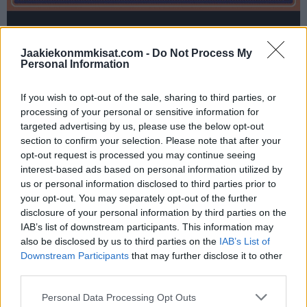
Jaakiekonmmkisat.com -
Do Not Process My
Jos video ei näy laitteellasi voit katsoa sen suoraan
Personal Information
Youtubesta
.
If you wish to opt-out of the sale, sharing to third parties, or
processing of your personal or sensitive information for
Kisojen säännöissä on ilmoitettu, että joukkueiden piti saapua
targeted advertising by us, please use the below opt-out
kisapaikalle viime viikon torstaihin mennessä. Kanadan
section to confirm your selection. Please note that after your
joukkue ei näin kuitenkaan tehnyt, vaan saapui Edmontoniin
opt-out request is processed you may continue seeing
interest-based ads based on personal information utilized by
vasta tänä keskiviikkona. Nyt Suomen jääkiekkoliitossa
us or personal information disclosed to third parties prior to
yritetään vedota tähän, jotta Räty saataisiin tuoda Suomesta
your opt-out. You may separately opt-out of the further
Kanadaan vielä muita myöhemmin. Saapumispäivä oli Rädylle
disclosure of your personal information by third parties on the
koronakaranteenin vuoksi ongelmaillinen, kuten myös Ässien
IAB’s list of downstream participants. This information may
also be disclosed by us to third parties on the
IAB’s List of
puolustaja
Rami Määtälle
.
Downstream Participants
that may further disclose it to other
third parties.
Mikäli Räty saadaan mukaan Nuorten Leijonien joukkueeseen,
voi päävalmentaja
Antti Pennanen
huokaista helpotuksesta.
Personal Data Processing Opt Outs