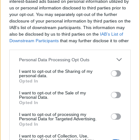
interest-based ads based on personal information utilized by
joukkue lohkossa on Saksa. Tsekkaa olympiajääkiekon
lohkot
us or personal information disclosed to third parties prior to
your opt-out. You may separately opt-out of the further
kokonaisuudessaan!
disclosure of your personal information by third parties on the
IAB’s list of downstream participants. This information may
also be disclosed by us to third parties on the
IAB’s List of
Downstream Participants
that may further disclose it to other
third parties.
Personal Data Processing Opt Outs
I want to opt-out of the Sharing of my
personal data.
Opted In
Edellinen artikkeli
Seuraava artikkeli
Teemu Hartikainen pyörityksen
Tässä Suomen U20
I want to opt-out of the Sale of my
kohteena KHL:ssä – sittenkin
maajoukkue vuodenvaihteen
Personal Data.
Opted In
kokoonpanossa!
MM-kisoihin
I want to opt-out of processing my
Personal Data for Targeted Advertising.
Opted In
LIITTYVÄT ARTIKKELIT
LISÄÄ TEKIJÄLTÄ
I want to opt-out of Collection, Use,