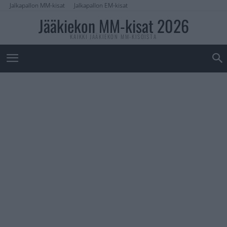
Jalkapallon MM-kisat
Jalkapallon EM-kisat
Jääkiekon MM-kisat 2026
KAIKKI JÄÄKIEKON MM-KISOISTA