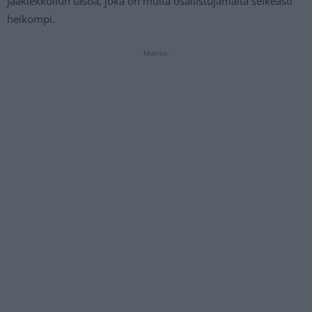
jääkiekkoilun tasoa, joka on muita osallistujamaita selkeästi
heikompi.
Mainos: