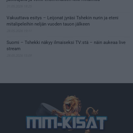
31.05.2026 18:25
Vakuuttava esitys – Leijonat jyräsi Tshekin nurin ja eteni
mitalipeleihin neljän vuoden tauon jälkeen
28.05.2026 19:11
Suomi – Tshekki näkyy ilmaiseksi TV:stä – näin aukeaa live
stream
28.05.2026 15:09