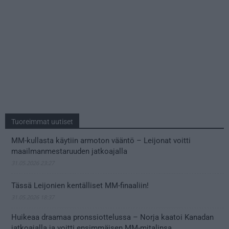
Tuoreimmat uutiset
MM-kullasta käytiin armoton vääntö – Leijonat voitti
maailmanmestaruuden jatkoajalla
31.05.2026 23:27
Tässä Leijonien kentälliset MM-finaaliin!
31.05.2026 18:37
Huikeaa draamaa pronssiottelussa – Norja kaatoi Kanadan
jatkoajalla ja voitti ensimmäisen MM-mitalinsa