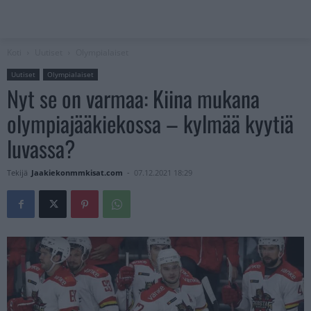
Koti
Uutiset
Olympialaiset
Uutiset
Olympialaiset
Nyt se on varmaa: Kiina mukana
olympiajääkiekossa – kylmää kyytiä
luvassa?
Tekijä
Jaakiekonmmkisat.com
-
07.12.2021 18:29