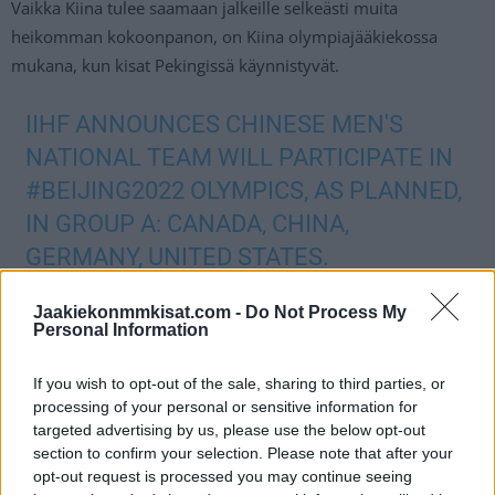
Vaikka Kiina tulee saamaan jalkeille selkeästi muita
heikomman kokoonpanon, on Kiina olympiajääkiekossa
mukana, kun kisat Pekingissä käynnistyvät.
IIHF ANNOUNCES CHINESE MEN'S
NATIONAL TEAM WILL PARTICIPATE IN
#BEIJING2022
OLYMPICS, AS PLANNED,
IN GROUP A: CANADA, CHINA,
GERMANY, UNITED STATES.
HTTPS://T.CO/FBBVNHUNOW
Jaakiekonmmkisat.com -
Do Not Process My
Personal Information
— Frank Seravalli (@frank_seravalli)
December 7, 2021
If you wish to opt-out of the sale, sharing to third parties, or
Jos twiitti ei näy laitteellasi voit katsoa sen suoraan
Twitteristä
.
processing of your personal or sensitive information for
targeted advertising by us, please use the below opt-out
section to confirm your selection. Please note that after your
Kiina pelaa turnauksessa samassa lohkossa pohjois-
opt-out request is processed you may continue seeing
amerikkalaisten Yhdysvaltojen ja Kanadan kanssa. Neljäs