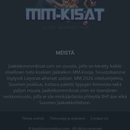
MEISTÄ
Jaakiekonmmkisat.com on sivusto, jolle on kerätty kaikki
oleellinen tieto koskien Jääkiekon MM-kisoja. Sivustoltamme
löytyvät Leijonat-aiheiset uutiset, MM 2026 otteluohjelma,
Suomen joukkue, kattava paketti lippujen hinnoista sekä
paljon muuta. Jaakiekonmmkisat.com on itsenäinen
verkkosivusto, jolla ei ole minkäänlaista yhteyttä IIHF:ään eikä
Suomen Jääkiekkoliittoon.
Tietoa meistä
Tietosuoja ja evästeet
Contact Us
© Jaakiekonmmkisat.com - All rights reserved