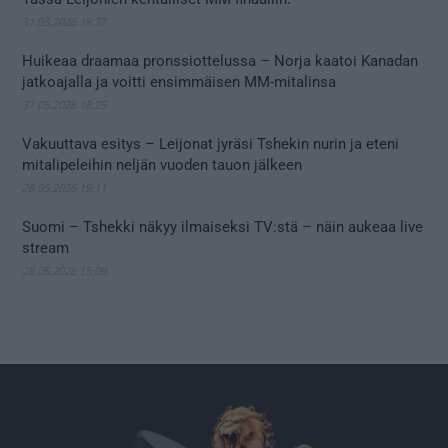
31.05.2026 18:37
Huikeaa draamaa pronssiottelussa – Norja kaatoi Kanadan
jatkoajalla ja voitti ensimmäisen MM-mitalinsa
31.05.2026 18:25
Vakuuttava esitys – Leijonat jyräsi Tshekin nurin ja eteni
mitalipeleihin neljän vuoden tauon jälkeen
28.05.2026 19:11
Suomi – Tshekki näkyy ilmaiseksi TV:stä – näin aukeaa live
stream
28.05.2026 15:09