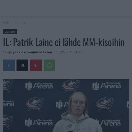
Koti
Uutiset
Uutiset
IL: Patrik Laine ei lähde MM-kisoihin
Tekijä
Jaakiekonmmkisat.com
-
10.05.2021 21:33