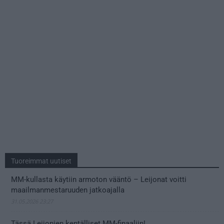
Tuoreimmat uutiset
MM-kullasta käytiin armoton vääntö – Leijonat voitti
maailmanmestaruuden jatkoajalla
31.05.2026 23:27
Tässä Leijonien kentälliset MM-finaaliin!