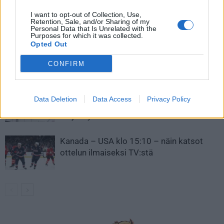
I want to opt-out of Collection, Use,
LIITTYVÄT ARTIKKELIT
LISÄÄ TEKIJÄLTÄ
Retention, Sale, and/or Sharing of my
Personal Data that Is Unrelated with the
Purposes for which it was collected.
Leijonat julkisti ketjut Sveitsi-peliin –
Opted Out
Aleksander Barkov tekee paluun
CONFIRM
kaukaloon
Venäläisveskari sekosi Suomen 2.
Data Deletion
Data Access
Privacy Policy
divisioonassa – sai samasta tilanteesta
50 jäähyminuuttia
Kanada – USA klo 15:10 – näin katsot
ottelun ilmaiseksi TV:stä