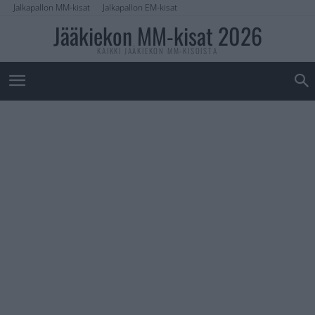
Jalkapallon MM-kisat
Jalkapallon EM-kisat
Jääkiekon MM-kisat 2026
KAIKKI JÄÄKIEKON MM-KISOISTA