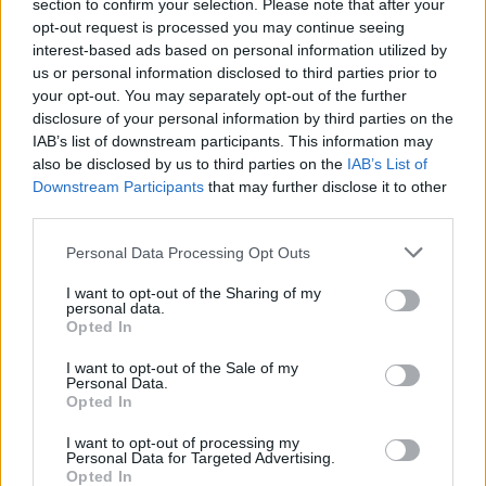
vahvistuksiin rapakon takaa.
section to confirm your selection. Please note that after your
opt-out request is processed you may continue seeing
interest-based ads based on personal information utilized by
Tänään aiemmin Leijonat julkaisi ensimmäisen NHL-
us or personal information disclosed to third parties prior to
vahvistuksen kisoihin, kun
Arttu Ruotsalainen
osallistuu
your opt-out. You may separately opt-out of the further
MM-kisoihin
. Ruotsalaiselle tulevat kisat ovat hänen
disclosure of your personal information by third parties on the
IAB’s list of downstream participants. This information may
ensimmäiset aikuisten tasolla.
also be disclosed by us to third parties on the
IAB’s List of
Downstream Participants
that may further disclose it to other
third parties.
Personal Data Processing Opt Outs
I want to opt-out of the Sharing of my
personal data.
Opted In
I want to opt-out of the Sale of my
Edellinen artikkeli
Seuraava artikkeli
Personal Data.
Opted In
Leijonat saa
Liiga-kausi on ohi – Rauman
huippuvahvistuksen – Arttu
Lukko on Suomen mestari
I want to opt-out of processing my
Ruotsalainen kisakoneeseen!
kaudella 2020-21
Personal Data for Targeted Advertising.
Opted In