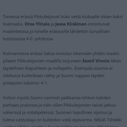
Toisessa erässä Pikkuleijonat lisäsi vettä kiukaalle iskien kaksi
lisämaalia.
Otso Ylitalo
ja
Jesse Kiiskinen
onnistuivat
maalinteossa ja toiselle erätauolle lähdettiin turvallisen
tuntuisessa 4-0 -johdossa.
Kolmannessa erässä Saksa onnistui iskemään yhden maalin
pilaten Pikkuleijonien maalilla torjuneen
Eemil Vinnin
lähes
täydellisen iltapuhteen ja nollapelin. Enempää osumia ei
ottelussa kuitenkaan nähty ja Suomi nappasi täyden
pistepotin lukemin 4-1.
Voiton myötä Suomi varmisti paikkansa lohkon kahden
parhaan joukossa ja näin ollen Pikkuleijonien taival jatkuu
välierissä ja mitalipeleissä. Suomen lopullinen sijoitus ja
tuleva vastustaja on kuitenkin vielä epävarma. Mikäli Tshekki
voittaa USA:n, sijoittuu Suomi lohkossa toiseksi. Mikäli taas