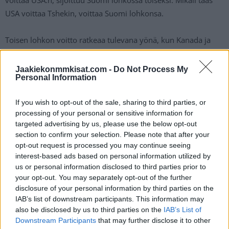
USA voittaa Tshekin, voittaa Suomi lohkonsa.
Toisen lohkon voitto ratkeaa tulevana yönä, kun Kanada ja
Ruotsi kohtaavat toisensa. Kumpikin on varmistanut
paikkansa jo välierissä, mutta joukkueiden sijoitus lohkossa
Jaakiekonmmkisat.com -
Do Not Process My
Personal Information
ratkeaa keskinäisessä ottelussa. Ottelun voittaja voittaa
lohkon ja häviäjä sijoittuu toiseksi. Lohkovoittajat kohtaavat
If you wish to opt-out of the sale, sharing to third parties, or
välierissä lohkokakkosten kanssa.
processing of your personal or sensitive information for
targeted advertising by us, please use the below opt-out
Pikkuleijonat mitalipeleihin – näin kaatui
section to confirm your selection. Please note that after your
opt-out request is processed you may continue seeing
Saksa
interest-based ads based on personal information utilized by
us or personal information disclosed to third parties prior to
your opt-out. You may separately opt-out of the further
disclosure of your personal information by third parties on the
IAB’s list of downstream participants. This information may
also be disclosed by us to third parties on the
IAB’s List of
Downstream Participants
that may further disclose it to other