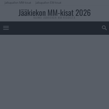
Jalkapallon MM-kisat
Jalkapallon EM-kisat
Jääkiekon MM-kisat 2026
KAIKKI JÄÄKIEKON MM-KISOISTA