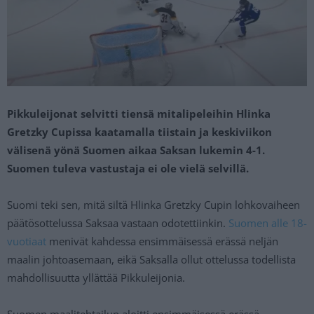
Pikkuleijonat selvitti tiensä mitalipeleihin Hlinka
Gretzky Cupissa kaatamalla tiistain ja keskiviikon
välisenä yönä Suomen aikaa Saksan lukemin 4-1.
Suomen tuleva vastustaja ei ole vielä selvillä.
Suomi teki sen, mitä siltä Hlinka Gretzky Cupin lohkovaiheen
päätösottelussa Saksaa vastaan odotettiinkin.
Suomen alle 18-
vuotiaat
menivät kahdessa ensimmäisessä erässä neljän
maalin johtoasemaan, eikä Saksalla ollut ottelussa todellista
mahdollisuutta yllättää Pikkuleijonia.
Suomen maalitehtailun aloitti ensimmäisessä erässä