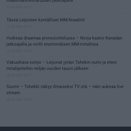
maailmanmestaruuden jatkoajalla
31.05.2026 23:27
Tässä Leijonien kentälliset MM-finaaliin!
31.05.2026 18:37
Huikeaa draamaa pronssiottelussa – Norja kaatoi Kanadan
jatkoajalla ja voitti ensimmäisen MM-mitalinsa
31.05.2026 18:25
Vakuuttava esitys – Leijonat jyräsi Tshekin nurin ja eteni
mitalipeleihin neljän vuoden tauon jälkeen
28.05.2026 19:11
Suomi – Tshekki näkyy ilmaiseksi TV:stä – näin aukeaa live
stream
28.05.2026 15:09