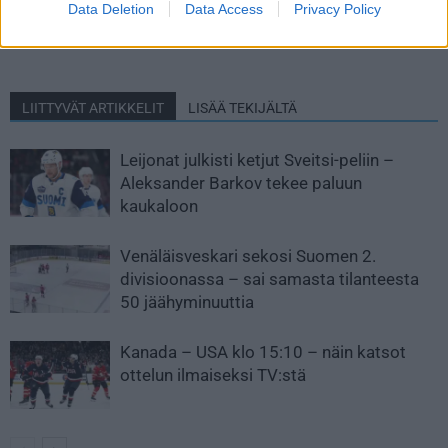
Data Deletion
Data Access
Privacy Policy
edellisen kerran 2019 – tee
Edmontoniin – ensimmäinen
paluu finaalin tunnelmiin
jääharjoitus takana
LIITTYVÄT ARTIKKELIT
LISÄÄ TEKIJÄLTÄ
Leijonat julkisti ketjut Sveitsi-peliin –
Aleksander Barkov tekee paluun
kaukaloon
Venäläisveskari sekosi Suomen 2.
divisioonassa – sai samasta tilanteesta
50 jäähyminuuttia
Kanada – USA klo 15:10 – näin katsot
ottelun ilmaiseksi TV:stä