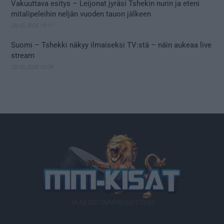
Vakuuttava esitys – Leijonat jyräsi Tshekin nurin ja eteni
mitalipeleihin neljän vuoden tauon jälkeen
28.05.2026 19:11
Suomi – Tshekki näkyy ilmaiseksi TV:stä – näin aukeaa live
stream
28.05.2026 15:09