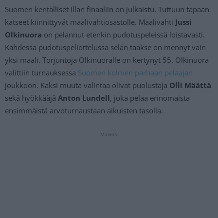
Suomen kentälliset illan finaaliin on julkaistu. Tuttuun tapaan
katseet kiinnittyvät maalivahtiosastolle. Maalivahti
Jussi
Olkinuora
on pelannut etenkin pudotuspeleissä loistavasti.
Kahdessa pudotuspeliottelussa selän taakse on mennyt vain
yksi maali. Torjuntoja Olkinuoralle on kertynyt 55. Olkinuora
valittiin turnauksessa
Suomen kolmen parhaan pelaajan
joukkoon. Kaksi muuta valintaa olivat puolustaja
Olli Määttä
sekä hyökkääjä
Anton Lundell
, joka pelaa erinomaista
ensimmäistä arvoturnaustaan aikuisten tasolla.
Mainos: