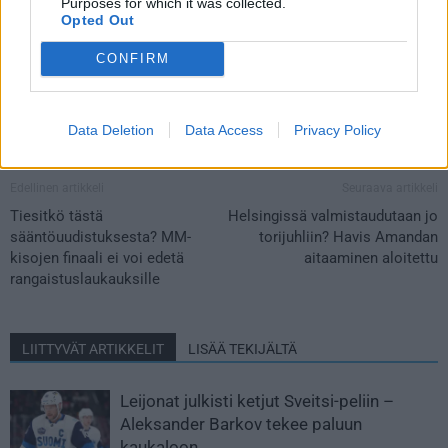
Purposes for which it was collected.
Opted Out
CONFIRM
Data Deletion
Data Access
Privacy Policy
Edellinen artikkeli
Seuraava artikkeli
Tiesitkö tästä
Helsingissä valmistaudutaan jo
sääntöuudistuksesta? MM-
torijuhliin? Havis Amandan
kisojen finaali ei voi edetä
aitaaminen aloitettu
rangaistuslaukauksille
LIITTYVÄT ARTIKKELIT
LISÄÄ TEKIJÄLTÄ
Leijonat julkisti ketjut Sveitsi-peliin –
Aleksander Barkov tekee paluun
kaukaloon