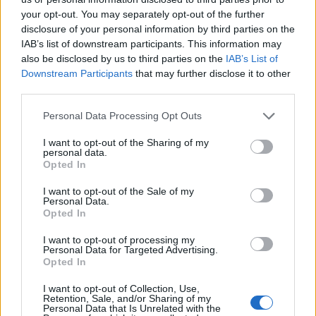
your opt-out. You may separately opt-out of the further
Leijonat lähtee tavoittelemaan historiansa neljättä MM-kultaa
disclosure of your personal information by third parties on the
Kanadaa vastaan kello 20:15 alkavassa ottelussa. Maat
IAB’s list of downstream participants. This information may
also be disclosed by us to third parties on the
IAB’s List of
kohtasivat myös alkulohkon viimeisessä ottelussa, jolloin
Downstream Participants
that may further disclose it to other
Suomi veti pidemmän korren rangaistuslaukauksilla.
third parties.
Vuoden 2019 MM-kisoihin tulleen
sääntöuudistuksen
jälkeen
Personal Data Processing Opt Outs
maailmanmestari ei enää voi ratketa rangaistuslaukauksilla.
I want to opt-out of the Sharing of my
Mikäli varsinaisen peliajan jälkeen ollaan tasatilanteessa,
personal data.
Opted In
etenee ottelu kolmella kolmea vastaan pelattaviin jatkoeriin.
20 minuutin jatkoeriä pelataan niin kauan, kunnes
I want to opt-out of the Sale of my
Personal Data.
jompikumpi on tehnyt maalin ja voittaja on selvillä.
Opted In
I want to opt-out of processing my
Helsingissä on aloitettu jo valmistelut mahdollisen MM-kullan
Personal Data for Targeted Advertising.
Opted In
varalta.
Torijuhlat
voivat poiketa normaalista, sillä vaikuttaisi
siltä, että suihkulähdettä (Havis Amanda) on aloitettu
I want to opt-out of Collection, Use,
Retention, Sale, and/or Sharing of my
aitaamaan mahdollisten juhlien varalta.
Personal Data that Is Unrelated with the