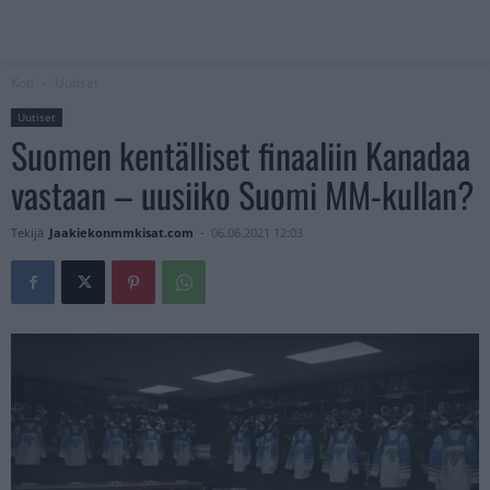
Koti
Uutiset
Uutiset
Suomen kentälliset finaaliin Kanadaa
vastaan – uusiiko Suomi MM-kullan?
Tekijä
Jaakiekonmmkisat.com
-
06.06.2021 12:03