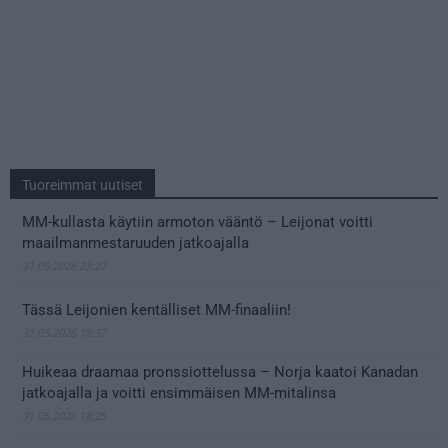
Tuoreimmat uutiset
MM-kullasta käytiin armoton vääntö – Leijonat voitti
maailmanmestaruuden jatkoajalla
31.05.2026 23:27
Tässä Leijonien kentälliset MM-finaaliin!
31.05.2026 18:37
Huikeaa draamaa pronssiottelussa – Norja kaatoi Kanadan
jatkoajalla ja voitti ensimmäisen MM-mitalinsa
31.05.2026 18:25