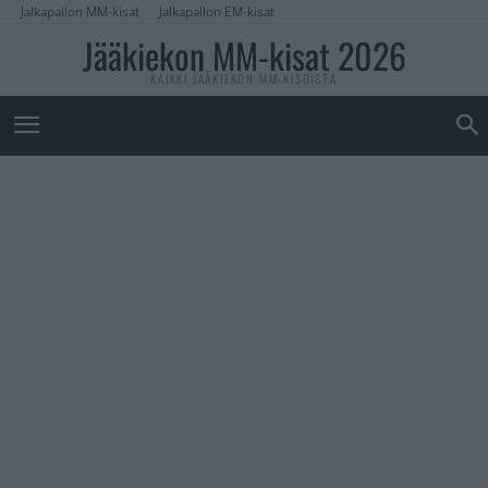
Jalkapallon MM-kisat
Jalkapallon EM-kisat
Jääkiekon MM-kisat 2026
KAIKKI JÄÄKIEKON MM-KISOISTA