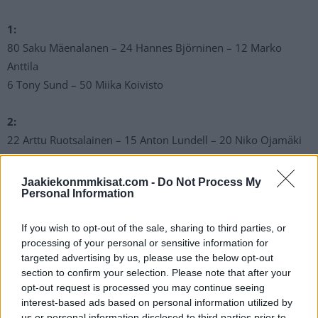
1:
80 Saku Mäenalanen – 24 Hannes Björninen – 12 Marko
Anttila
6 Tony Sund – 50 Miika Koivisto
2:
22 Arttu Ruotsalainen – 15 Anton Lundell – 20 Niko Ojamäki
3 Olli Määttä – 7 Oliwer Kaski
Jaakiekonmmkisat.com -
Do Not Process My
Personal Information
3:
21 Jere Innala – 27 Petri Kontiola – 81 Iiro Pakarinen
If you wish to opt-out of the sale, sharing to third parties, or
55 Atte Ohtamaa – 2 Ville Pokka
processing of your personal or sensitive information for
targeted advertising by us, please use the below opt-out
4:
section to confirm your selection. Please note that after your
38 Teemu Turunen – 13 Mikael Ruohomaa – 76 Jere Sallinen
opt-out request is processed you may continue seeing
interest-based ads based on personal information utilized by
40 Petteri Lindbohm – 39 Kim Nousiainen
us or personal information disclosed to third parties prior to