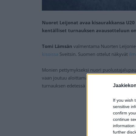
Nuoret Leijonat avaa kisaurakkansa U20 
kentälliset turnauksen avausotteluun on 
Tomi Lämsän
valmentama Nuorten Leijonie
kisoissa
Sveitsin. Suomen ottelut näkyvät
ilm
Monien pettymykseksi nuori puolustajalupa
vaan joutuu aloittamaan U20 MM-kisat katsom
turnauksen edetessä Suomen kokoonpanossa,
Jaakieko
If you wish 
sensitive in
confirm you
continue se
information 
further disc