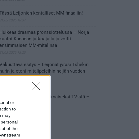
Tässä Leijonien kentälliset MM-finaaliin!
31.05.2026 18:37
Huikeaa draamaa pronssiottelussa – Norja
kaatoi Kanadan jatkoajalla ja voitti
ensimmäisen MM-mitalinsa
31.05.2026 18:25
Vakuuttava esitys – Leijonat jyräsi Tshekin
nurin ja eteni mitalipeleihin neljän vuoden
tauon jälkeen
28.05.2026 19:11
Suomi – Tshekki näkyy ilmaiseksi TV:stä –
sonal or
näin aukeaa live stream
ection to
28.05.2026 15:09
ou may
 personal
out of the
 downstream