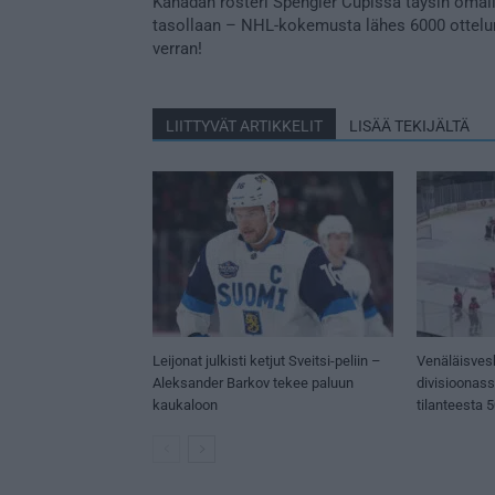
Kanadan rosteri Spengler Cupissa täysin omal
tasollaan – NHL-kokemusta lähes 6000 ottelu
verran!
LIITTYVÄT ARTIKKELIT
LISÄÄ TEKIJÄLTÄ
Leijonat julkisti ketjut Sveitsi-peliin –
Venäläisves
Aleksander Barkov tekee paluun
divisioonas
kaukaloon
tilanteesta 