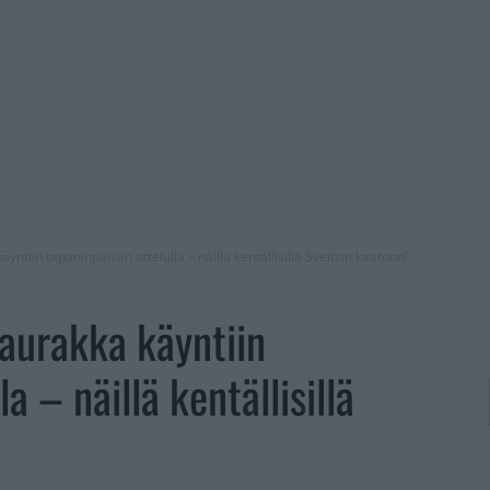
yntiin tapaninpäivän ottelulla – näillä kentällisillä Sveitsin kaatoon!
saurakka käyntiin
a – näillä kentällisillä