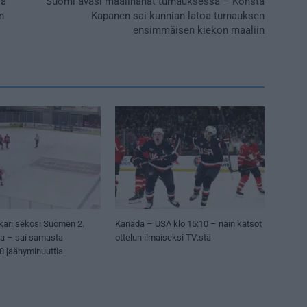
la
Suomi avasi maalihanat turnauksessa – Konsta
n
Kapanen sai kunnian latoa turnauksen
ensimmäisen kiekon maaliin
kari sekosi Suomen 2.
Kanada – USA klo 15:10 – näin katsot
sa – sai samasta
ottelun ilmaiseksi TV:stä
50 jäähyminuuttia