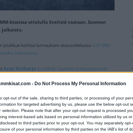
MM-kisoissa ottelulla Sveitsiä vastaan. Suomen
julkaistu.
n joukkue kohtaa turnauksen avausottelussa
U20 MM-
aiseksi televisiosta
.
us
Aron Kiviharju
ei mahdu Suomen kokoonpanoon
on puolelta. Kiviharju voidaan kuitenkin nähdä vielä
 mikäli joukkueessa sattuu loukkaantumisia.
nmmkisat.com -
Do Not Process My Personal Information
to opt-out of the sale, sharing to third parties, or processing of your per
Mainos:
formation for targeted advertising by us, please use the below opt-out s
r selection. Please note that after your opt-out request is processed y
eing interest-based ads based on personal information utilized by us or
disclosed to third parties prior to your opt-out. You may separately opt-
losure of your personal information by third parties on the IAB’s list of