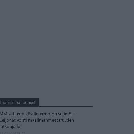
Tuoreimmat uutiset
MM-kullasta käytiin armoton vääntö –
Leijonat voitti maailmanmestaruuden
jatkoajalla
31.05.2026 23:27