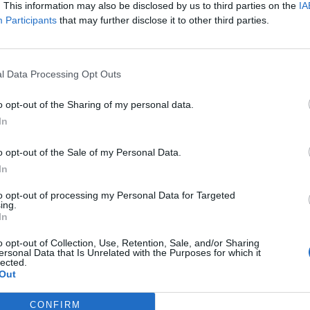
. This information may also be disclosed by us to third parties on the
IA
Participants
that may further disclose it to other third parties.
l Data Processing Opt Outs
o opt-out of the Sharing of my personal data.
In
on julkaistu. Suomen valmistavat harjoitusottelut
votulla tavalla, kun sekä Yhdysvallat että Kanada
o opt-out of the Sale of my Personal Data.
isiin on tehty pieniä viilauksia jouluaattona pelatun
In
to opt-out of processing my Personal Data for Targeted
ing.
In
naukseen on valittu KalPa -hyökkääjä
Oliver Kapanen
.
o opt-out of Collection, Use, Retention, Sale, and/or Sharing
ersonal Data that Is Unrelated with the Purposes for which it
taan
lected.
Out
CONFIRM