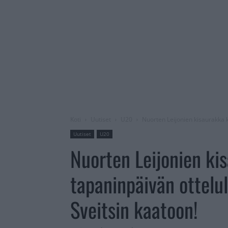
Koti
Uutiset
U20
Nuorten Leijonien kisaurakka kä
Uutiset
U20
Nuorten Leijonien ki
tapaninpäivän ottelull
Sveitsin kaatoon!