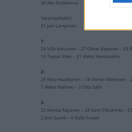
30 Aku Koskenvuo
Varamaalivahti:
31 Jani Lampinen
1:
24 Ville Koivunen – 27 Oliver Kapanen – 33
10 Topias Vilén – 21 Aleksi Heimosalmi
2:
29 Niko Huuhtanen – 18 Verner Miettinen – 
7 Aleksi Malinen – 3 Otto Salin
3:
25 Konsta Kapanen – 28 Sami Päivärinta – 23
2 Jimi Suomi – 6 Kalle Ervasti