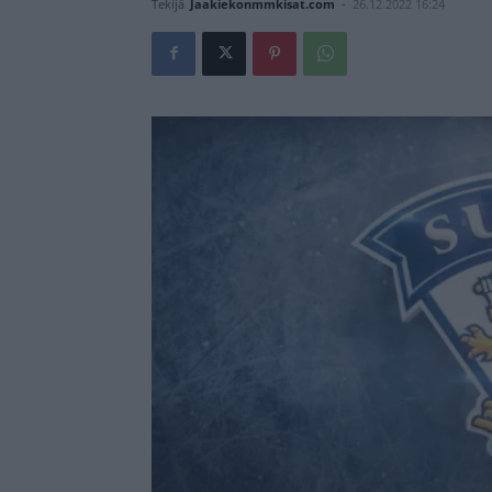
Tekijä
Jaakiekonmmkisat.com
-
26.12.2022 16:24