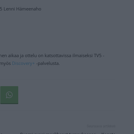
 15 Lenni Hämeenaho
en aikaa ja ottelu on katsottavissa ilmaiseksi TV5 -
t myös
Discovery+
-palvelusta.
Seuraava artikkeli