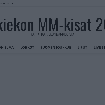
on EM-kisat
kiekon MM-kisat 
KAIKKI JÄÄKIEKON MM-KISOISTA
OHJELMA
LOHKOT
SUOMEN JOUKKUE
LIPUT
LIVE 