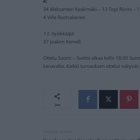
4:
34 Aleksanteri Kaskimäki – 13 Topi Rönni –
4 Ville Ruotsalainen
13. hyökkääjä:
37 Joakim Kemell
Ottelu Suomi – Sveitsi alkaa kello 18:00 Suom
kanavalta. Kaikki turnauksen ottelut näkyvä
Jaa
Edellinen artikkeli