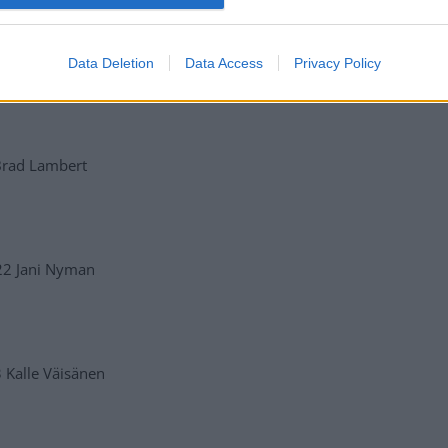
Data Deletion
Data Access
Privacy Policy
 Brad Lambert
22 Jani Nyman
 Kalle Väisänen