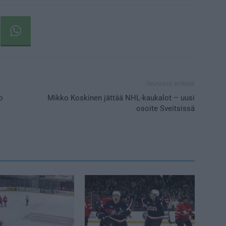
Seuraava artikkeli
o
Mikko Koskinen jättää NHL-kaukalot – uusi
osoite Sveitsissä