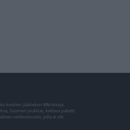
ieto koskien Jääkiekon MM-kisoja.
elma, Suomen joukkue, kattava paketti
inen verkkosivusto, jolla ei ole