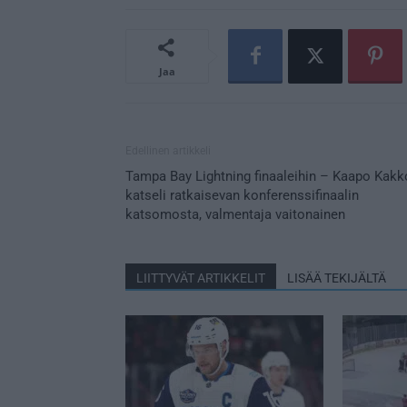
Jaa
Edellinen artikkeli
Tampa Bay Lightning finaaleihin – Kaapo Kakk
katseli ratkaisevan konferenssifinaalin
katsomosta, valmentaja vaitonainen
LIITTYVÄT ARTIKKELIT
LISÄÄ TEKIJÄLTÄ