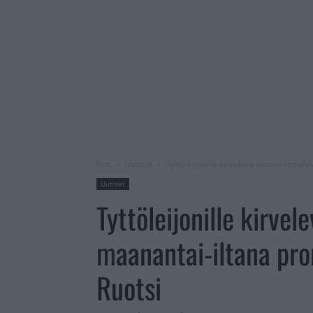
Koti
Uutiset
Tyttöleijonille kirvelevä tappio semif
Uutiset
Tyttöleijonille kirvel
maanantai-iltana pro
Ruotsi