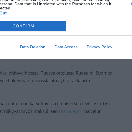
ersonal Data that Is Unrelated with the Purposes for which it
lected.
Out
CONFIRM
Data Deletion
Data Access
Privacy Policy
o alkulohkovaiheessa. Tuossa ottelussa Ruotsi oli Suomea
see hakemaan revanssia aina yhtä rakkaasta
 ja ottelu on katsottavissa ilmaiseksi televisiosta TV5 -
sat näkyvät myös maksullisen
Discovery+
-palvelun