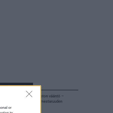
Tuoreimmat uutiset
MM-kullasta käytiin armoton vääntö –
Leijonat voitti maailmanmestaruuden
jatkoajalla
sonal or
31.05.2026 23:27
ection to