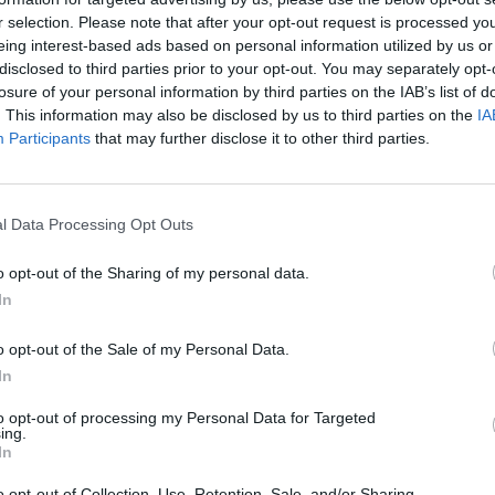
r selection. Please note that after your opt-out request is processed y
eing interest-based ads based on personal information utilized by us or
disclosed to third parties prior to your opt-out. You may separately opt-
myöhään sunnuntai-iltana Suomen aikaa
losure of your personal information by third parties on the IAB’s list of
. This information may also be disclosed by us to third parties on the
IA
 tiukan väännön jälkeen 2-1. Tyttöleijonilla on
Participants
that may further disclose it to other third parties.
sten MM-kisoissa jatkuu pronssiottelussa. Joukkue selvisi
l Data Processing Opt Outs
toiseksi. Semifinaalissa Kanada oli kuitenkin
lkeen Kanada nappasi finaalipaikan 2-1 -voitolla.
o opt-out of the Sharing of my personal data.
In
onssimitalista. Pronssiottelussa vastaan asettuu Ruotsi,
ssa semifinaalissa Yhdysvalloille lukemin 3-2. Näin ollen
o opt-out of the Sale of my Personal Data.
kkalaisten maiden välinen loppuottelu.
In
to opt-out of processing my Personal Data for Targeted
ing.
Mainos:
In
o opt-out of Collection, Use, Retention, Sale, and/or Sharing