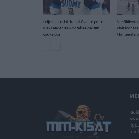
Leijonat julkisti ketjut Sveitsi-peliin –
Venäläisves
Aleksander Barkov tekee paluun
divisioonas
kaukaloon
tilanteesta 
ME
Jaak
Sivu
lipp
mink