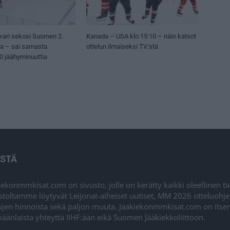
kari sekosi Suomen 2.
Kanada – USA klo 15:10 – näin katsot
sa – sai samasta
ottelun ilmaiseksi TV:stä
50 jäähyminuuttia
ISTÄ
iekonmmkisat.com on sivusto, jolle on kerätty kaikki oleellinen t
stoltamme löytyvät Leijonat-aiheiset uutiset, MM 2026 otteluohj
ujen hinnoista sekä paljon muuta. Jaakiekonmmkisat.com on itsenä
äänlaista yhteyttä IIHF:ään eikä Suomen Jääkiekkoliittoon.