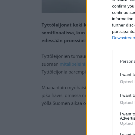
confirm you
continue se
information 
Tyttöleijonat koki kirvelevän tappion 
further disc
participants
semifinaalissa, kun Kanada kaatoi Suomen
Downstream 
edessään pronssiottelu.
Tyttöleijonien turnaus alle 18-vuotiaiden nai
Persona
suoraan
mitalipeleihin
sijoittumalla lohkossa 
Tyttöleijonia parempi, kun tiukan väännön jä
I want t
Opted 
Maanantain myöhäisillassa Suomi taistelee pr
joka hävisi omassa niin ikään todella tasaise
I want t
yöllä Suomen aikaa on luvassa pohjois-ameri
Opted 
I want 
Advertis
Opted 
I want t