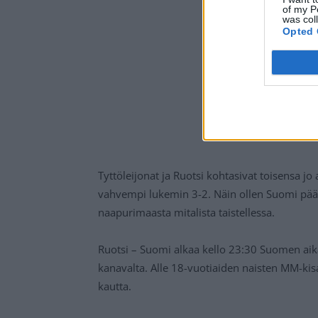
of my P
was col
Opted 
Tyttöleijonat ja Ruotsi kohtasivat toisensa j
vahvempi lukemin 3-2. Näin ollen Suomi pää
naapurimaasta mitalista taistellessa.
Ruotsi – Suomi alkaa kello 23:30 Suomen aikaa
kanavalta. Alle 18-vuotiaiden naisten MM-ki
kautta.