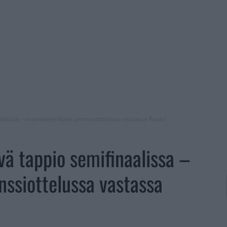
inaalissa – maanantai-iltana pronssiottelussa vastassa Ruotsi
evä tappio semifinaalissa –
nssiottelussa vastassa