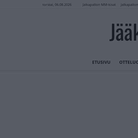
Jalkapallon MM-kisat
Jalkapallo
torstai, 06.08.2026
Jää
ETUSIVU
OTTELU