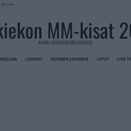
n EM-kisat
kiekon MM-kisat 
KAIKKI JÄÄKIEKON MM-KISOISTA
OHJELMA
LOHKOT
SUOMEN JOUKKUE
LIPUT
LIVE 