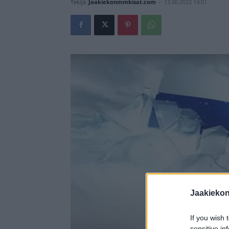
Tekijä
Jaakiekonmmkisat.com
-
13.06.2022 14:01
Jaakieko
If you wish 
sensitive in