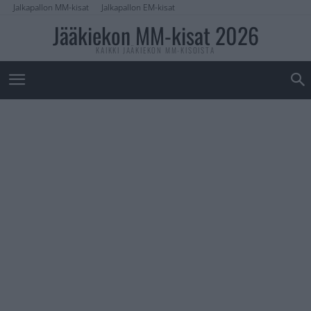
Jalkapallon MM-kisat
Jalkapallon EM-kisat
Jääkiekon MM-kisat 2026
KAIKKI JÄÄKIEKON MM-KISOISTA