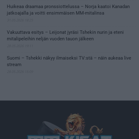
Huikeaa draamaa pronssiottelussa – Norja kaatoi Kanadan
jatkoajalla ja voitti ensimmäisen MM-mitalinsa
31.05.2026 18:25
Vakuuttava esitys – Leijonat jyräsi Tshekin nurin ja eteni
mitalipeleihin neljän vuoden tauon jälkeen
28.05.2026 19:11
Suomi – Tshekki näkyy ilmaiseksi TV:stä – näin aukeaa live
stream
28.05.2026 15:09