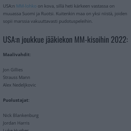
USA:n
MM-lohko
on kova, sillä heti kärkeen vastassa on
muuassa Suomi ja Ruotsi. Kuitenkin maa on yksi niistä, joiden
sopii marssia vakuuttavasti pudotuspeleihin.
USA:n joukkue jääkiekon MM-kisoihin 2022:
Maalivahdit
:
Jon Gillies
Strauss Mann
Alex Nedeljkovic
Puolustajat
:
Nick Blankenburg
Jordan Harris
Luke Hughes