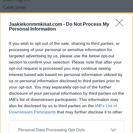
Caleb Jones
Seth Jones
Jaycob Megna
Jaakiekonmmkisat.com -
Do Not Process My
Personal Information
Andrew Peeke
Nate Schmidt
If you wish to opt-out of the sale, sharing to third parties, or
processing of your personal or sensitive information for
Hyökkääjät
:
targeted advertising by us, please use the below opt-out
section to confirm your selection. Please note that after your
opt-out request is processed you may continue seeing
Riley Barber
interest-based ads based on personal information utilized by
Kieffer Bellows
us or personal information disclosed to third parties prior to
Thomas Bordeleau
your opt-out. You may separately opt-out of the further
Sasha Chmelevski
disclosure of your personal information by third parties on the
Sean Farrell
IAB’s list of downstream participants. This information may
also be disclosed by us to third parties on the
IAB’s List of
Alex Galchenyuk
Downstream Participants
that may further disclose it to other
Adam Gaudette
third parties.
John Hayden
Personal Data Processing Opt Outs
Sam Lafferty