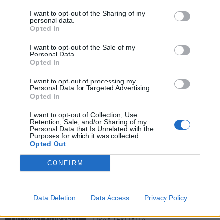
Vinni Lettieri
I want to opt-out of the Sharing of my
personal data.
Karson Kuhlman
Opted In
Ben Meyers
Austin Watson
I want to opt-out of the Sale of my
Personal Data.
Opted In
I want to opt-out of processing my
Personal Data for Targeted Advertising.
Opted In
I want to opt-out of Collection, Use,
Retention, Sale, and/or Sharing of my
Personal Data that Is Unrelated with the
Purposes for which it was collected.
Opted Out
Edellinen artikkeli
Seuraava artikkeli
CONFIRM
IL: Patrik Laine ei pääse
Suomi ja Tshekki kohtaavat
kotikisoihin – loukkaantuminen
lauantaina EHT:llä – näin
estää kisoihin osallistumisen
katsot ottelun TV:stä
Data Deletion
Data Access
Privacy Policy
LIITTYVÄT ARTIKKELIT
LISÄÄ TEKIJÄLTÄ