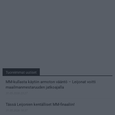
Tuoreimmat uutiset
MM-kullasta käytiin armoton vääntö – Leijonat voitti
maailmanmestaruuden jatkoajalla
31.05.2026 23:27
Tässä Leijonien kentälliset MM-finaaliin!
31.05.2026 18:37