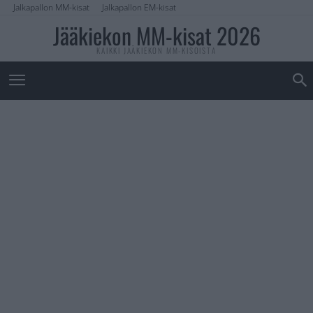
Jalkapallon MM-kisat
Jalkapallon EM-kisat
Jääkiekon MM-kisat 2026
KAIKKI JÄÄKIEKON MM-KISOISTA