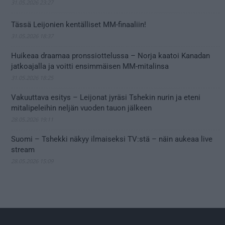
31.05.2026 23:27
Tässä Leijonien kentälliset MM-finaaliin!
31.05.2026 18:37
Huikeaa draamaa pronssiottelussa – Norja kaatoi Kanadan
jatkoajalla ja voitti ensimmäisen MM-mitalinsa
31.05.2026 18:25
Vakuuttava esitys – Leijonat jyräsi Tshekin nurin ja eteni
mitalipeleihin neljän vuoden tauon jälkeen
28.05.2026 19:11
Suomi – Tshekki näkyy ilmaiseksi TV:stä – näin aukeaa live
stream
28.05.2026 15:09