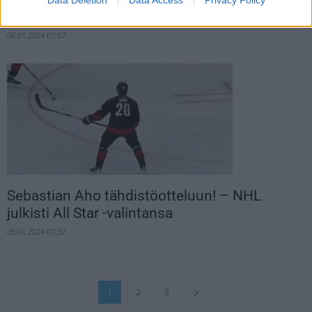
Washingtonia...
06.01.2024 07:57
Sebastian Aho tähdistöotteluun! – NHL
julkisti All Star -valintansa
05.01.2024 07:37
1
2
3