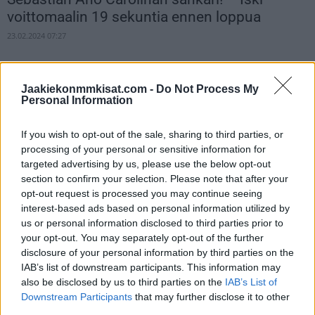
voittomaalin 19 sekuntia ennen loppua
23.02.2024 07:27
Jaakiekonmmkisat.com -
Do Not Process My
Personal Information
If you wish to opt-out of the sale, sharing to third parties, or
processing of your personal or sensitive information for
targeted advertising by us, please use the below opt-out
section to confirm your selection. Please note that after your
opt-out request is processed you may continue seeing
Sebastian Aho laittoi Connor Bedardin
interest-based ads based on personal information utilized by
istumaan – tsekkaa huikaiseva vastataklaus
us or personal information disclosed to third parties prior to
20.02.2024 13:09
your opt-out. You may separately opt-out of the further
disclosure of your personal information by third parties on the
IAB’s list of downstream participants. This information may
also be disclosed by us to third parties on the
IAB’s List of
Downstream Participants
that may further disclose it to other
third parties.