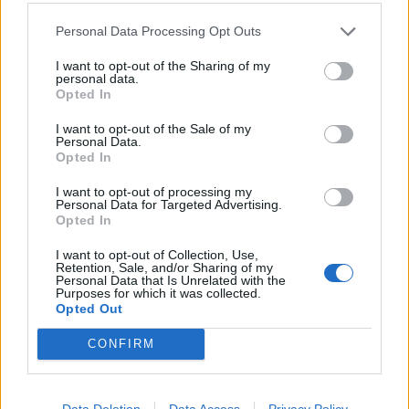
Personal Data Processing Opt Outs
I want to opt-out of the Sharing of my
personal data.
Opted In
Sebastian Aho tehtaili upean
jatkoaikaosuman – neppasi kiekon ilmasta
I want to opt-out of the Sale of my
Personal Data.
sisään
Opted In
11.02.2024 09:40
I want to opt-out of processing my
Personal Data for Targeted Advertising.
Opted In
I want to opt-out of Collection, Use,
Retention, Sale, and/or Sharing of my
Personal Data that Is Unrelated with the
Purposes for which it was collected.
Opted Out
CONFIRM
Sebastian Aho mieletön vire sai jatkoa –
nakutteli kolme syöttöpistettä
Data Deletion
Data Access
Privacy Policy