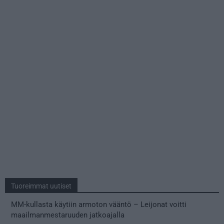
Tuoreimmat uutiset
MM-kullasta käytiin armoton vääntö – Leijonat voitti
maailmanmestaruuden jatkoajalla