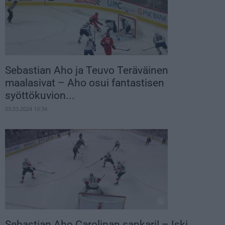
Sebastian Aho ja Teuvo Teräväinen
maalasivat – Aho osui fantastisen
syöttökuvion...
03.03.2024 10:34
Sebastian Aho Carolinan sankari! – Iski