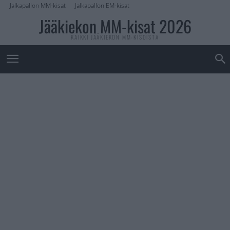
Jalkapallon MM-kisat
Jalkapallon EM-kisat
Jääkiekon MM-kisat 2026
KAIKKI JÄÄKIEKON MM-KISOISTA