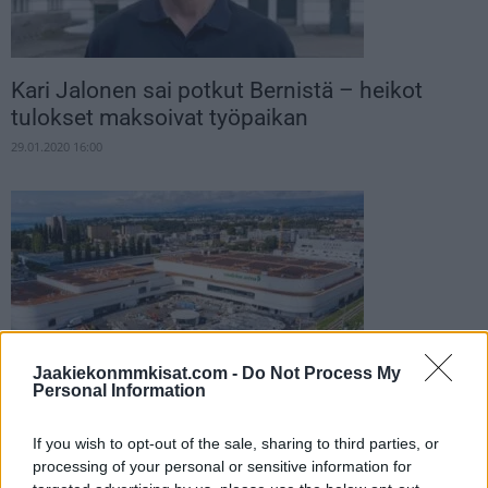
Kari Jalonen sai potkut Bernistä – heikot
tulokset maksoivat työpaikan
29.01.2020 16:00
Jaakiekonmmkisat.com -
Do Not Process My
Personal Information
MM 2020 – Esittelyssä Vaudoise Aréna
26.01.2020 12:00
If you wish to opt-out of the sale, sharing to third parties, or
processing of your personal or sensitive information for