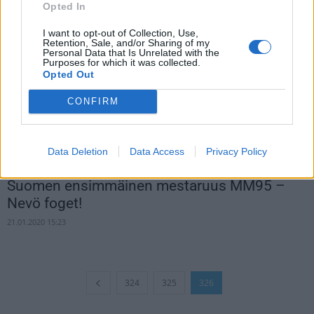
maailmanmestaruus vuodelta 2019
Opted In
22.01.2020 15:39
I want to opt-out of Collection, Use,
Retention, Sale, and/or Sharing of my
Personal Data that Is Unrelated with the
Purposes for which it was collected.
Opted Out
CONFIRM
Data Deletion
Data Access
Privacy Policy
Suomen ensimmäinen mestaruus MM95 –
Nevö foget!
21.01.2020 15:23
324
325
326