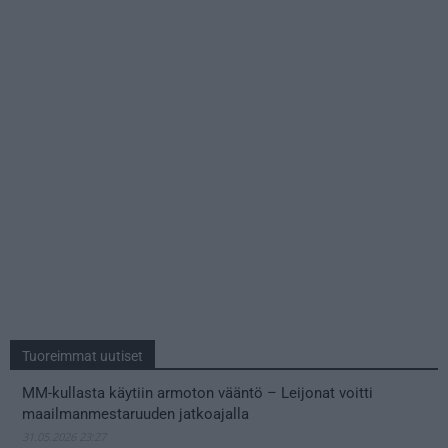
Tuoreimmat uutiset
MM-kullasta käytiin armoton vääntö – Leijonat voitti
maailmanmestaruuden jatkoajalla
31.05.2026 23:27