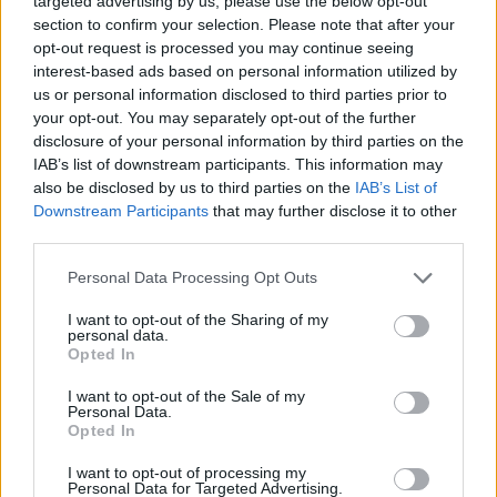
targeted advertising by us, please use the below opt-out
section to confirm your selection. Please note that after your
opt-out request is processed you may continue seeing
interest-based ads based on personal information utilized by
us or personal information disclosed to third parties prior to
your opt-out. You may separately opt-out of the further
disclosure of your personal information by third parties on the
IAB’s list of downstream participants. This information may
also be disclosed by us to third parties on the
IAB’s List of
MM 2020 – Esittelyssä Hallenstadion
Downstream Participants
that may further disclose it to other
24.01.2020 12:31
third parties.
Personal Data Processing Opt Outs
I want to opt-out of the Sharing of my
personal data.
Opted In
I want to opt-out of the Sale of my
Personal Data.
Opted In
I want to opt-out of processing my
Paluu kultahetkiin – Leijonien upea
Personal Data for Targeted Advertising.