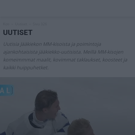
Koti
Uutiset
Sivu 326
UUTISET
Uutisia Jääkiekon MM-kisoista ja poimintoja
ajankohtaisista jääkiekko-uutisista. Meillä MM-kisojen
komeimmmat maalit, kovimmat taklaukset, koosteet ja
kaikki huippuhetket.