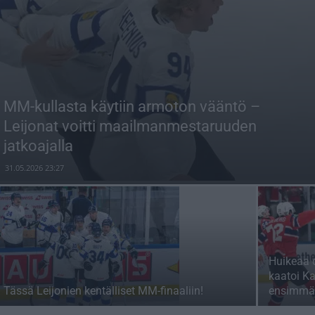
MM-kullasta käytiin armoton vääntö –
Leijonat voitti maailmanmestaruuden
jatkoajalla
31.05.2026 23:27
Huikeaa 
kaatoi Ka
Tässä Leijonien kentälliset MM-finaaliin!
ensimmä