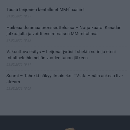
Tässä Leijonien kentälliset MM-finaaliin!
31.05.2026 18:37
Huikeaa draamaa pronssiottelussa – Norja kaatoi Kanadan
jatkoajalla ja voitti ensimmäisen MM-mitalinsa
31.05.2026 18:25
Vakuuttava esitys – Leijonat jyräsi Tshekin nurin ja eteni
mitalipeleihin neljän vuoden tauon jälkeen
28.05.2026 19:11
Suomi – Tshekki näkyy ilmaiseksi TV:stä – näin aukeaa live
stream
28.05.2026 15:09