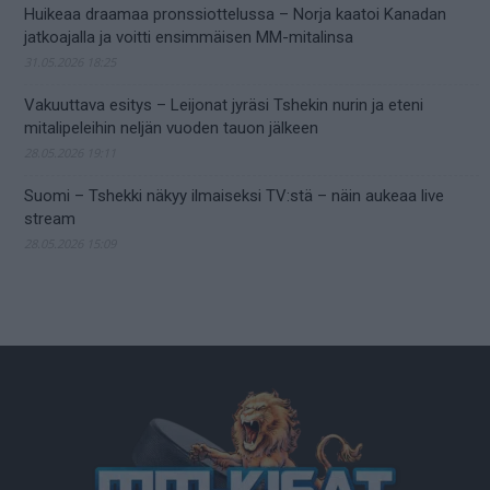
Huikeaa draamaa pronssiottelussa – Norja kaatoi Kanadan
jatkoajalla ja voitti ensimmäisen MM-mitalinsa
31.05.2026 18:25
Vakuuttava esitys – Leijonat jyräsi Tshekin nurin ja eteni
mitalipeleihin neljän vuoden tauon jälkeen
28.05.2026 19:11
Suomi – Tshekki näkyy ilmaiseksi TV:stä – näin aukeaa live
stream
28.05.2026 15:09