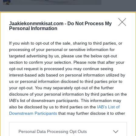
Leijonien MM-leiriryhmään kuusi uutta
pelaajaa
Jaakiekonmmkisat.com -
Do Not Process My
Personal Information
19.04.2024 23:55
If you wish to opt-out of the sale, sharing to third parties, or
processing of your personal or sensitive information for
targeted advertising by us, please use the below opt-out
section to confirm your selection. Please note that after your
opt-out request is processed you may continue seeing
interest-based ads based on personal information utilized by
us or personal information disclosed to third parties prior to
your opt-out. You may separately opt-out of the further
disclosure of your personal information by third parties on the
Uskomatonta mutta totta – Jaromir Jagr
IAB’s list of downstream participants. This information may
ilmoitti uransa päätöshetken
also be disclosed by us to third parties on the
IAB’s List of
Downstream Participants
that may further disclose it to other
26.04.2024 18:57
third parties.
Personal Data Processing Opt Outs