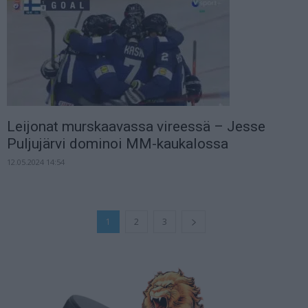
Leijonat murskaavassa vireessä – Jesse
Puljujärvi dominoi MM-kaukalossa
12.05.2024 14:54
1
2
3