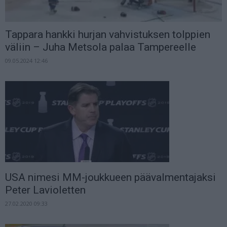
Tappara hankki hurjan vahvistuksen tolppien
väliin – Juha Metsola palaa Tampereelle
09.05.2024 12:46
USA nimesi MM-joukkueen päävalmentajaksi
Peter Lavioletten
27.02.2020 09:33