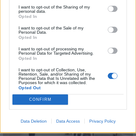
I want to opt-out of the Sharing of my
personal data.
Opted In
I want to opt-out of the Sale of my
Personal Data.
Opted In
Aron Kiviharju ei luovuttanut edes viiden
I want to opt-out of processing my
Personal Data for Targeted Advertising.
maalin tappioasemassa – uhmasi
Opted In
terveyttään...
I want to opt-out of Collection, Use,
01.05.2024 18:39
Retention, Sale, and/or Sharing of my
Personal Data that Is Unrelated with the
Purposes for which it was collected.
Opted Out
CONFIRM
Data Deletion
Data Access
Privacy Policy