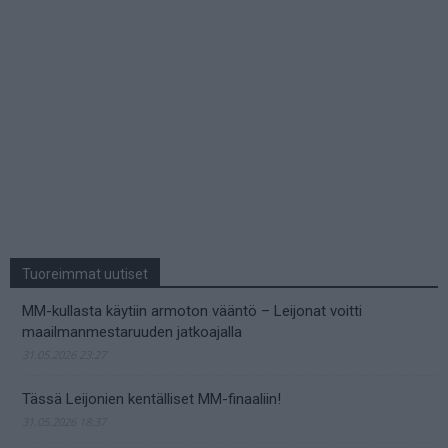
Tuoreimmat uutiset
MM-kullasta käytiin armoton vääntö – Leijonat voitti
maailmanmestaruuden jatkoajalla
31.05.2026 23:27
Tässä Leijonien kentälliset MM-finaaliin!
31.05.2026 18:37