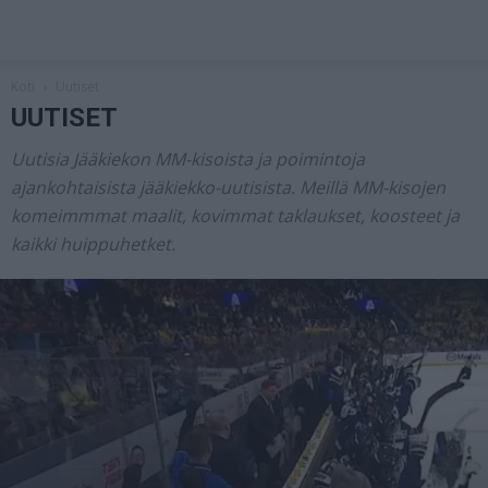
Koti
Uutiset
UUTISET
Uutisia Jääkiekon MM-kisoista ja poimintoja
ajankohtaisista jääkiekko-uutisista. Meillä MM-kisojen
komeimmmat maalit, kovimmat taklaukset, koosteet ja
kaikki huippuhetket.