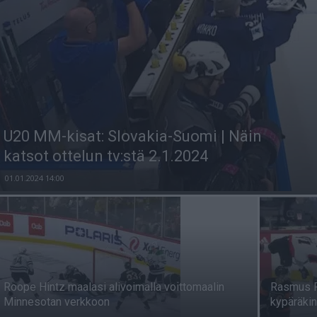
U20 MM-kisat: Slovakia-Suomi | Näin
katsot ottelun tv:stä 2.1.2024
01.01.2024 14:00
Roope Hintz maalasi alivoimalla voittomaalin
Rasmus Ris
Minnesotan verkkoon
kypäräkin