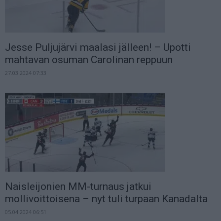
Jesse Puljujärvi maalasi jälleen! – Upotti
mahtavan osuman Carolinan reppuun
27.03.2024 07:33
Naisleijonien MM-turnaus jatkui
mollivoittoisena – nyt tuli turpaan Kanadalta
05.04.2024 06:51