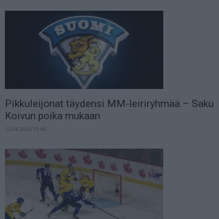
Pikkuleijonat täydensi MM-leiriryhmää – Saku
Koivun poika mukaan
12.04.2024 15:46