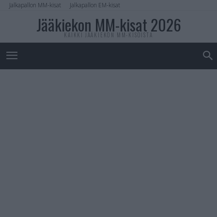
Jalkapallon MM-kisat
Jalkapallon EM-kisat
Jääkiekon MM-kisat 2026
KAIKKI JÄÄKIEKON MM-KISOISTA